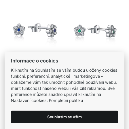
Informace o cookies
Kliknutím na Souhlasím se vším budou uloženy cookies
Kód zboží: E0000213
Kód zboží: E0000214
funkční, preferenční, analytické i marketingové -
MOISS stříbrné
MOISS stříbrné
dokážeme vám tak umožnit pohodlné používání webu,
náušnice KVĚTINA
náušnice KVĚTINA
měřit funkčnost našeho webu i vás cílit reklamou. Své
375,00 Kč
375,00 Kč
preference můžete snadno upravit kliknutím na
Nastavení cookies. Kompletní politiku
Souhlasím se vším