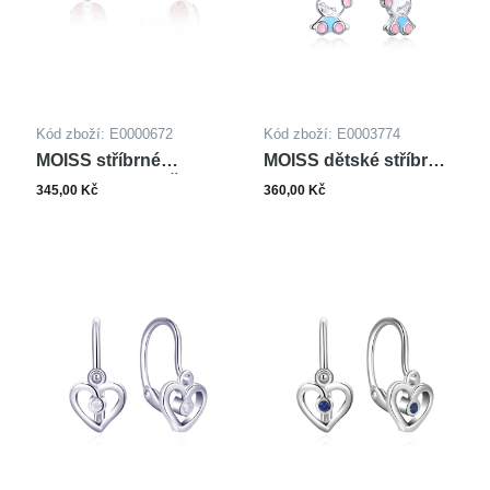
Kód zboží: E0000672
Kód zboží: E0003774
MOISS stříbrné
MOISS dětské stříbrné
náušnice BERUŠKA
náušnice SMALT
345,00 Kč
360,00 Kč
MEDVĚD