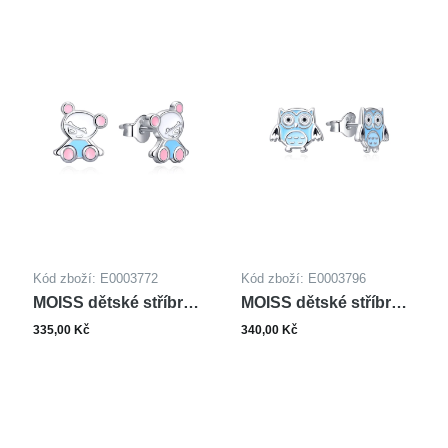
Kód zboží: E0003772
Kód zboží: E0003796
MOISS dětské stříbrné
MOISS dětské stříbrné
náušnice SMALT
náušnice SMALT
335,00 Kč
340,00 Kč
MEDVĚD
SOVA