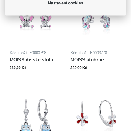
Nastavení cookies
Kód zboží: E0003798
Kód zboží: E0003778
MOISS dětské stříbrné
MOISS stříbrné
náušnice SMALT
náušnice
380,00 Kč
380,00 Kč
SLON
JEDNOROŽEC