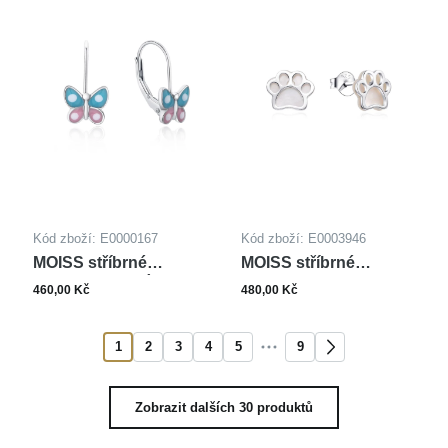
Kód zboží: E0000167
Kód zboží: E0003946
MOISS stříbrné
MOISS stříbrné
náušnice MOTÝL
náušnice TLAPKA
460,00 Kč
480,00 Kč
1
2
3
4
5
9
Zobrazit dalších 30 produktů