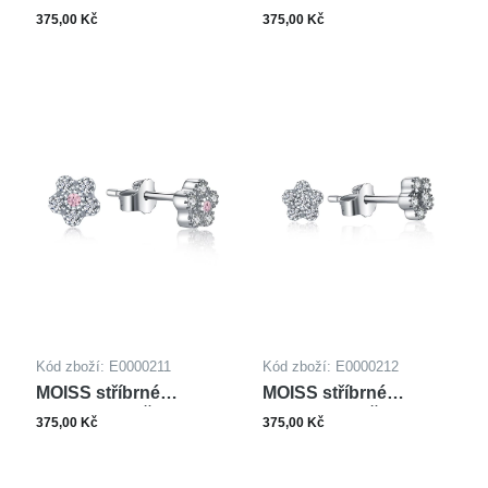
náušnice SRDCE
náušnice SRDCE
375,00 Kč
375,00 Kč
Kód zboží: E0000211
Kód zboží: E0000212
MOISS stříbrné
MOISS stříbrné
náušnice KVĚTINA
náušnice KVĚTINA
375,00 Kč
375,00 Kč