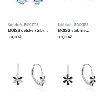
Kód zboží: E0003793
Kód zboží: E0000556
MOISS dětské stříbrné
MOISS stříbrné
náušnice SMALT
náušnice SMALT
390,00 Kč
390,00 Kč
SOVA
KVĚTINA