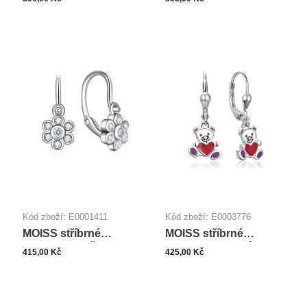
KVĚTINA
JEDNOROŽEC
Kód zboží: E0001411
Kód zboží: E0003776
MOISS stříbrné
MOISS stříbrné
náušnice KVĚTINA
náušnice MEDVÍDEK
415,00 Kč
425,00 Kč