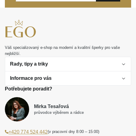
Váš specializovaný e-shop na moderní a kvalitní šperky pro vaše
nejbližší.
Rady, tipy a triky
Informace pro vás
O perlách
Potřebujete poradit?
Jak vybrat perlový šperk
Doprava a platba Česká republika
Dárková inspirace
Mirka Tesařová
Obchodní podmínky
průvodce výběrem a rádce
Smaltované a korálkové šperky jako trend
Reklamační řád
(v pracovní dny 8:00 – 15:00)
+420 774 524 442
Laboratorní diamanty jsou budoucnost
Poučení o právu na odstoupení od smlouvy