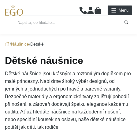
0
Menu
Hlavní kategorie
NÁHRDELNÍKY
Náušnice
Dětské
PŘÍVĚSKY
Dětské náušnice
ŘETÍZKY
Dětské náušnice jsou krásným a roztomilým doplňkem pro
malé princezny. Nabízíme široký výběr designů, od
NÁRAMKY
jemných a jednoduchých po hravé a barevné varianty.
Bezpečné materiály a ergonomické tvary zajišťují pohodlí
PRSTENY
při nošení, a zároveň dodávají špetku elegance každému
outfitu. Ať už hledáte náušnice na každodenní nošení,
NÁUŠNICE
nebo speciální kousek na oslavu, naše dětské náušnice
potěší jak děti, tak rodiče.
SADY