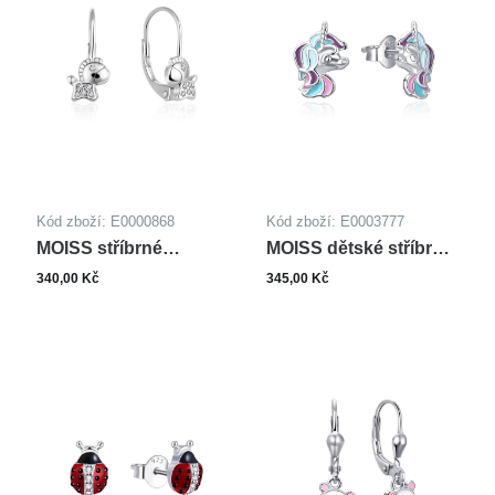
Kód zboží: E0000868
Kód zboží: E0003777
MOISS stříbrné
MOISS dětské stříbrné
náušnice
náušnice SMALT
340,00 Kč
345,00 Kč
JEDNOROŽEC