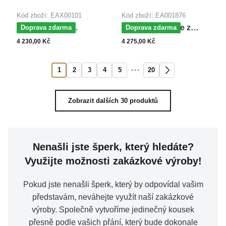
Kód zboží: EAX00101
Kód zboží: EA001876
MOISS dětské
MOISS náušnice z
Doprava zdarma
Doprava zdarma
náušnice z bílého zlata
bílého zlata
4 230,00 Kč
4 275,00 Kč
1
2
3
4
5
20
Zobrazit dalších 30 produktů
Nenašli jste šperk, který hledáte?
Využijte možnosti zakázkové výroby!
Pokud jste nenašli šperk, který by odpovídal vašim
představám, neváhejte využít naší zakázkové
výroby. Společně vytvoříme jedinečný kousek
přesně podle vašich přání, který bude dokonale