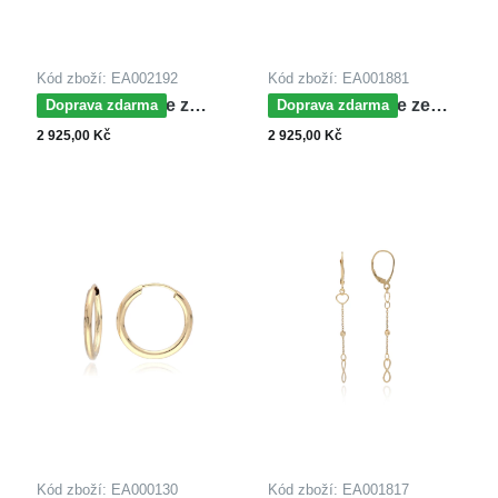
Kód zboží: EA002192
Kód zboží: EA001881
MOISS náušnice z
MOISS náušnice ze
Doprava zdarma
Doprava zdarma
bílého zlata
žlutého zlata
2 925,00 Kč
2 925,00 Kč
Kód zboží: EA000130
Kód zboží: EA001817