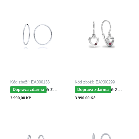
Kód zboží: EA000133
Kód zboží: EAX00299
MOISS náušnice z
MOISS náušnice z
Doprava zdarma
Doprava zdarma
bílého zlata
bílého zlata SRDCE
3 990,00 Kč
3 990,00 Kč