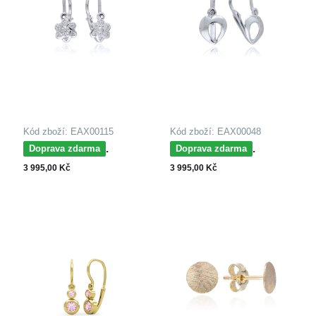
Kód zboží: EAX00115
Kód zboží: EAX00048
MOISS dětské
MOISS dětské
Doprava zdarma
Doprava zdarma
náušnice z bílého zlata
náušnice z bílého zlata
3 995,00 Kč
3 995,00 Kč