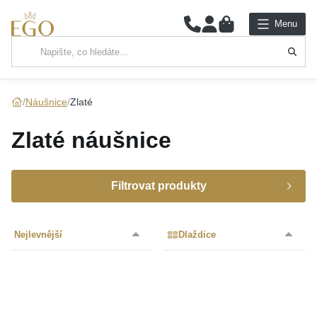
0
Menu
Hlavní kategorie
NÁHRDELNÍKY
Náušnice
Zlaté
PŘÍVĚSKY
Zlaté náušnice
ŘETÍZKY
Filtrovat produkty
NÁRAMKY
Značka
PRSTENY
Nejlevnější
Dlaždice
Určení
NÁUŠNICE
Materiál
MOISS
(464)
SADY
Typ náušnic