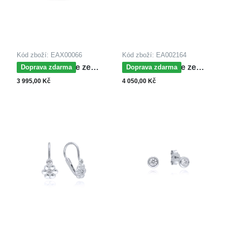
Kód zboží: EAX00066
Kód zboží: EA002164
MOISS náušnice ze
MOISS náušnice ze
Doprava zdarma
Doprava zdarma
žlutého zlata
žlutého zlata
3 995,00 Kč
4 050,00 Kč