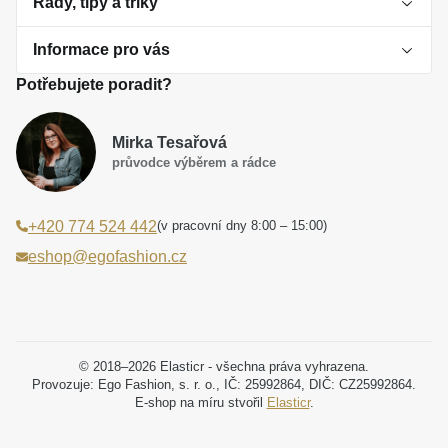
Rady, tipy a triky
Informace pro vás
O perlách
Potřebujete poradit?
Jak vybrat perlový šperk
Doprava a platba Česká republika
Dárková inspirace
Mirka Tesařová
Obchodní podmínky
průvodce výběrem a rádce
Smaltované a korálkové šperky jako trend
Reklamační řád
(v pracovní dny 8:00 – 15:00)
+420 774 524 442
Laboratorní diamanty jsou budoucnost
Poučení o právu na odstoupení od smlouvy
eshop@egofashion.cz
Jak správně pečovat o šperky
Souhlas se zpracováním osobních údajů
Cookies a podmínky používání
Podmínky slev a akčních nabídek
© 2018–2026 Elasticr - všechna práva vyhrazena.
Provozuje: Ego Fashion, s. r. o., IČ: 25992864, DIČ: CZ25992864.
E-shop na míru stvořil
Elasticr
.
Projekt registrace ochranné známky