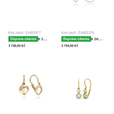
Kód zboží: EA001877
Kód zboží: EA001379
MOISS náušnice z
MOISS náušnice ze
Doprava zdarma
Doprava zdarma
bílého zlata
žlutého zlata
3 740,00 Kč
3 750,00 Kč