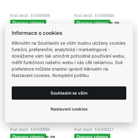
Kód zboží: EAX00049
Kód zboží: EAX00064
MOISS dětské
MOISS náušnice ze
Doprava zdarma
Doprava zdarma
náušnice ze žlutého
žlutého zlata
3 760,00 Kč
3 760,00 Kč
Informace o cookies
zlata
Kliknutím na Souhlasím se vším budou uloženy cookies
funkční, preferenční, analytické i marketingové -
dokážeme vám tak umožnit pohodlné používání webu,
měřit funkčnost našeho webu i vás cílit reklamou. Své
preference můžete snadno upravit kliknutím na
Nastavení cookies. Kompletní politiku
Souhlasím se vším
Nastavení cookies
Kód zboží: EAX00065
Kód zboží: EAX00117
MOISS náušnice ze
MOISS dětské
Doprava zdarma
Doprava zdarma