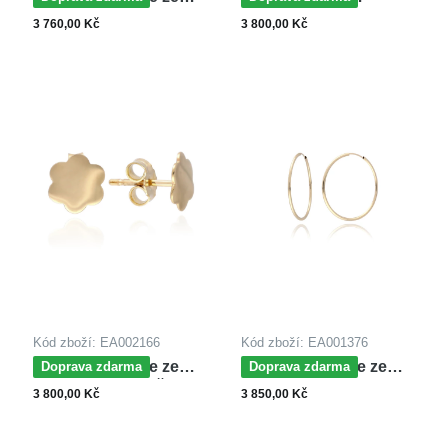
žlutého zlata
náušnice ze žlutého
3 760,00 Kč
3 800,00 Kč
zlata
Kód zboží: EA002166
Kód zboží: EA001376
MOISS náušnice ze
MOISS náušnice ze
Doprava zdarma
Doprava zdarma
žlutého zlata KVĚTINA
žlutého zlata
3 800,00 Kč
3 850,00 Kč