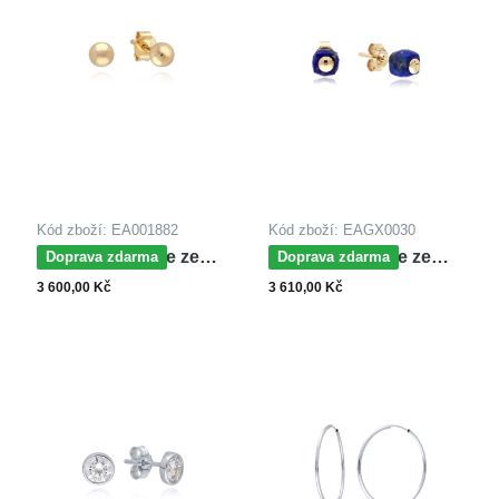
Kód zboží: EA001882
Kód zboží: EAGX0030
MOISS náušnice ze
MOISS náušnice ze
Doprava zdarma
Doprava zdarma
žlutého zlata
žlutého zlata LAZURIT
3 600,00 Kč
3 610,00 Kč