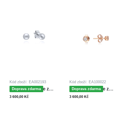
Kód zboží: EA002193
Kód zboží: EA100022
MOISS náušnice z
MOISS náušnice z
Doprava zdarma
Doprava zdarma
bílého zlata
růžového zlata
3 600,00 Kč
3 600,00 Kč