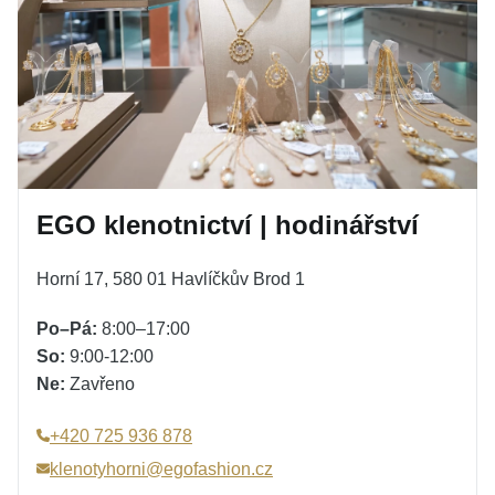
EGO klenotnictví | hodinářství
Horní 17, 580 01 Havlíčkův Brod 1
Po–Pá:
8:00–17:00
So:
9:00-12:00
Ne:
Zavřeno
+420 725 936 878
klenotyhorni@egofashion.cz