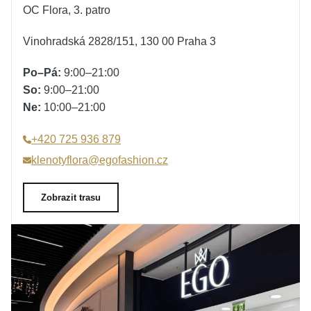
OC Flora, 3. patro
Vinohradská 2828/151, 130 00 Praha 3
Po–Pá:
9:00–21:00
So:
9:00–21:00
Ne:
10:00–21:00
+420 725 936 879
klenotyflora@egofashion.cz
Zobrazit trasu