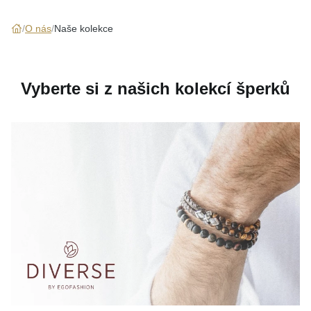
KOLEKCE
O nás
Naše kolekce
VŠE
O NÁS
Vyberte si z našich kolekcí šperků
BLOG
Vyberte region
Česko
Slovensko