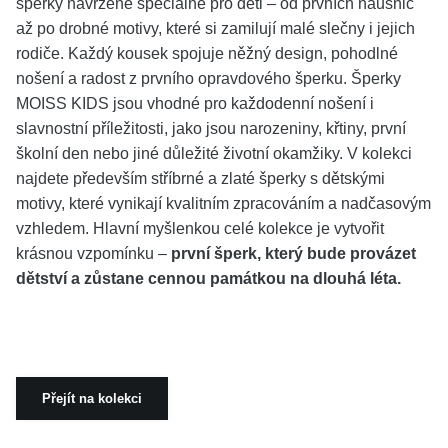
šperky navržené speciálně pro děti – od prvních náušnic
až po drobné motivy, které si zamilují malé slečny i jejich
rodiče. Každý kousek spojuje něžný design, pohodlné
nošení a radost z prvního opravdového šperku. Šperky
MOISS KIDS jsou vhodné pro každodenní nošení i
slavnostní příležitosti, jako jsou narozeniny, křtiny, první
školní den nebo jiné důležité životní okamžiky. V kolekci
najdete především stříbrné a zlaté šperky s dětskými
motivy, které vynikají kvalitním zpracováním a nadčasovým
vzhledem. Hlavní myšlenkou celé kolekce je vytvořit
krásnou vzpomínku –
první šperk, který bude provázet
dětství a zůstane cennou památkou na dlouhá léta.
Přejít na kolekci