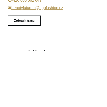
+420 603 562 649
klenotyfuturum@egofashion.cz
Zobrazit trasu
Tradiční česká firma
Už od roku 2001 jsme součástí vašich příběhů
Široký výběr produktů
Na našem e-shopu máte výběr z tisíců šperků
Garance vysoké kvality
Certifikáty původu a kvality k vybraným šperkům