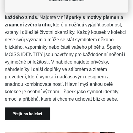
Kolekce MOISS IDENTITY oslavuje jedinečnost
každého z nás.
Najdete v ní
šperky s motivy písmen a
znamení zvěrokruhu,
které umožňují vyjádřit osobnost,
vztahy i důležité životní okamžiky. Každý kousek v kolekci
nese svůj význam a může se stát symbolem někoho
blízkého, vzpomínky nebo části vašeho příběhu. Šperky
MOISS IDENTITY jsou navrženy pro každodenní nošení i
výjimečné příležitosti. V nabídce najdete přívěsky,
náhrdelníky i další doplňky ve stříbrném a zlatém
provedení, které vynikají nadčasovým designem a
snadnou kombinovatelností. Hlavní myšlenkou celé
kolekce je osobní význam – šperk jako symbol identity,
emocí a příběhů, které si chceme uchovat blízko sebe.
Přejít na kolekci