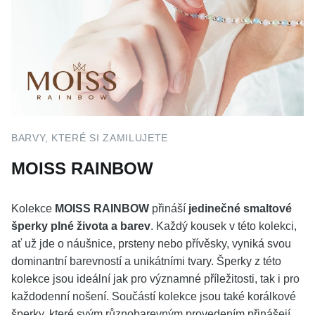
BARVY, KTERÉ SI ZAMILUJETE
MOISS RAINBOW
Kolekce
MOISS RAINBOW
přináší
jedinečné smaltové
šperky plné života a barev
. Každý kousek v této kolekci,
ať už jde o náušnice, prsteny nebo přívěsky, vyniká svou
dominantní barevností a unikátními tvary. Šperky z této
kolekce jsou ideální jak pro významné příležitosti, tak i pro
každodenní nošení. Součástí kolekce jsou také korálkové
šperky, které svým různobarevným provedením přinášejí