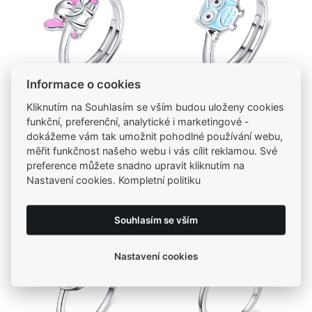
Informace o cookies
Kliknutím na Souhlasím se vším budou uloženy cookies
funkční, preferenční, analytické i marketingové -
Kód zboží: R0003632
Kód zboží: R0003631
dokážeme vám tak umožnit pohodlné používání webu,
MOISS stříbrný prsten
MOISS stříbrný prsten
měřit funkčnost našeho webu i vás cílit reklamou. Své
SLON
SOVIČKA
preference můžete snadno upravit kliknutím na
340,00 Kč
345,00 Kč
Nastavení cookies. Kompletní politiku
Souhlasím se vším
Nastavení cookies