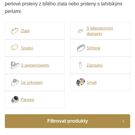
perlové prsteny z bílého zlata nebo prsteny s tahitskými
KOLEKCE
perlami.
VŠE
S laboratorními
Zlaté
diamanty
O NÁS
Snubní
Stříbrné
BLOG
S perlami/perletí
Zásnubní
Vyberte region
Česko
Slovensko
Se zirkonem
Smalt
Pánské
Filtrovat produkty
Určení