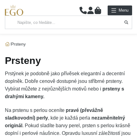
0
Menu
Hlavní kategorie
NÁHRDELNÍKY
Prsteny
PŘÍVĚSKY
Prsteny
ŘETÍZKY
Prstýnek je podobně jako přívěsek elegantní a decentní
doplněk. Dobře cenově dostupné jsou stříbrné prsteny.
NÁRAMKY
Vybírat můžete z nejrůznějších motivů nebo i
prsteny s
drahými kameny.
PRSTENY
Na prstenu s perlou oceníte
pravé (převážně
NÁUŠNICE
sladkovodní) perly
, kde je každá perla
nezaměnitelný
originál
. Pokud sladíte barvy perel, prsten s perlou krásně
SADY
doplní i perlové náušnice. Opravdu luxusní záležitostí jsou