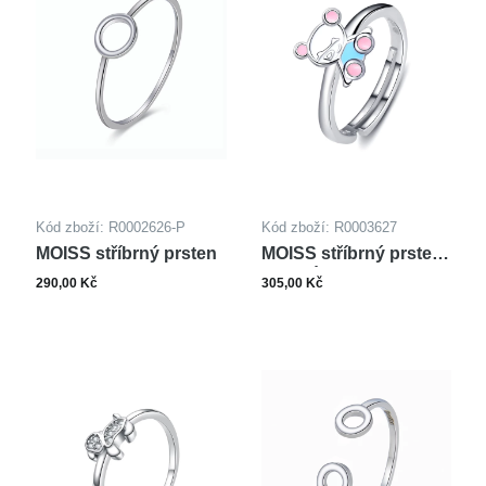
57
(146)
58
(197)
59
(148)
60
(184)
61
(113)
62
(115)
63
(50)
64
(67)
65
(31)
66
(40)
67
(13)
68
(27)
Kód zboží: R0002626-P
Kód zboží: R0003627
70
(21)
MOISS stříbrný prsten
MOISS stříbrný prsten
72
(12)
MEDVÍDEK
69
(6)
290,00 Kč
305,00 Kč
78
(1)