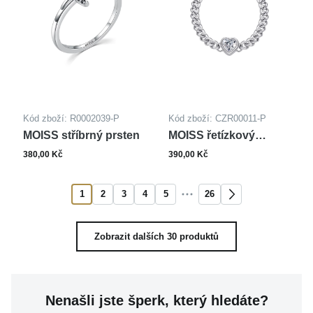
Kód zboží: R0002039-P
Kód zboží: CZR00011-P
MOISS stříbrný prsten
MOISS řetízkový
prsten SRDCE
380,00 Kč
390,00 Kč
1
2
3
4
5
26
Zobrazit dalších 30 produktů
Nenašli jste šperk, který hledáte?