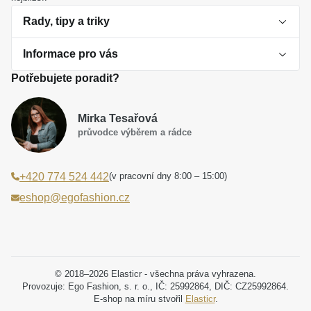
Rady, tipy a triky
Informace pro vás
O perlách
Potřebujete poradit?
Jak vybrat perlový šperk
Doprava a platba Česká republika
Dárková inspirace
Mirka Tesařová
Obchodní podmínky
průvodce výběrem a rádce
Smaltované a korálkové šperky jako trend
Reklamační řád
(v pracovní dny 8:00 – 15:00)
+420 774 524 442
Laboratorní diamanty jsou budoucnost
Poučení o právu na odstoupení od smlouvy
eshop@egofashion.cz
Jak správně pečovat o šperky
Souhlas se zpracováním osobních údajů
Cookies a podmínky používání
Podmínky slev a akčních nabídek
© 2018–2026 Elasticr - všechna práva vyhrazena.
Provozuje: Ego Fashion, s. r. o., IČ: 25992864, DIČ: CZ25992864.
E-shop na míru stvořil
Elasticr
.
Projekt registrace ochranné známky