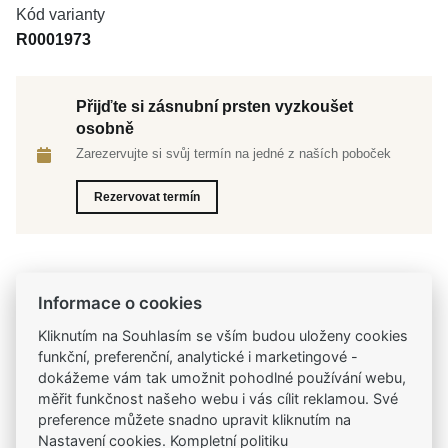
Kód varianty
R0001973
Přijďte si zásnubní prsten vyzkoušet
osobně
Zarezervujte si svůj termín na jedné z naších poboček
Rezervovat termín
Informace o cookies
Tradiční česká firma
Už od roku 2001 jsme součástí vašich příběhů
Kliknutím na Souhlasím se vším budou uloženy cookies
funkční, preferenční, analytické i marketingové -
dokážeme vám tak umožnit pohodlné používání webu,
Široký výběr produktů
měřit funkčnost našeho webu i vás cílit reklamou. Své
Na našem e-shopu máte výběr z tisíců šperků
preference můžete snadno upravit kliknutím na
Nastavení cookies. Kompletní politiku