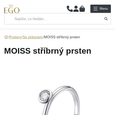
0
Menu
Hlavní kategorie
NÁHRDELNÍKY
Prsteny
Se zirkonem
MOISS stříbrný prsten
PŘÍVĚSKY
MOISS stříbrný prsten
ŘETÍZKY
NÁRAMKY
PRSTENY
NÁUŠNICE
SADY