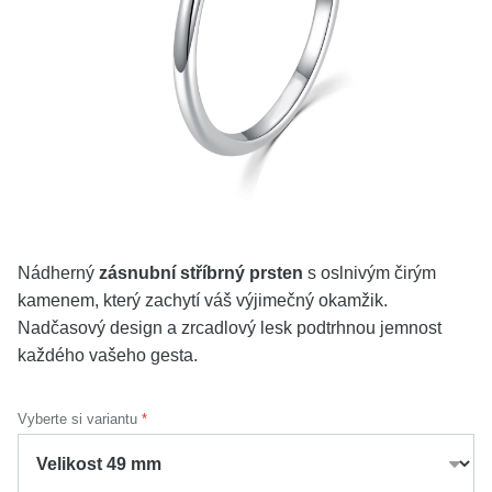
KOLEKCE
VŠE
O NÁS
BLOG
Vyberte region
Česko
Slovensko
Nádherný
zásnubní stříbrný prsten
s oslnivým čirým
kamenem, který zachytí váš výjimečný okamžik.
Nadčasový design a zrcadlový lesk podtrhnou jemnost
každého vašeho gesta.
Vyberte si variantu