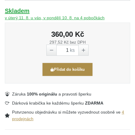
Skladem
v úterý 11. 8. u vás, v pondělí 10. 8. na 4 pobočkách
360,00 Kč
297,52 Kč
bez DPH
ks
Přidat do košíku
Záruka
100% originálu
a pravosti šperku
Dárková krabička ke každému šperku
ZDARMA
Potvrzenou objednávku si můžete vyzvednout osobně ve
4
prodejnách