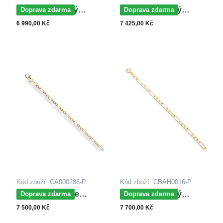
MOISS řetízkový
MOISS řetízkový
Doprava zdarma
Doprava zdarma
náramek ze žlutého
náramek ze žlutého
6 990,00 Kč
7 425,00 Kč
zlata
zlata
Kód zboží: CA000286-P
Kód zboží: CBAH0016-P
MOISS řetízek ze
MOISS řetízkový
Doprava zdarma
Doprava zdarma
žlutého zlata FIGARO
náramek ze žlutého
7 500,00 Kč
7 700,00 Kč
zlata