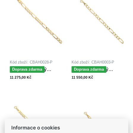
Kód zboží: CBAH0028-P
Kód zboží: CBAH0003-P
MOISS řetízkový
MOISS řetízkový
Doprava zdarma
Doprava zdarma
náramek ze žlutého
náramek ze žlutého
11 275,00 Kč
11 550,00 Kč
zlata FIGARO
zlata
Informace o cookies