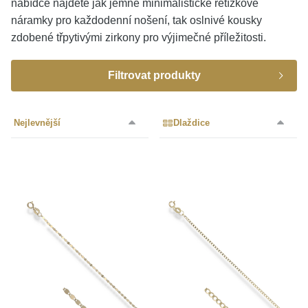
nabídce najdete jak jemné minimalistické řetízkové
KOLEKCE
náramky pro každodenní nošení, tak oslnivé kousky
zdobené třpytivými zirkony pro výjimečné příležitosti.
VŠE
Filtrovat produkty
O NÁS
Cena
BLOG
Nejlevnější
Dlaždice
Značka
Vyberte region
Česko
Slovensko
Materiál
až
Barva
MOISS
(14)
Úprava
bílá
(1)
Zlato žluté 585/1000
(16)
žlutá
(16)
Zlato bílé 585/1000
(1)
Max. délka náramku
Šířka náramku
Lesk
(17)