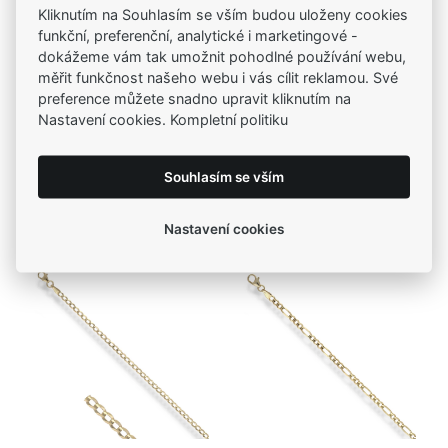
Kliknutím na Souhlasím se vším budou uloženy cookies
funkční, preferenční, analytické i marketingové -
dokážeme vám tak umožnit pohodlné používání webu,
měřit funkčnost našeho webu i vás cílit reklamou. Své
preference můžete snadno upravit kliknutím na
Nastavení cookies. Kompletní politiku
Kód zboží: CBAH0030-P
Kód zboží: CBAH0036-P
MOISS řetízkový
MOISS řetízkový
Doprava zdarma
Doprava zdarma
Souhlasím se vším
náramek ze žlutého
náramek ze žlutého
15 990,00 Kč
11 475,00 Kč
zlata
zlata
Nastavení cookies