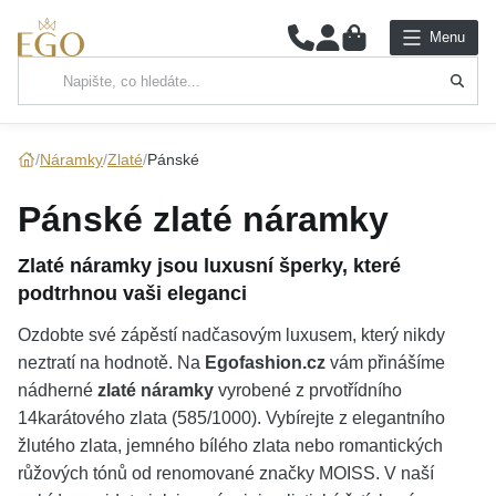
0
Menu
Hlavní kategorie
NÁHRDELNÍKY
Náramky
Zlaté
Pánské
PŘÍVĚSKY
Pánské zlaté náramky
ŘETÍZKY
Zlaté náramky jsou luxusní šperky, které
podtrhnou vaši eleganci
NÁRAMKY
Ozdobte své zápěstí nadčasovým luxusem, který nikdy
PRSTENY
neztratí na hodnotě. Na
Egofashion.cz
vám přinášíme
nádherné
zlaté náramky
vyrobené z prvotřídního
NÁUŠNICE
14karátového zlata (585/1000). Vybírejte z elegantního
žlutého zlata, jemného bílého zlata nebo romantických
SADY
růžových tónů od renomované značky MOISS. V naší