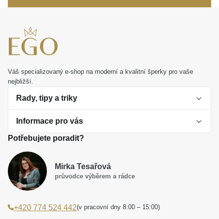
Váš specializovaný e-shop na moderní a kvalitní šperky pro vaše
nejbližší.
Rady, tipy a triky
Informace pro vás
O perlách
Potřebujete poradit?
Jak vybrat perlový šperk
Doprava a platba Česká republika
Dárková inspirace
Mirka Tesařová
Obchodní podmínky
průvodce výběrem a rádce
Smaltované a korálkové šperky jako trend
Reklamační řád
(v pracovní dny 8:00 – 15:00)
+420 774 524 442
Laboratorní diamanty jsou budoucnost
Poučení o právu na odstoupení od smlouvy