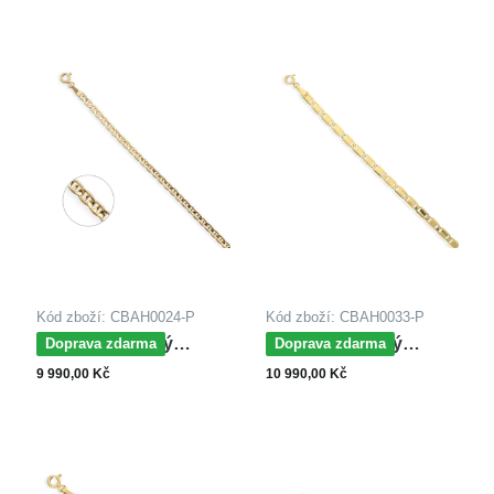
Kód zboží: CBAH0024-P
Kód zboží: CBAH0033-P
MOISS řetízkový
MOISS řetízkový
Doprava zdarma
Doprava zdarma
náramek ze žlutého
náramek ze žlutého
9 990,00 Kč
10 990,00 Kč
zlata
zlata