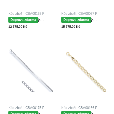
Kód zboží: CBA00168-P
Kód zboží: CBA00037-P
MOISS řetízkový
MOISS řetízkový
Doprava zdarma
Doprava zdarma
náramek ze žlutého
náramek ze žlutého
12 375,00 Kč
15 675,00 Kč
zlata PANCER
zlata FIGARO
Kód zboží: CBA00175-P
Kód zboží: CBA00166-P
MOISS řetízkový
MOISS řetízkový
Doprava zdarma
Doprava zdarma