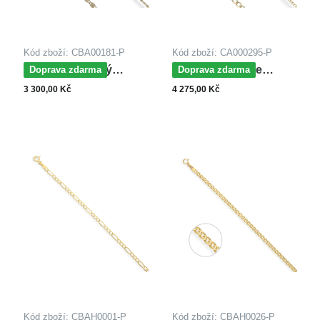
Hmotnost
až
až
Kód zboží: CBA00181-P
Kód zboží: CA000295-P
MOISS řetízkový
MOISS řetízek ze
Doprava zdarma
Doprava zdarma
až
náramek ze žlutého
žlutého zlata PANCER
3 300,00 Kč
4 275,00 Kč
zlata
Kód zboží: CBAH0001-P
Kód zboží: CBAH0026-P