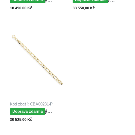
náramek z bílého zlata
náramek ze žlutého
18 450,00 Kč
33 550,00 Kč
PANCER
zlata PANCER
Kód zboží: CBA00231-P
MOISS řetízkový
Doprava zdarma
náramek ze žlutého
30 525,00 Kč
zlata FIGARO