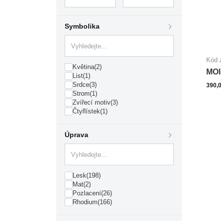
Symbolika
Kód 
Květina
(2)
MOI
List
(1)
Srdce
(3)
390,
Strom
(1)
Zvířecí motiv
(3)
Čtyřlístek
(1)
Úprava
Lesk
(198)
Mat
(2)
Pozlacení
(26)
Rhodium
(166)