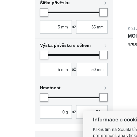
Šířka přívěsku
až
Kód 
MOI
470,
Výška přívěsku s očkem
až
Hmotnost
až
Informace o cook
Kliknutím na Souhlasí
preferenční, analytic