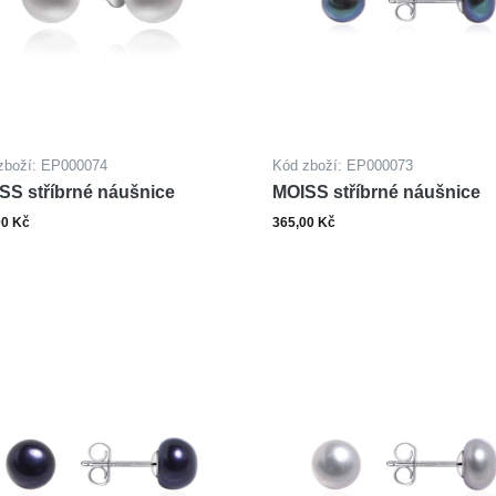
zboží: EP000074
Kód zboží: EP000073
SS stříbrné náušnice
MOISS stříbrné náušnice
00 Kč
365,00 Kč
ks
ks
Do košíku
Do ko