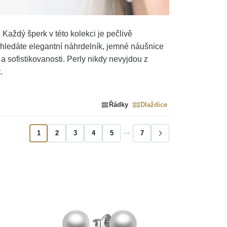
Každý šperk v této kolekci je pečlivě
ž hledáte elegantní náhrdelník, jemné náušnice
 sofistikovanosti. Perly nikdy nevyjdou z
.
Řádky
Dlaždice
1
2
3
4
5
7