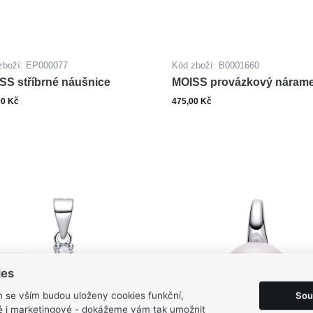
zboží: EP000077
Kód zboží: B0001660
SS stříbrné náušnice
MOISS provázkový nárame
nohu s kuličkami
00 Kč
475,00 Kč
ks
ks
Do košíku
Do ko
ies
Sou
m se vším budou uloženy cookies funkční,
ké i marketingové - dokážeme vám tak umožnit