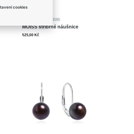
tavení cookies
Kód zboží: EP000095
MOISS stříbrné náušnice
525,00 Kč
ks
šíku
Do košíku