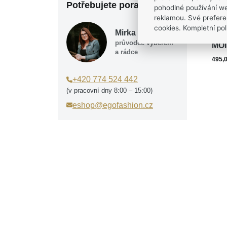
Potřebujete poradit?
pohodlné používání we
reklamou. Své prefere
cookies. Kompletní poli
Mirka Tesařová
Kód 
průvodce výběrem
MOI
a rádce
495,
+420 774 524 442
(v pracovní dny 8:00 – 15:00)
eshop@egofashion.cz