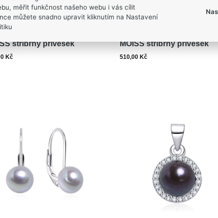
bu, měřit funkčnost našeho webu i vás cílit
Nas
nce můžete snadno upravit kliknutím na Nastavení
tiku
zboží: PP000130
Kód zboží: PP000097
SS stříbrný přívěsek
MOISS stříbrný přívěsek
00 Kč
510,00 Kč
ks
ks
Do košíku
Do ko