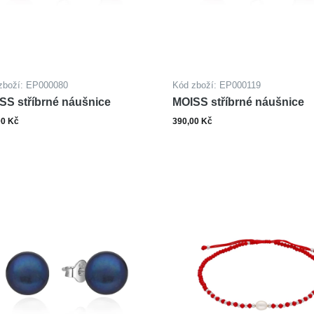
zboží: EP000080
Kód zboží: EP000119
SS stříbrné náušnice
MOISS stříbrné náušnice
00 Kč
390,00 Kč
ks
ks
Do košíku
Do ko