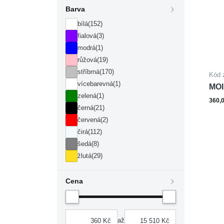
Barva
bílá
(152)
fialová
(3)
modrá
(1)
růžová
(19)
stříbrná
(170)
Kód 
vícebarevná
(1)
MOI
zelená
(1)
360,
černá
(21)
červená
(2)
čirá
(112)
šedá
(8)
žlutá
(29)
Cena
až