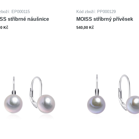
zboží: EP000115
Kód zboží: PP000129
SS stříbrné náušnice
MOISS stříbrný přívěsek
00 Kč
540,00 Kč
ks
ks
Do košíku
Do ko