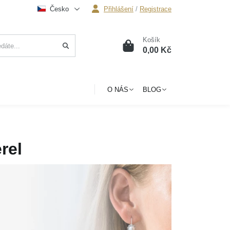
Česko
Přihlášení
/
Registrace
Košík
0
0,00 Kč
O NÁS
BLOG
rel