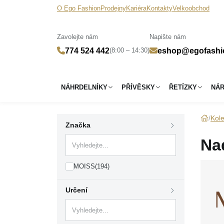
O Ego Fashion
Prodejny
Kariéra
Kontakty
Velkoobchod
Zavolejte nám
Napište nám
(8:00 – 14:30)
774 524 442
eshop@egofashi
NÁHRDELNÍKY
PŘÍVĚSKY
ŘETÍZKY
NÁ
Kol
Značka
Na
MOISS
(194)
Určení