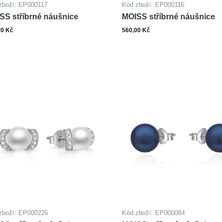
zboží: EP000117
Kód zboží: EP000116
SS stříbrné náušnice
MOISS stříbrné náušnice
00 Kč
560,00 Kč
ks
ks
Do košíku
Do ko
zboží: EP000226
Kód zboží: EP000084