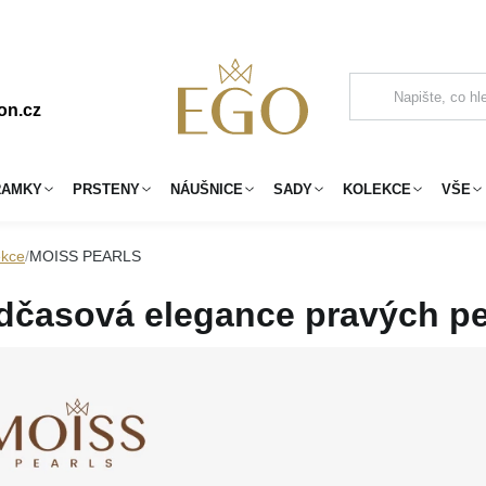
on.cz
RAMKY
PRSTENY
NÁUŠNICE
SADY
KOLEKCE
VŠE
ekce
MOISS PEARLS
dčasová elegance pravých pe