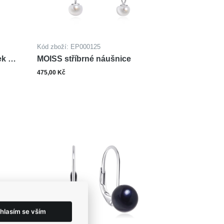
Kód zboží: EP000125
k na
MOISS stříbrné náušnice
475,00 Kč
ks
šíku
Do košíku
hlasím se vším