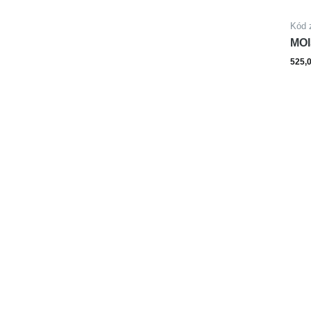
Kód 
MOI
525,