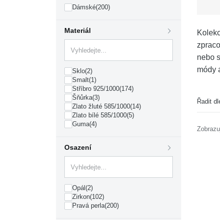
Dámské
(200)
Materiál
Kolekc
zpraco
nebo s
módy a
Sklo
(2)
Smalt
(1)
Stříbro 925/1000
(174)
Šňůrka
(3)
Řadit dl
Zlato žluté 585/1000
(14)
Zlato bílé 585/1000
(5)
Guma
(4)
Zobrazu
Osazení
Opál
(2)
Zirkon
(102)
Pravá perla
(200)