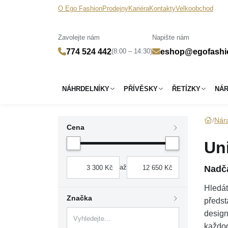
O Ego Fashion
Prodejny
Kariéra
Kontakty
Velkoobchod
Zavolejte nám
Napište nám
(8:00 – 14:30)
774 524 442
eshop@egofashi
NÁHRDELNÍKY
PŘÍVĚSKY
ŘETÍZKY
NÁ
Nár
Cena
Un
až
Nadča
Hledát
Značka
předs
design
každod