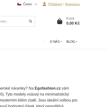
Česko
Přihlášení
/
Registrace
Košík
0
0,00 Kč
O NÁS
BLOG
rtnerské náramky? Na
Egofashion.cz
vám
). Tyto modely vsázejí na minimalistický
i moderním bílém zlatě. Jsou ideální volbou pro
avují hodnotný dárek, který nepodléhá