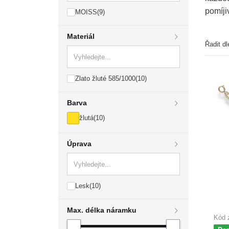
pomíji
MOISS
(9)
Materiál
Řadit dl
Zlato žluté 585/1000
(10)
Barva
žlutá
(10)
Úprava
Lesk
(10)
Max. délka náramku
Kód 