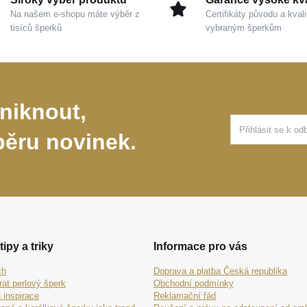
Na našem e-shopu máte výběr z
Certifikáty původu a kvali
tisíců šperků
vybraným šperkům
niknout,
běru novinek.
tipy a triky
Informace pro vás
ch
Doprava a platba Česká republika
rat perlový šperk
Obchodní podmínky
 inspirace
Reklamační řád