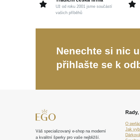
Už od roku 2001 jsme součástí
vašich příběhů
Nenechte si nic u
přihlašte se k od
Rady, 
O perlá
Jak vyb
Váš specializovaný e-shop na moderní
Dárková
a kvalitní šperky pro vaše nejbližší.