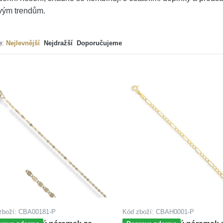
vým trendům.
e:
Nejlevnější
Nejdražší
Doporučujeme
zboží: CBA00181-P
Kód zboží: CBAH0001-P