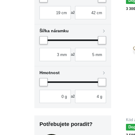
MOI
Dop
žlut
3 30
až
Šířka náramku
až
Hmotnost
až
Kód 
Potřebujete poradit?
MOIS
Dop
FI