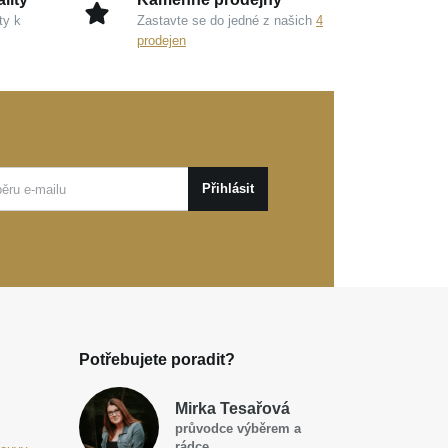
ty k
Zastavte se do jedné z našich
4
prodejen
Přihlásit
Potřebujete poradit?
Mirka Tesařová
průvodce výběrem a
rádce