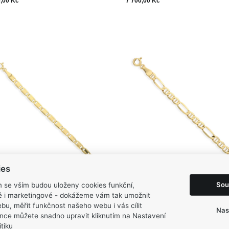
0,00 Kč
7 700,00 Kč
Zobrazit varianty
Zobrazit varianty
ies
Sou
m se vším budou uloženy cookies funkční,
zboží: CBAH0033-P
Kód zboží: CBAH0028-P
ké i marketingové - dokážeme vám tak umožnit
SS řetízkový náramek ze
MOISS řetízkový náramek 
rava zdarma
Doprava zdarma
bu, měřit funkčnost našeho webu i vás cílit
Nas
ého zlata
žlutého zlata FIGARO
nce můžete snadno upravit kliknutím na Nastavení
90,00 Kč
11 275,00 Kč
tiku