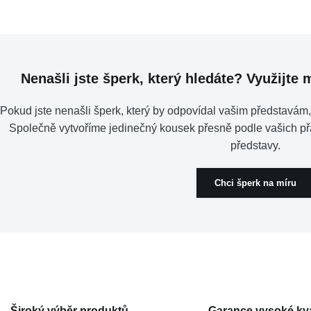
Nenašli jste šperk, který hledáte? Využijte
Pokud jste nenašli šperk, který by odpovídal vašim představám,
Společně vytvoříme jedinečný kousek přesně podle vašich př
představy.
Chci šperk na míru
Široký výběr produktů
Garance vysoké kva