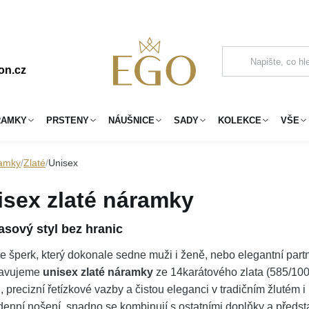
on.cz
RAMKY
PRSTENY
NÁUŠNICE
SADY
KOLEKCE
VŠE
amky
Zlaté
Unisex
isex zlaté náramky
sový styl bez hranic
e šperk, který dokonale sedne muži i ženě, nebo elegantní pa
tavujeme
unisex zlaté náramky
ze 14karátového zlata (585/1000
, precizní řetízkové vazby a čistou eleganci v tradičním žlutém 
enní nošení, snadno se kombinují s ostatními doplňky a předst