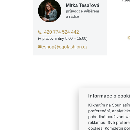
7 50
Mirka Tesařová
průvodce výběrem
a rádce
+420 774 524 442
(v pracovní dny 8:00 – 15:00)
eshop@egofashion.cz
Informace o cook
Kliknutím na Souhlasí
Kód 
preferenční, analytic
MOI
Dop
pohodlné používání we
žlut
reklamou. Své prefere
10 9
cookies. Kompletní poli