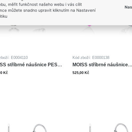
bu, měřit funkčnost našeho webu i vás cílit
Nas
nce můžete snadno upravit kliknutím na Nastavení
tiku
zboží: E0004110
Kód zboží: E0000138
SS stříbrné náušnice PES
MOISS stříbrné náušnice
ALT
SMALT SRDCE
00 Kč
525,00 Kč
ks
ks
Do košíku
Do ko