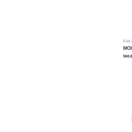
Kód 
MOI
SM
560,