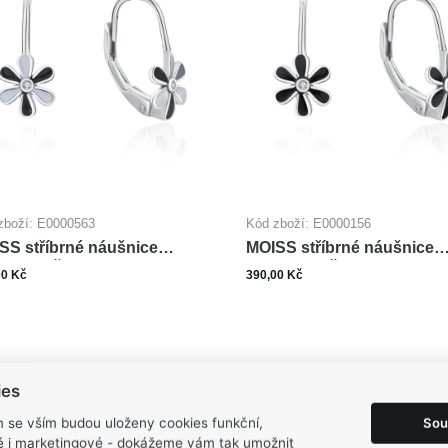
zboží: E0000563
Kód zboží: E0000156
SS stříbrné náušnice
MOISS stříbrné náušnice
ALT KVĚTINA
SMALT KVĚTINA
00 Kč
390,00 Kč
ks
ks
Do košíku
Do ko
ies
Sou
m se vším budou uloženy cookies funkční,
ké i marketingové - dokážeme vám tak umožnit