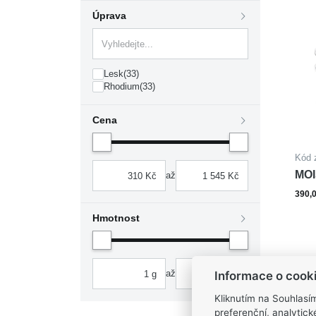
Úprava
Lesk
(33)
Rhodium
(33)
Cena
Kód 
MOI
až
SM
390,
Hmotnost
až
Informace o cook
Kliknutím na Souhlasí
preferenční, analytic