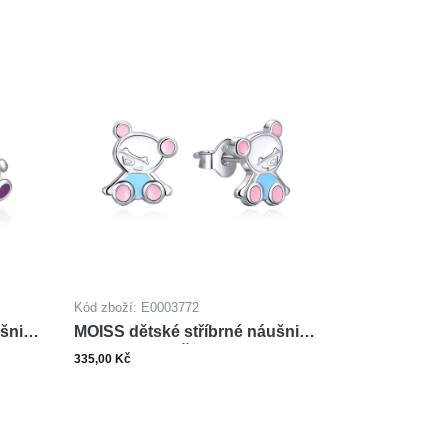
Kód zboží: E0003772
ušnice
MOISS dětské stříbrné náušnice
SMALT MEDVĚD
335,00 Kč
ks
šíku
Do košíku