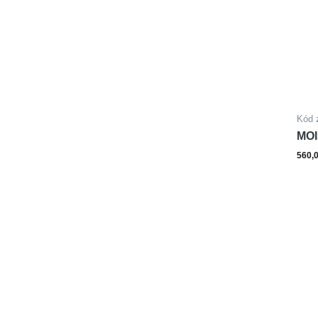
Kód 
MOI
SM
560,