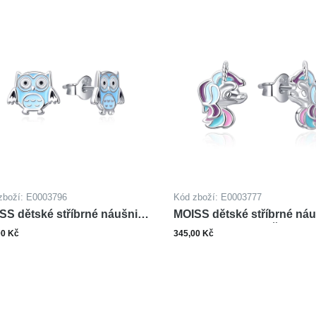
zboží: E0003796
Kód zboží: E0003777
SS dětské stříbrné náušnice
MOISS dětské stříbrné ná
ALT SOVA
SMALT JEDNOROŽEC
00 Kč
345,00 Kč
ks
ks
Do košíku
Do ko