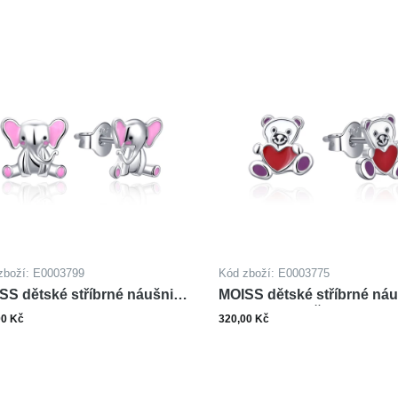
zboží: E0003799
Kód zboží: E0003775
SS dětské stříbrné náušnice
MOISS dětské stříbrné ná
ALT SLON
SMALT MEDVĚD
00 Kč
320,00 Kč
ks
ks
Do košíku
Do ko