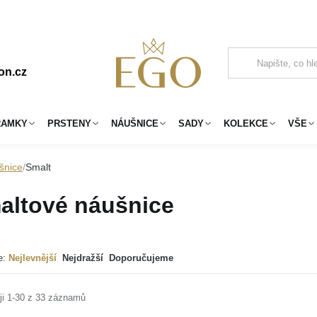
on.cz
RAMKY
PRSTENY
NÁUŠNICE
SADY
KOLEKCE
VŠE
šnice
Smalt
altové náušnice
e:
Nejlevnější
Nejdražší
Doporučujeme
ji 1-30 z 33 záznamů