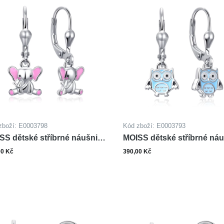
zboží: E0003798
Kód zboží: E0003793
SS dětské stříbrné náušnice
MOISS dětské stříbrné ná
ALT SLON
SMALT SOVA
00 Kč
390,00 Kč
ks
ks
Do košíku
Do ko