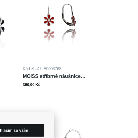
Kód zboží: E0003768
MOISS stříbrné náušnice
SMALT KVĚTINA
390,00 Kč
ks
šíku
Do košíku
hlasím se vším