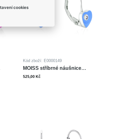
tavení cookies
Kód zboží: E0000149
MOISS stříbrné náušnice
SMALT SRDCE
525,00 Kč
ks
šíku
Do košíku