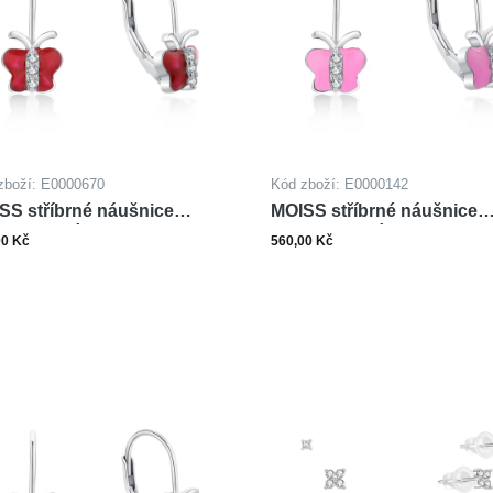
zboží: E0000670
Kód zboží: E0000142
SS stříbrné náušnice
MOISS stříbrné náušnice
ALT MOTÝL
SMALT MOTÝL
00 Kč
560,00 Kč
ks
ks
Do košíku
Do ko