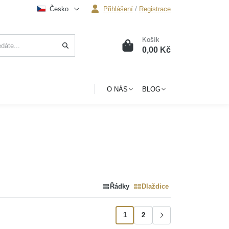
Česko
Přihlášení
/
Registrace
Košík
0
0,00 Kč
O NÁS
BLOG
Řádky
Dlaždice
1
2