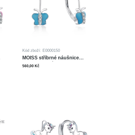
Kód zboží: E0000150
MOISS stříbrné náušnice
SMALT MOTÝL
560,00 Kč
ks
šíku
Do košíku