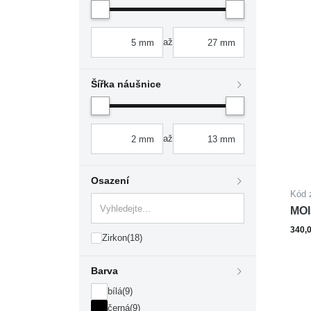
až
Šířka náušnice
až
Osazení
Kód 
MOI
SM
340,
Zirkon
(18)
Barva
bílá
(9)
černá
(9)