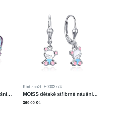
Kód zboží: E0003774
ušnice
MOISS dětské stříbrné náušnice
SMALT MEDVĚD
360,00 Kč
ks
šíku
Do košíku