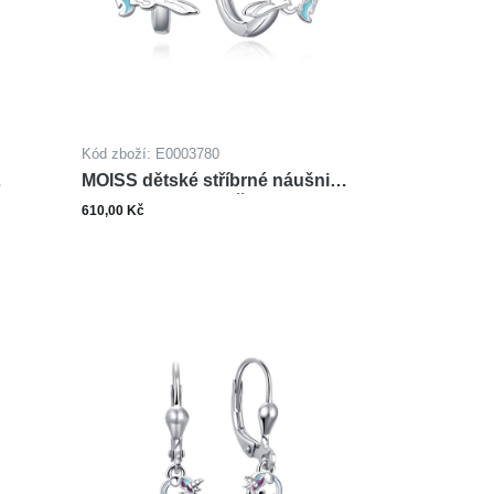
Kód zboží: E0003780
MOISS dětské stříbrné náušnice
SMALT JEDNOROŽEC
610,00 Kč
ks
šíku
Do košíku