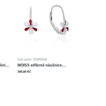
Kód zboží: E0000556
ušnice
MOISS stříbrné náušnice
SMALT KVĚTINA
390,00 Kč
ks
šíku
Do košíku