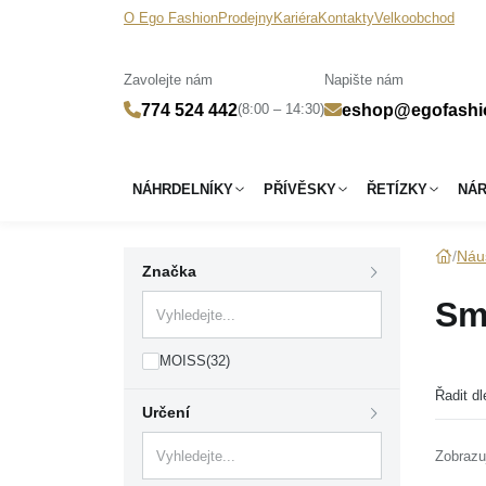
O Ego Fashion
Prodejny
Kariéra
Kontakty
Velkoobchod
Zavolejte nám
Napište nám
(8:00 – 14:30)
774 524 442
eshop@egofashi
NÁHRDELNÍKY
PŘÍVĚSKY
ŘETÍZKY
NÁ
Náu
Značka
Sm
MOISS
(32)
Řadit dl
Určení
Zobrazu