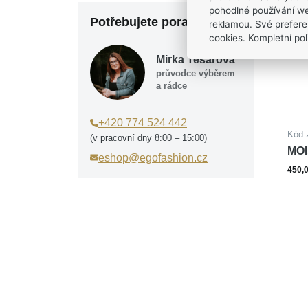
pohodlné používání we
Potřebujete poradit?
reklamou. Své prefere
cookies. Kompletní poli
Mirka Tesařová
průvodce výběrem
a rádce
+420 774 524 442
Kód 
(v pracovní dny 8:00 – 15:00)
MOI
eshop@egofashion.cz
SM
450,