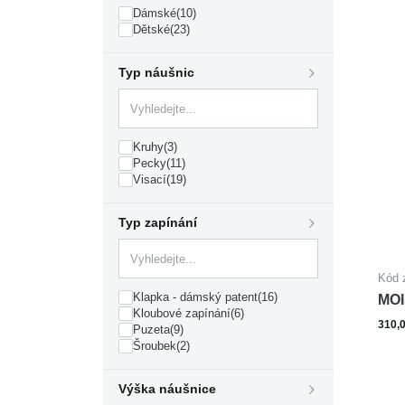
Dámské
(10)
Dětské
(23)
Typ náušnic
Kruhy
(3)
Pecky
(11)
Visací
(19)
Typ zapínání
Kód 
Klapka - dámský patent
(16)
MOI
Kloubové zapínání
(6)
SM
310,
Puzeta
(9)
Šroubek
(2)
Výška náušnice