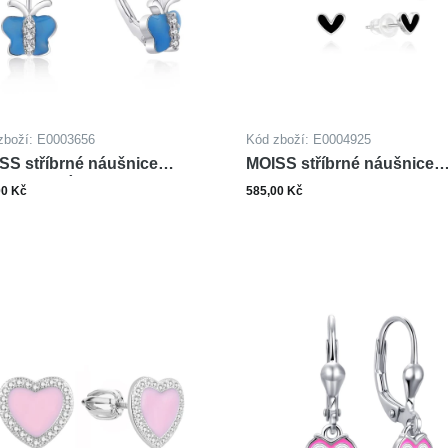
zboží: E0003656
Kód zboží: E0004925
SS stříbrné náušnice
MOISS stříbrné náušnice
ALT MOTÝL
SRDCE 2-7mm
00 Kč
585,00 Kč
ks
ks
Do košíku
Do ko