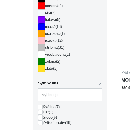
červená
(4)
čirá
(7)
fialová
(5)
modrá
(13)
oranžová
(1)
růžová
(12)
stříbrná
(31)
vícebarevná
(1)
zelená
(2)
žlutá
(2)
Kód 
MOI
Symbolika
SM
380,
Květina
(7)
List
(1)
Srdce
(6)
Zvířecí motiv
(19)