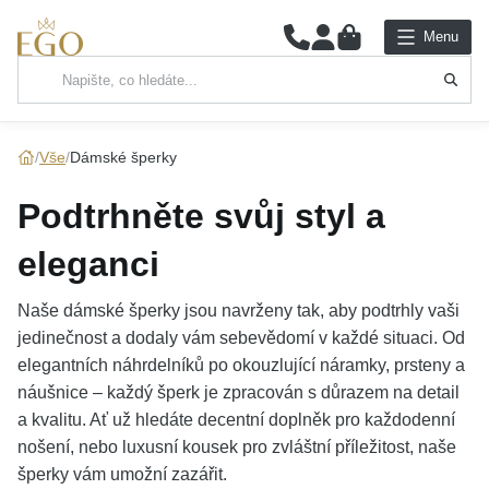
0
Menu
Hlavní kategorie
NÁHRDELNÍKY
Vše
Dámské šperky
PŘÍVĚSKY
Podtrhněte svůj styl a
ŘETÍZKY
eleganci
NÁRAMKY
Naše dámské šperky jsou navrženy tak, aby podtrhly vaši
jedinečnost a dodaly vám sebevědomí v každé situaci. Od
PRSTENY
elegantních náhrdelníků po okouzlující náramky, prsteny a
náušnice – každý šperk je zpracován s důrazem na detail
NÁUŠNICE
a kvalitu. Ať už hledáte decentní doplněk pro každodenní
nošení, nebo luxusní kousek pro zvláštní příležitost, naše
SADY
šperky vám umožní zazářit.