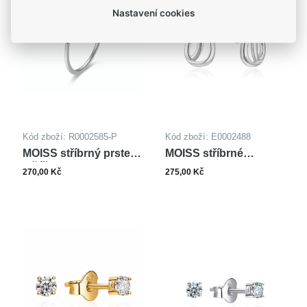
Nastavení cookies
Kód zboží: R0002585-P
Kód zboží: E0002488
MOISS stříbrný prsten
MOISS stříbrné
KŘÍŽEK
náušnice
270,00 Kč
275,00 Kč