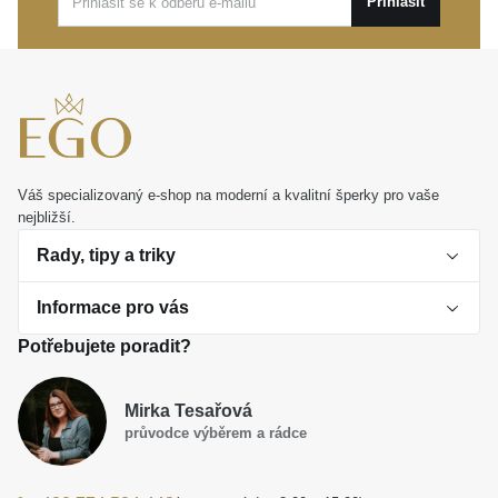
Přihlásit
Váš specializovaný e-shop na moderní a kvalitní šperky pro vaše
nejbližší.
Rady, tipy a triky
Informace pro vás
O perlách
Potřebujete poradit?
Jak vybrat perlový šperk
Doprava a platba Česká republika
Dárková inspirace
Mirka Tesařová
Obchodní podmínky
průvodce výběrem a rádce
Smaltované a korálkové šperky jako trend
Reklamační řád