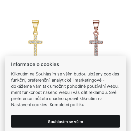
Informace o cookies
Kliknutím na Souhlasím se vším budou uloženy cookies
funkční, preferenční, analytické i marketingové -
Kód zboží: P0001309
Kód zboží: P0001310
dokážeme vám tak umožnit pohodlné používání webu,
MOISS stříbrný
MOISS stříbrný
měřit funkčnost našeho webu i vás cílit reklamou. Své
přívěsek KŘÍŽEK
přívěsek KŘÍŽEK
265,00 Kč
265,00 Kč
preference můžete snadno upravit kliknutím na
GOLD
ROSE
Nastavení cookies. Kompletní politiku
Souhlasím se vším