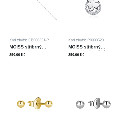
Kód zboží: CB000351-P
Kód zboží: P0000520
MOISS stříbrný
MOISS stříbrný
náramek CATENA
přívěsek ČTYŘLÍSTEK
250,00 Kč
250,00 Kč
FNTASIA