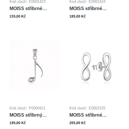
Plast
(13)
Kód zboží: E0001423
Kód zboží: E0001424
vícebarevná
(140)
MOISS stříbrné
MOISS stříbrné
zelená
(360)
náušnice
náušnice
155,00 Kč
185,00 Kč
černá
(301)
červená
(236)
čirá
(2095)
šedá
(17)
žlutá
(1697)
medová
(2)
stříbrná/růžová
(4)
stříbrná/žlutá
(3)
Kód zboží: P0000421
Kód zboží: E0002325
MOISS stříbrný
MOISS stříbrné
přívěsek NOTA
náušnice
195,00 Kč
205,00 Kč
NEKONEČNO