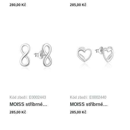
přívěsek SOVA
náušnice
280,00 Kč
285,00 Kč
Kód zboží: E0002443
Kód zboží: E0002440
MOISS stříbrné
MOISS stříbrné
náušnice
náušnice SRDCE
285,00 Kč
285,00 Kč
NEKONEČNO