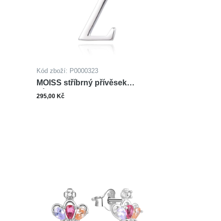
Kód zboží: P0000323
MOISS stříbrný přívěsek
PÍSMENO Z
295,00 Kč
ks
šíku
Do košíku