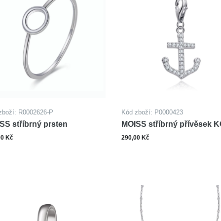
zboží: R0002626-P
Kód zboží: P0000423
SS stříbrný prsten
MOISS stříbrný přívěsek 
00 Kč
290,00 Kč
ks
Zobrazit varianty
Do ko