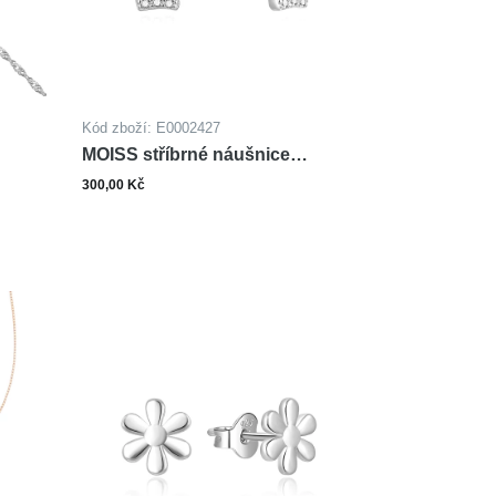
Kód zboží: E0002427
MOISS stříbrné náušnice
KORUNKA
300,00 Kč
ks
Do košíku