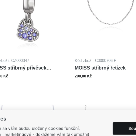
zboží: CZ000347
Kód zboží: C0000706-P
SS stříbrný přívěsek
MOISS stříbrný řetízek
DCE
00 Kč
290,00 Kč
ks
Do košíku
Zobrazit varianty
ies
Sou
m se vším budou uloženy cookies funkční,
ké i marketingové - dokážeme vám tak umožnit