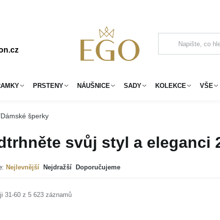
on.cz
RAMKY
PRSTENY
NÁUŠNICE
SADY
KOLEKCE
VŠE
Dámské šperky
trhněte svůj styl a eleganci
e:
Nejlevnější
Nejdražší
Doporučujeme
ji 31-60 z 5 623 záznamů