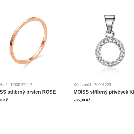
zboží: R0001992-P
Kód zboží: P0001229
SS stříbrný prsten ROSE
MOISS stříbrný přívěsek 
00 Kč
285,00 Kč
ks
Zobrazit varianty
Do ko