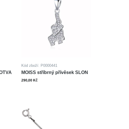
Kód zboží: P0000441
KOTVA
MOISS stříbrný přívěsek SLON
290,00 Kč
ks
šíku
Do košíku