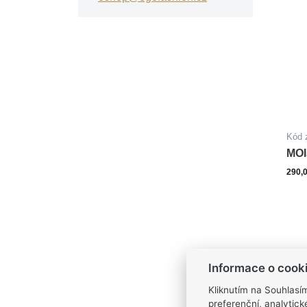
Kód 
MOI
SR
290,
Informace o cook
Kliknutím na Souhlasí
preferenční, analytic