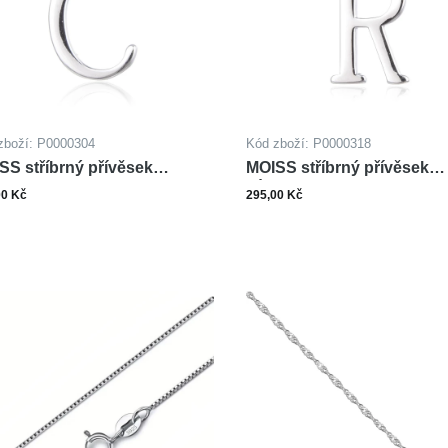
zboží: P0000304
Kód zboží: P0000318
SS stříbrný přívěsek
MOISS stříbrný přívěsek
MENO C
PÍSMENO R
00 Kč
295,00 Kč
ks
ks
Do košíku
Do ko