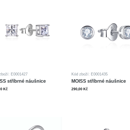
zboží: E0001427
Kód zboží: E0001435
SS stříbrné náušnice
MOISS stříbrné náušnice
00 Kč
290,00 Kč
ks
ks
Do košíku
Do ko