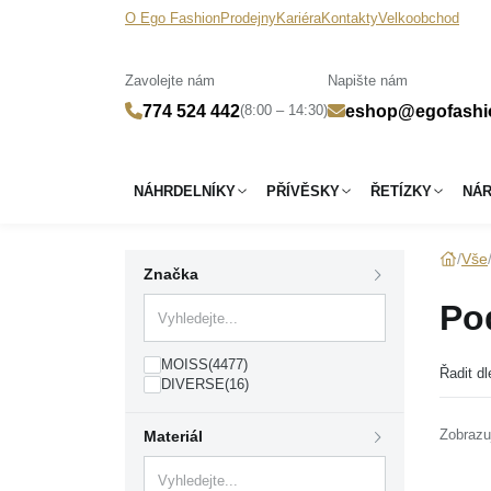
O Ego Fashion
Prodejny
Kariéra
Kontakty
Velkoobchod
Zavolejte nám
Napište nám
(8:00 – 14:30)
774 524 442
eshop@egofashi
NÁHRDELNÍKY
PŘÍVĚSKY
ŘETÍZKY
NÁ
Vše
Značka
Pod
MOISS
(4477)
Řadit dl
DIVERSE
(16)
Zobrazu
Materiál