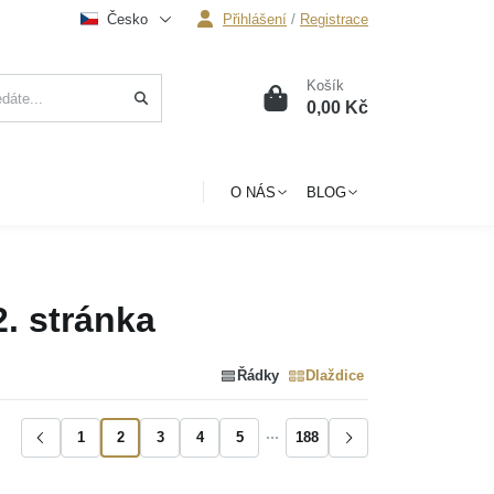
Česko
Přihlášení
/
Registrace
Košík
0
0,00 Kč
O NÁS
BLOG
2. stránka
Řádky
Dlaždice
1
2
3
4
5
188