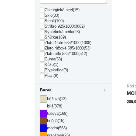
Chirurgická ocel
(15)
Sklo
(33)
Smalt
(100)
Stříbro 925/1000
(3882)
Syntetická perla
(28)
Šňůrka
(169)
Zlato žluté 585/1000
(1308)
Zlato růžové 585/1000
(53)
Zlato bílé 585/1000
(512)
Guma
(53)
Kůže
(1)
Pryskyřice
(3)
Plast
(9)
Kód 
Barva
MOI
béžová
(13)
285,
bílá
(878)
fialová
(169)
hnědá
(15)
modrá
(568)
oranžová
(26)