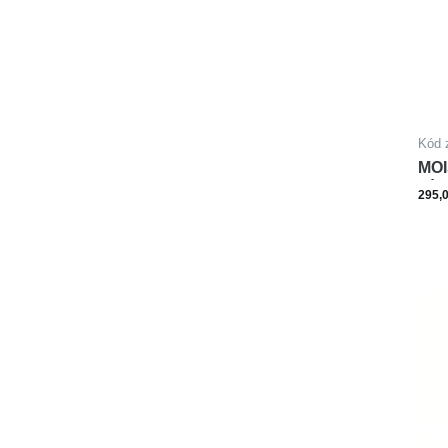
Kód 
MOI
PÍS
295,