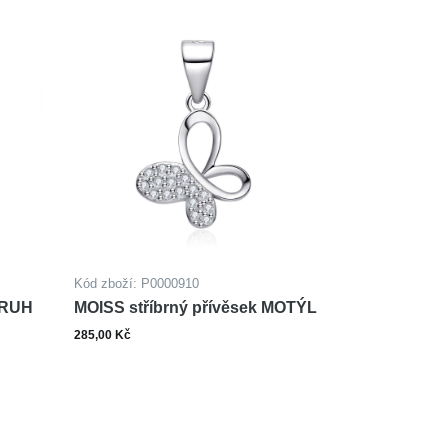
Kód zboží: P0000910
KRUH
MOISS stříbrný přívěsek MOTÝL
285,00 Kč
ks
šíku
Do košíku