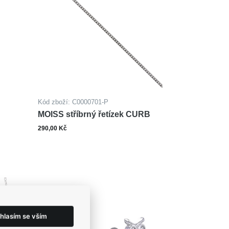
Kód zboží: C0000701-P
MOISS stříbrný řetízek CURB
290,00 Kč
Zobrazit varianty
hlasím se vším