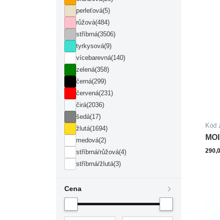
perleťová
(5)
růžová
(484)
stříbrná
(3506)
tyrkysová
(9)
vícebarevná
(140)
zelená
(358)
černá
(299)
červená
(231)
čirá
(2036)
šedá
(17)
Kód 
žlutá
(1694)
MOI
medová
(2)
290,
stříbrná/růžová
(4)
stříbrná/žlutá
(3)
Cena