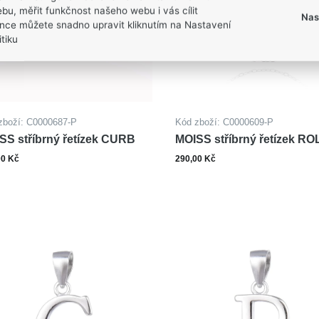
bu, měřit funkčnost našeho webu i vás cílit
Nas
nce můžete snadno upravit kliknutím na Nastavení
tiku
zboží: C0000687-P
Kód zboží: C0000609-P
SS stříbrný řetízek CURB
MOISS stříbrný řetízek RO
OVALE
00 Kč
290,00 Kč
Zobrazit varianty
Zobrazit varianty