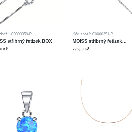
zboží: C0000359-P
Kód zboží: C0000351-P
SS stříbrný řetízek BOX
MOISS stříbrný řetízek
SINGAPORE
00 Kč
295,00 Kč
Zobrazit varianty
Zobrazit varianty