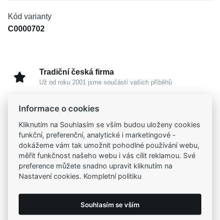
Kód varianty
C0000702
Tradiční česká firma
Už od roku 2001 jsme součástí vašich příběhů
Informace o cookies
Široký výběr produktů
Na našem e-shopu máte výběr z tisíců šperků
Kliknutím na Souhlasím se vším budou uloženy cookies
funkční, preferenční, analytické i marketingové -
dokážeme vám tak umožnit pohodlné používání webu,
Garance vysoké kvality
měřit funkčnost našeho webu i vás cílit reklamou. Své
Certifikáty původu a kvality k vybraným šperkům
preference můžete snadno upravit kliknutím na
Nastavení cookies. Kompletní politiku
Kamenné prodejny
Zastavte se do jedné z našich
4 prodejen
Souhlasím se vším