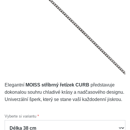
KOLEKCE
VŠE
O NÁS
BLOG
Vyberte region
Česko
Slovensko
Elegantní
MOISS stříbrný řetízek CURB
představuje
dokonalou souhru chladivé krásy a nadčasového designu.
Univerzální šperk, který se stane vaší každodenní jiskrou.
Vyberte si variantu