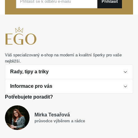
Přihlásit
dárek, jenž potěší někoho pro vás důležitého.
Váš specializovaný e-shop na moderní a kvalitní šperky pro vaše
nejbližší.
Rady, tipy a triky
Informace pro vás
O perlách
Potřebujete poradit?
Jak vybrat perlový šperk
Doprava a platba Česká republika
Dárková inspirace
Mirka Tesařová
Obchodní podmínky
průvodce výběrem a rádce
Smaltované a korálkové šperky jako trend
Reklamační řád