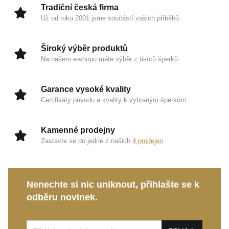
přednost ležérní uvolněnosti, nebo hledáte decentní
Tradiční česká firma
detail k formálnějšímu oděvu.
Už od roku 2001 jsme součástí vašich příběhů
Kouzlo v detailech
Široký výběr produktů
Na našem e-shopu máte výběr z tisíců šperků
Stříbro 925/1000:
Ušlechtilý drahý kov nabízí
garanci vysoké kvality, dlouhotrvajícího lesku a
Garance vysoké kvality
trvalé hodnoty.
Certifikáty původu a kvality k vybraným šperkům
Zrcadlový odlesk:
Precizně zpracovaný profil
zachytává světlo a propůjčuje šperku zářivou a
Kamenné prodejny
svěží auru.
Zastavte se do jedné z našich
4 prodejen
Univerzální design:
Moderní a nadčasové linie
jsou stvořeny pro každodenní nošení, aby
nenásilně podtrhly vaši individualitu.
Nenechte si nic uniknout, přihlašte se k
odběru novinek.
Tento stříbrný řetízek představuje ztělesnění
diskrétního luxusu a nadčasovosti. Je to dokonalý
společník pro vaše denní nošení i mimořádně vkusný