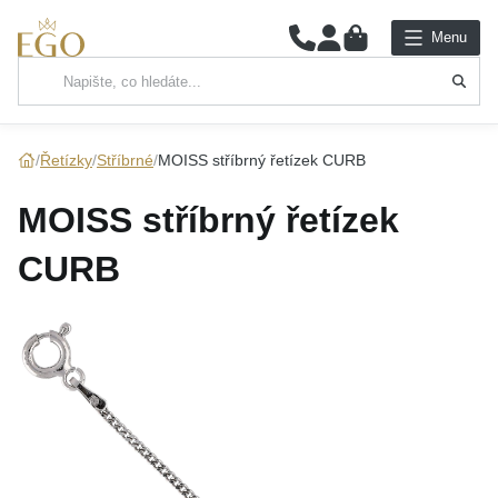
0
Menu
Hlavní kategorie
NÁHRDELNÍKY
Řetízky
Stříbrné
MOISS stříbrný řetízek CURB
PŘÍVĚSKY
MOISS stříbrný řetízek
ŘETÍZKY
CURB
NÁRAMKY
PRSTENY
NÁUŠNICE
SADY