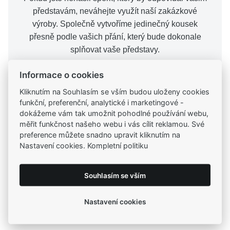
představám, neváhejte využít naší zakázkové
výroby. Společně vytvoříme jedinečný kousek
přesně podle vašich přání, který bude dokonale
splňovat vaše představy.
Informace o cookies
Chci šperk na míru
Kliknutím na Souhlasím se vším budou uloženy cookies
funkční, preferenční, analytické i marketingové -
dokážeme vám tak umožnit pohodlné používání webu,
měřit funkčnost našeho webu i vás cílit reklamou. Své
preference můžete snadno upravit kliknutím na
Nastavení cookies. Kompletní politiku
Tradiční česká firma
Už od roku 2001 jsme součástí vašich příběhů
Souhlasím se vším
Široký výběr produktů
Nastavení cookies
Na našem e-shopu máte výběr z tisíců šperků