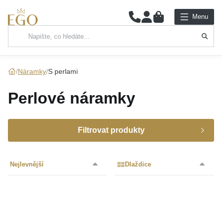
0
Menu
Hlavní kategorie
NÁHRDELNÍKY
Náramky
S perlami
PŘÍVĚSKY
Perlové náramky
ŘETÍZKY
Filtrovat produkty
NÁRAMKY
Značka
PRSTENY
Nejlevnější
Dlaždice
Určení
NÁUŠNICE
Materiál
MOISS
(1)
SADY
Barva