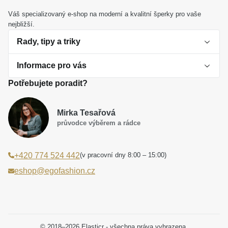
Váš specializovaný e-shop na moderní a kvalitní šperky pro vaše
nejbližší.
Rady, tipy a triky
Informace pro vás
O perlách
Potřebujete poradit?
Jak vybrat perlový šperk
Doprava a platba Česká republika
Dárková inspirace
Mirka Tesařová
Obchodní podmínky
průvodce výběrem a rádce
Smaltované a korálkové šperky jako trend
Reklamační řád
(v pracovní dny 8:00 – 15:00)
+420 774 524 442
Laboratorní diamanty jsou budoucnost
Poučení o právu na odstoupení od smlouvy
eshop@egofashion.cz
Jak správně pečovat o šperky
Souhlas se zpracováním osobních údajů
Cookies a podmínky používání
Podmínky slev a akčních nabídek
© 2018–2026 Elasticr - všechna práva vyhrazena.