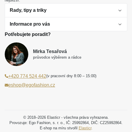
nejbližší.
Rady, tipy a triky
Informace pro vás
O perlách
Potřebujete poradit?
Jak vybrat perlový šperk
Doprava a platba Česká republika
Dárková inspirace
Mirka Tesařová
Obchodní podmínky
průvodce výběrem a rádce
Smaltované a korálkové šperky jako trend
Reklamační řád
(v pracovní dny 8:00 – 15:00)
+420 774 524 442
Laboratorní diamanty jsou budoucnost
Poučení o právu na odstoupení od smlouvy
eshop@egofashion.cz
Jak správně pečovat o šperky
Souhlas se zpracováním osobních údajů
Cookies a podmínky používání
Podmínky slev a akčních nabídek
© 2018–2026 Elasticr - všechna práva vyhrazena.
Provozuje: Ego Fashion, s. r. o., IČ: 25992864, DIČ: CZ25992864.
E-shop na míru stvořil
Elasticr
.
Projekt registrace ochranné známky