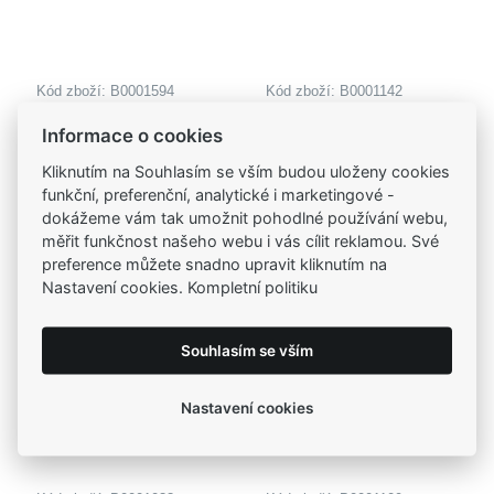
Kód zboží: B0001594
Kód zboží: B0001142
MOISS provázkový
MOISS provázkový
Informace o cookies
náramek KŘÍŽEK
náramek KŘÍŽEK
310,00 Kč
310,00 Kč
Kliknutím na Souhlasím se vším budou uloženy cookies
funkční, preferenční, analytické i marketingové -
dokážeme vám tak umožnit pohodlné používání webu,
měřit funkčnost našeho webu i vás cílit reklamou. Své
preference můžete snadno upravit kliknutím na
Nastavení cookies. Kompletní politiku
Souhlasím se vším
Nastavení cookies