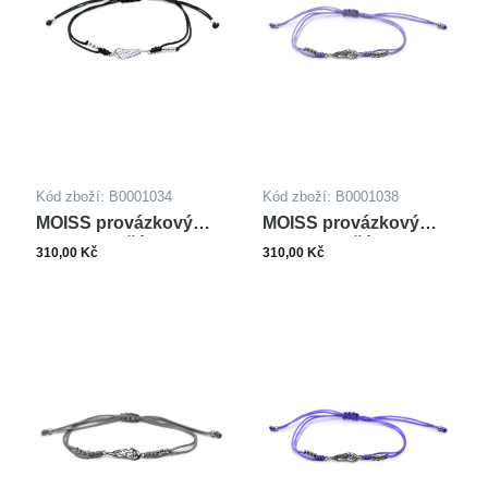
stříbrná/růžová
(4)
stříbrná/žlutá
(3)
Kód zboží: B0001034
Kód zboží: B0001038
MOISS provázkový
MOISS provázkový
náramek KŘÍDLO
náramek KŘÍDLO
310,00 Kč
310,00 Kč