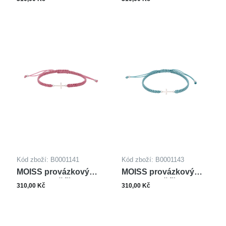
Kód zboží: B0001141
Kód zboží: B0001143
MOISS provázkový
MOISS provázkový
náramek KŘÍŽEK
náramek KŘÍŽEK
310,00 Kč
310,00 Kč