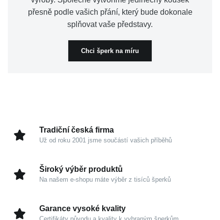
přesně podle vašich přání, který bude dokonale
splňovat vaše představy.
Chci šperk na míru
Tradiční česká firma
Už od roku 2001 jsme součástí vašich příběhů
Široký výběr produktů
Na našem e-shopu máte výběr z tisíců šperků
Garance vysoké kvality
Certifikáty původu a kvality k vybraným šperkům