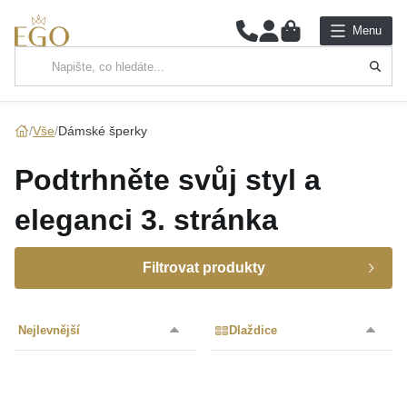
0
Menu
Hlavní kategorie
NÁHRDELNÍKY
Vše
Dámské šperky
PŘÍVĚSKY
Podtrhněte svůj styl a
ŘETÍZKY
eleganci
3. stránka
NÁRAMKY
Filtrovat produkty
PRSTENY
Značka
Nejlevnější
Dlaždice
NÁUŠNICE
Materiál
SADY
Barva
MOISS
(4477)