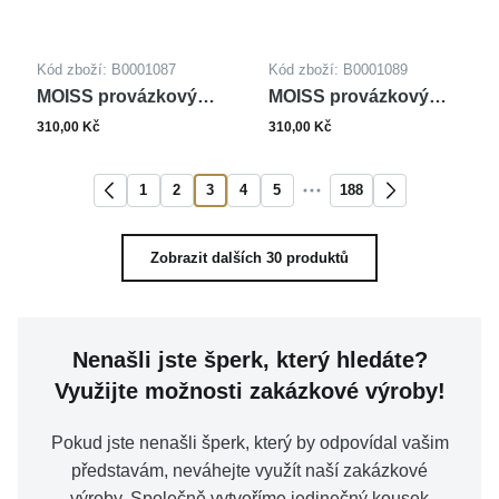
Kód zboží: B0001087
Kód zboží: B0001089
MOISS provázkový
MOISS provázkový
náramek STROM
náramek STROM
310,00 Kč
310,00 Kč
ŽIVOTA
ŽIVOTA
1
2
3
4
5
188
Zobrazit dalších 30 produktů
Nenašli jste šperk, který hledáte?
Využijte možnosti zakázkové výroby!
Pokud jste nenašli šperk, který by odpovídal vašim
představám, neváhejte využít naší zakázkové
výroby. Společně vytvoříme jedinečný kousek