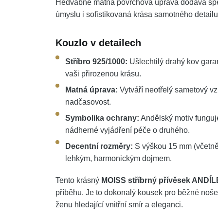
Hedvábně matná povrchová úprava dodává šperk
úmyslu i sofistikovaná krása samotného detailu
Kouzlo v detailech
Stříbro 925/1000:
Ušlechtilý drahý kov garant
vaši přirozenou krásu.
Matná úprava:
Vytváří neotřelý sametový vz
nadčasovost.
Symbolika ochrany:
Andělský motiv funguj
nádherné vyjádření péče o druhého.
Decentní rozměry:
S výškou 15 mm (včetně 
lehkým, harmonickým dojmem.
Tento krásný
MOISS stříbrný přívěsek ANDÍ
příběhu. Je to dokonalý kousek pro běžné nošení
ženu hledající vnitřní smír a eleganci.