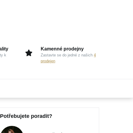
lity
Kamenné prodejny
ty k
Zastavte se do jedné z našich
4
prodejen
Potřebujete poradit?