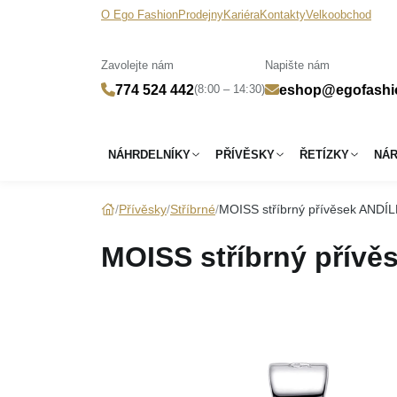
O Ego Fashion
Prodejny
Kariéra
Kontakty
Velkoobchod
Zavolejte nám
Napište nám
(8:00 – 14:30)
774 524 442
eshop@egofashi
NÁHRDELNÍKY
PŘÍVĚSKY
ŘETÍZKY
NÁ
Přívěsky
Stříbrné
MOISS stříbrný přívěsek ANDÍ
MOISS stříbrný přív