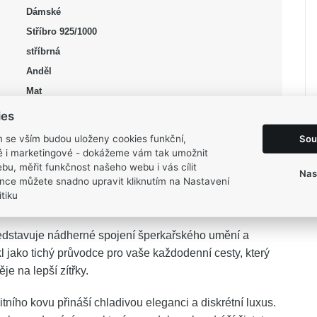
Dámské
Stříbro 925/1000
stříbrná
Anděl
Mat
9 mm
ies
15 mm
Sou
m se vším budou uloženy cookies funkční,
0,85 g
ké i marketingové - dokážeme vám tak umožnit
bu, měřit funkčnost našeho webu i vás cílit
Nas
nce můžete snadno upravit kliknutím na Nastavení
tiku
dstavuje nádherné spojení šperkařského umění a
l jako tichý průvodce pro vaše každodenní cesty, který
e na lepší zítřky.
ího kovu přináší chladivou eleganci a diskrétní luxus.