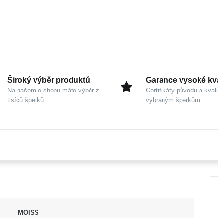
Široký výběr produktů
Garance vysoké kva
Na našem e-shopu máte výběr z
Certifikáty původu a kvali
tisíců šperků
vybraným šperkům
MOISS