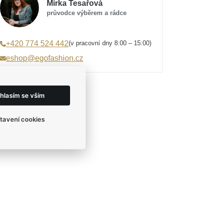
Mirka Tesařová
průvodce výběrem a rádce
(v pracovní dny 8:00 – 15:00)
+420 774 524 442
eshop@egofashion.cz
hlasím se vším
tavení cookies