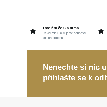
Tradiční česká firma
Už od roku 2001 jsme součástí
vašich příběhů
Nenechte si nic u
přihlašte se k od