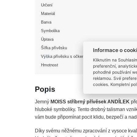
Určení
Materiál
Barva
Symbolika
Úprava
Šířka přívěsku
Informace o cook
Výška přívěsku s očkem
Kliknutím na Souhlasí
Hmotnost
preferenční, analytic
pohodlné používání we
reklamou. Své prefere
cookies. Kompletní poli
Popis
Jemný
MOISS stříbrný přívěsek ANDÍLEK
pře
hluboké symboliky. Tento drobný talisman vznik
vám bude připomínat pocit klidu, bezpečí a naděj
Díky svému něžnému zpracování z vysoce kvalitn