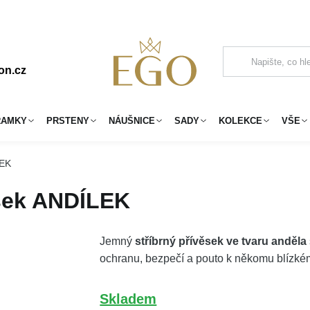
on.cz
RAMKY
PRSTENY
NÁUŠNICE
SADY
KOLEKCE
VŠE
LEK
ěsek ANDÍLEK
Jemný
stříbrný přívěsek ve tvaru anděla
ochranu, bezpečí a pouto k někomu blízkém
Skladem