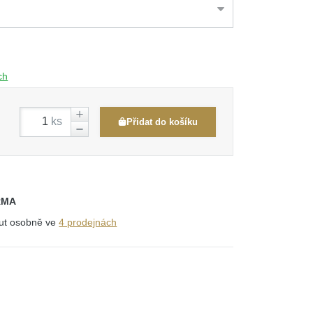
ch
ks
Přidat do košíku
RMA
out osobně ve
4 prodejnách