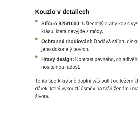
Kouzlo v detailech
Stříbro 925/1000:
Ušlechtilý drahý kov s vy
krásu, která nevyjde z módy.
Ochranné rhodiování:
Dodává stříbru diskr
jeho dokonalý povrch.
Hravý design:
Kontrast pevného, chladivého
nositelnou radost.
Tento šperk krásně doplní váš outfit od ležérníc
dárek, který vykouzlí úsměv na tváři ženám i m
života.