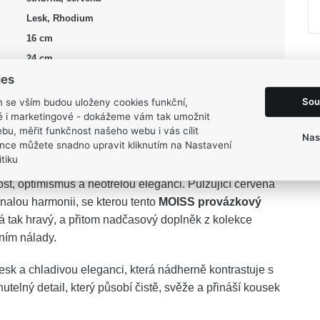
Lesk, Rhodium
16 cm
24 cm
ies
4 mm
1,55 g
Sou
m se vším budou uloženy cookies funkční,
ké i marketingové - dokážeme vám tak umožnit
bu, měřit funkčnost našeho webu i vás cílit
Nas
nce můžete snadno upravit kliknutím na Nastavení
tiku
ost, optimismus a neotřelou eleganci. Pulzující červená
onalou harmonii, se kterou tento
MOISS provázkový
á tak hravý, a přitom nadčasový doplněk z kolekce
ním nálady.
esk a chladivou eleganci, která nádherně kontrastuje s
telný detail, který působí čistě, svěže a přináší kousek