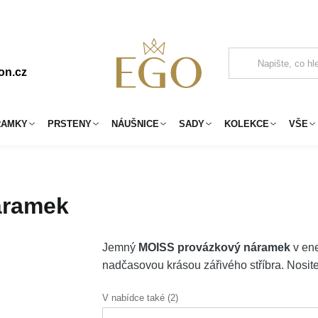
on.cz
RAMKY
PRSTENY
NÁUŠNICE
SADY
KOLEKCE
VŠE
áramek
Jemný
MOISS provázkový náramek
v ene
nadčasovou krásou zářivého stříbra. Nositel
V nabídce také (2)