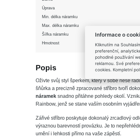
Úprava
Min. délka náramku
Max. délka náramku
Informace o cook
Šířka náramku
Hmotnost
Kliknutím na Souhlasí
preferenční, analytic
pohodlné používání we
reklamou. Své prefere
Popis
cookies. Kompletní poli
Oživte svůj styl šperkem, který v sobě nese rad
šňůrka a precizně zpracované stříbro tvoří dok
náramek
snadno přitáhne pohledy okolí. Vznik
Rainbow, jenž se stane vaším osobním vyjádře
Zářivé stříbro poskytuje dokonalý zrcadlový odl
výraznou barevností provázku. Je to nepřehlédnu
umění i lehkosti přímo na vaše zápěstí.