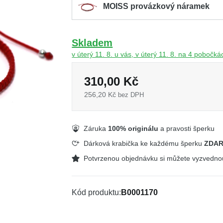
MOISS provázkový náramek
Skladem
v úterý 11. 8. u vás, v úterý 11. 8. na 4 pobočká
310,00 Kč
256,20 Kč
bez DPH
Záruka
100% originálu
a pravosti šperku
Dárková krabička ke každému šperku
ZDA
Potvrzenou objednávku si můžete vyzvedn
Kód produktu
B0001170