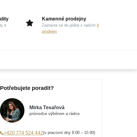
lity
Kamenné prodejny
ty k
Zastavte se do jedné z našich
4
prodejen
Potřebujete poradit?
Mirka Tesařová
průvodce výběrem a rádce
(v pracovní dny 8:00 – 15:00)
+420 774 524 442