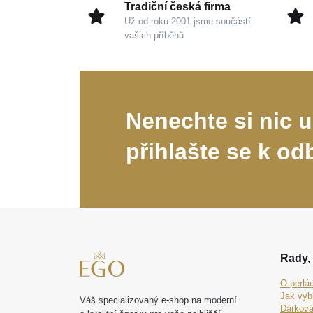
Tradiční česká firma
Už od roku 2001 jsme součástí
vašich příběhů
Nenechte si nic u
přihlašte se k od
Rady, 
O perlá
Jak vyb
Váš specializovaný e-shop na moderní
Dárková