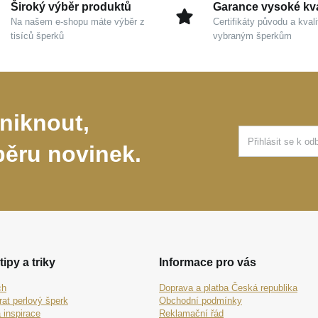
Široký výběr produktů
Garance vysoké kva
Na našem e-shopu máte výběr z
Certifikáty původu a kvali
tisíců šperků
vybraným šperkům
niknout,
běru novinek.
tipy a triky
Informace pro vás
ch
Doprava a platba Česká republika
rat perlový šperk
Obchodní podmínky
 inspirace
Reklamační řád