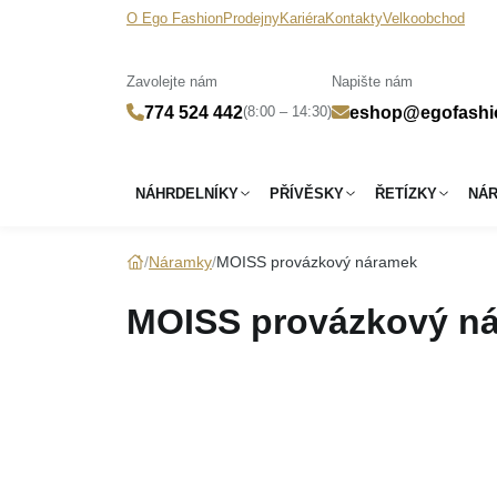
O Ego Fashion
Prodejny
Kariéra
Kontakty
Velkoobchod
Zavolejte nám
Napište nám
(8:00 – 14:30)
774 524 442
eshop@egofashi
NÁHRDELNÍKY
PŘÍVĚSKY
ŘETÍZKY
NÁ
Náramky
MOISS provázkový náramek
MOISS provázkový n