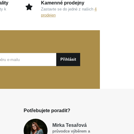
lity
Kamenné prodejny
ty k
Zastavte se do jedné z našich
4
prodejen
Přihlásit
Potřebujete poradit?
Mirka Tesařová
průvodce výběrem a