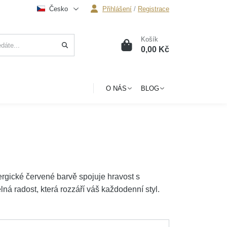
Česko
Přihlášení
/
Registrace
Košík
0
0,00 Kč
O NÁS
BLOG
rgické červené barvě spojuje hravost s
ná radost, která rozzáří váš každodenní styl.