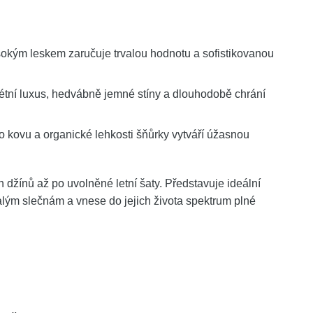
sokým leskem zaručuje trvalou hodnotu a sofistikovanou
étní luxus, hedvábně jemné stíny a dlouhodobě chrání
 kovu a organické lehkosti šňůrky vytváří úžasnou
h džínů až po uvolněné letní šaty. Představuje ideální
alým slečnám a vnese do jejich života spektrum plné