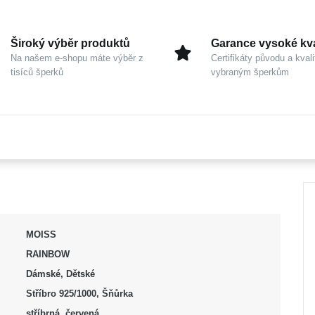
Široký výběr produktů
Garance vysoké kva
Na našem e-shopu máte výběr z
Certifikáty původu a kvali
tisíců šperků
vybraným šperkům
MOISS
RAINBOW
Dámské, Dětské
Stříbro 925/1000, Šňůrka
stříbrná, červená