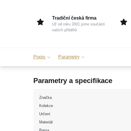
Tradiční česká firma
Už od roku 2001 jsme součástí
vašich příběhů
Popis
Parametry
Parametry a specifikace
Značka
Kolekce
Určení
Materiál
Barva