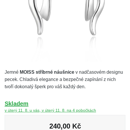
KOLEKCE
VŠE
O NÁS
BLOG
Vyberte region
Česko
Slovensko
Jemné
MOISS stříbrné náušnice
v nadčasovém designu
pecek. Chladivá elegance a bezpečné zapínání z nich
tvoří dokonalý šperk pro váš každý den.
Skladem
v úterý 11. 8. u vás, v úterý 11. 8. na 4 pobočkách
240,00 Kč