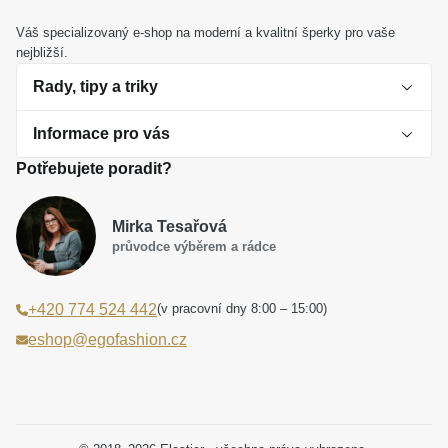
ženu s citem pro čistý design a trvalou hodnotu.
Váš specializovaný e-shop na moderní a kvalitní šperky pro vaše
nejbližší.
Rady, tipy a triky
Informace pro vás
O perlách
Potřebujete poradit?
Jak vybrat perlový šperk
Doprava a platba Česká republika
Dárková inspirace
Mirka Tesařová
Obchodní podmínky
průvodce výběrem a rádce
Smaltované a korálkové šperky jako trend
Reklamační řád
(v pracovní dny 8:00 – 15:00)
+420 774 524 442
Laboratorní diamanty jsou budoucnost
Poučení o právu na odstoupení od smlouvy
eshop@egofashion.cz
Jak správně pečovat o šperky
Souhlas se zpracováním osobních údajů
Cookies a podmínky používání
Podmínky slev a akčních nabídek