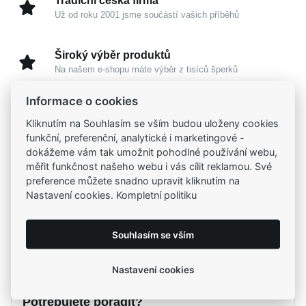
Tradiční česká firma
Už od roku 2001 jsme součástí vašich příběhů
Široký výběr produktů
Na našem e-shopu máte výběr z tisíců šperků
Informace o cookies
Garance vysoké kvality
Kliknutím na Souhlasím se vším budou uloženy cookies
Certifikáty původu a kvality k vybraným šperkům
funkční, preferenční, analytické i marketingové -
dokážeme vám tak umožnit pohodlné používání webu,
Kamenné prodejny
měřit funkčnost našeho webu i vás cílit reklamou. Své
Zastavte se do jedné z našich
4 prodejen
preference můžete snadno upravit kliknutím na
Nastavení cookies. Kompletní politiku
Souhlasím se vším
Parametry
Popis
Nastavení cookies
Parametry a specifikace
Potřebujete poradit?
Určení
Popis
Dámské