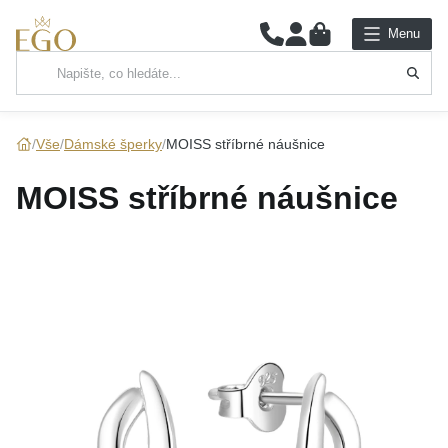
0
Menu
Hlavní kategorie
NÁHRDELNÍKY
Vše
Dámské šperky
MOISS stříbrné náušnice
PŘÍVĚSKY
MOISS stříbrné náušnice
ŘETÍZKY
NÁRAMKY
PRSTENY
NÁUŠNICE
SADY