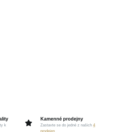
lity
Kamenné prodejny
ty k
Zastavte se do jedné z našich
4
prodejen