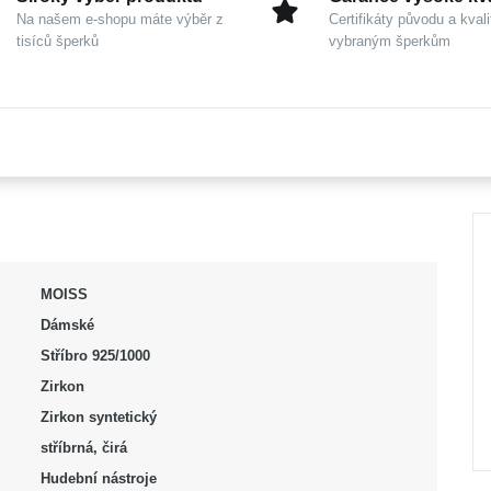
Na našem e-shopu máte výběr z
Certifikáty původu a kvali
tisíců šperků
vybraným šperkům
MOISS
Dámské
Stříbro 925/1000
Zirkon
Zirkon syntetický
stříbrná, čirá
Hudební nástroje