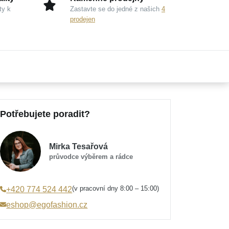
ty k
Zastavte se do jedné z našich
4
prodejen
Potřebujete poradit?
Mirka Tesařová
průvodce výběrem a rádce
(v pracovní dny 8:00 – 15:00)
+420 774 524 442
eshop@egofashion.cz