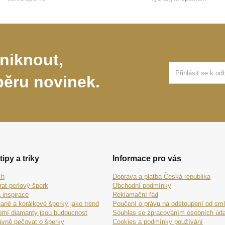
niknout,
běru novinek.
tipy a triky
Informace pro vás
ch
Doprava a platba Česká republika
rat perlový šperk
Obchodní podmínky
 inspirace
Reklamační řád
ané a korálkové šperky jako trend
Poučení o právu na odstoupení od sm
orní diamanty jsou budoucnost
Souhlas se zpracováním osobních úda
ávně pečovat o šperky
Cookies a podmínky používání