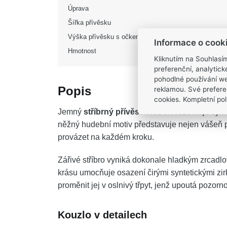
Úprava
Šířka přívěsku
Výška přívěsku s očkem
Informace o cook
Hmotnost
Kliknutím na Souhlasí
preferenční, analytic
pohodlné používání we
Popis
reklamou. Své prefere
cookies. Kompletní poli
Jemný
stříbrný přívěsek NOTA
rozehraje symf
něžný hudební motiv představuje nejen vášeň pr
provázet na každém kroku.
Zářivé stříbro vyniká dokonale hladkým zrcadl
krásu umocňuje osazení čirými syntetickými zir
proměnit jej v oslnivý třpyt, jenž upoutá poz
Kouzlo v detailech