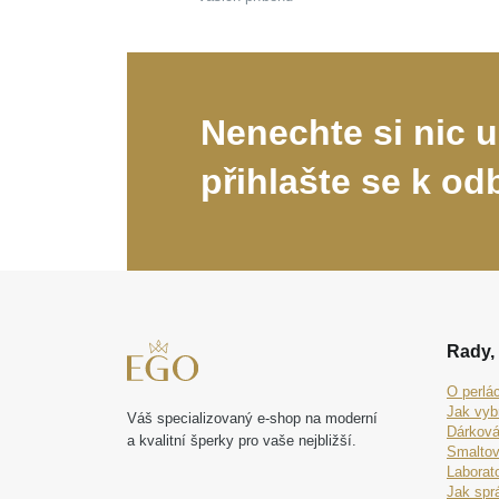
Nenechte si nic u
přihlašte se k od
Rady, 
O perlá
Jak vyb
Váš specializovaný e-shop na moderní
Dárková
a kvalitní šperky pro vaše nejbližší.
Smaltov
Laborat
Jak spr