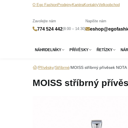
O Ego Fashion
Prodejny
Kariéra
Kontakty
Velkoobchod
Zavolejte nám
Napište nám
(8:00 – 14:30)
774 524 442
eshop@egofashi
NÁHRDELNÍKY
PŘÍVĚSKY
ŘETÍZKY
NÁ
Přívěsky
Stříbrné
MOISS stříbrný přívěsek NOTA
MOISS stříbrný přív