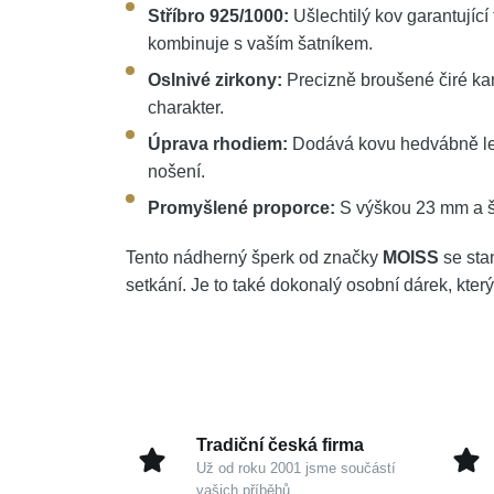
Stříbro 925/1000:
Ušlechtilý kov garantujíc
kombinuje s vaším šatníkem.
Oslnivé zirkony:
Precizně broušené čiré kam
charakter.
Úprava rhodiem:
Dodává kovu hedvábně lesk
nošení.
Promyšlené proporce:
S výškou 23 mm a ší
Tento nádherný šperk od značky
MOISS
se sta
setkání. Je to také dokonalý osobní dárek, kte
Tradiční česká firma
Už od roku 2001 jsme součástí
vašich příběhů