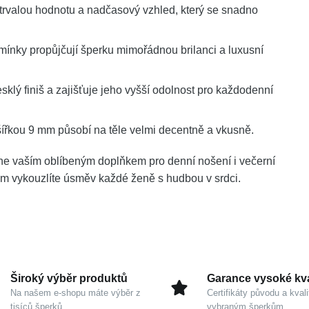
í trvalou hodnotu a nadčasový vzhled, který se snadno
ínky propůjčují šperku mimořádnou brilanci a luxusní
lý finiš a zajišťuje jeho vyšší odolnost pro každodenní
řkou 9 mm působí na těle velmi decentně a vkusně.
ne vaším oblíbeným doplňkem pro denní nošení i večerní
rým vykouzlíte úsměv každé ženě s hudbou v srdci.
Široký výběr produktů
Garance vysoké kva
Na našem e-shopu máte výběr z
Certifikáty původu a kvali
tisíců šperků
vybraným šperkům