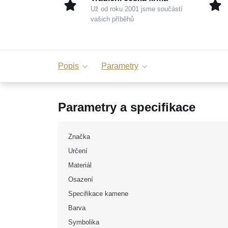
Už od roku 2001 jsme součástí
vašich příběhů
Popis
Parametry
Parametry a specifikace
Značka
Určení
Materiál
Osazení
Specifikace kamene
Barva
Symbolika