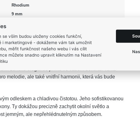
Rhodium
9 mm
23 mm
ies
0,85 g
Sou
m se vším budou uloženy cookies funkční,
ké i marketingové - dokážeme vám tak umožnit
bu, měřit funkčnost našeho webu i vás cílit
Nas
nce můžete snadno upravit kliknutím na Nastavení
tiku
onii ženské elegance přímo ve vašem dekoltu. Tento
o melodie, ale také vnitřní harmonii, která vás bude
ovým odleskem a chladivou čistotou. Jeho sofistikovanou
kony. Ty dokážou precizně zachytit okolní světlo a
ornost jemným, ale nepřehlédnutelným způsobem.