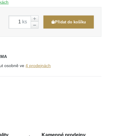
čkách
ks
Přidat do košíku
RMA
out osobně ve
4 prodejnách
lity
Kamenné prodejny