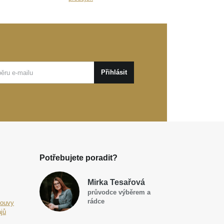
Přihlásit
Potřebujete poradit?
Mirka Tesařová
průvodce výběrem a
rádce
louvy
jů