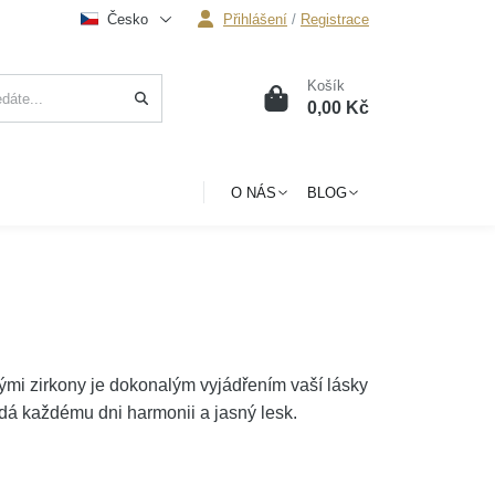
Česko
Přihlášení
/
Registrace
Košík
0
0,00 Kč
O NÁS
BLOG
vými zirkony je dokonalým vyjádřením vaší lásky
odá každému dni harmonii a jasný lesk.