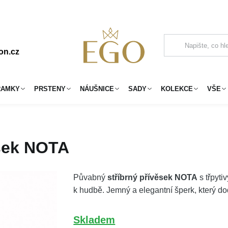
on.cz
RAMKY
PRSTENY
NÁUŠNICE
SADY
KOLEKCE
VŠE
ěsek NOTA
Půvabný
stříbrný přívěsek NOTA
s třpyti
k hudbě. Jemný a elegantní šperk, který d
Skladem