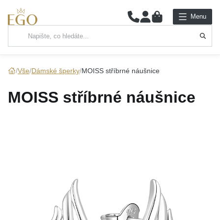
0
Menu
Hlavní kategorie
NÁHRDELNÍKY
Vše
Dámské šperky
MOISS stříbrné náušnice
PŘÍVĚSKY
MOISS stříbrné náušnice
ŘETÍZKY
NÁRAMKY
PRSTENY
NÁUŠNICE
SADY