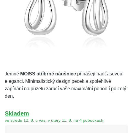
KOLEKCE
VŠE
O NÁS
BLOG
Vyberte region
Česko
Slovensko
Jemné
MOISS stříbrné náušnice
přinášejí nadčasovou
eleganci. Minimalistický design pecek a spolehlivé
zapínání na puzetu zaručí vaše maximální pohodlí po celý
den.
Skladem
ve středu 12. 8. u vás, v úterý 11. 8. na 4 pobočkách