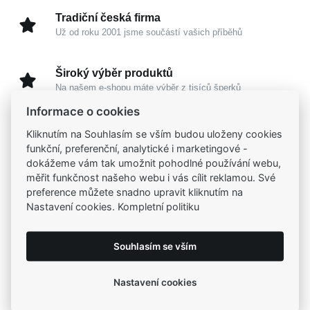
Tradiční česká firma
Už od roku 2001 jsme součástí vašich příběhů
Široký výběr produktů
Na našem e-shopu máte výběr z tisíců šperků
Informace o cookies
Garance vysoké kvality
Kliknutím na Souhlasím se vším budou uloženy cookies
Certifikáty původu a kvality k vybraným šperkům
funkční, preferenční, analytické i marketingové -
dokážeme vám tak umožnit pohodlné používání webu,
měřit funkčnost našeho webu i vás cílit reklamou. Své
Kamenné prodejny
preference můžete snadno upravit kliknutím na
Zastavte se do jedné z našich
4 prodejen
Nastavení cookies. Kompletní politiku
Souhlasím se vším
Parametry
Nastavení cookies
Popis
Parametry a specifikace