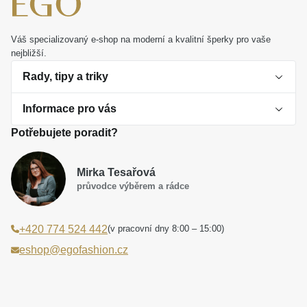
Váš specializovaný e-shop na moderní a kvalitní šperky pro vaše
nejbližší.
Rady, tipy a triky
Informace pro vás
O perlách
Potřebujete poradit?
Jak vybrat perlový šperk
Doprava a platba Česká republika
Dárková inspirace
Mirka Tesařová
Obchodní podmínky
průvodce výběrem a rádce
Smaltované a korálkové šperky jako trend
Reklamační řád
(v pracovní dny 8:00 – 15:00)
+420 774 524 442
Laboratorní diamanty jsou budoucnost
Poučení o právu na odstoupení od smlouvy
eshop@egofashion.cz
Jak správně pečovat o šperky
Souhlas se zpracováním osobních údajů
Cookies a podmínky používání