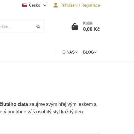
Česko
Přihlášení
/
Registrace
Košík
0
0,00 Kč
O NÁS
BLOG
žlutého zlata
zaujme svým hřejivým leskem a
rý podtrhne váš osobitý styl každý den.