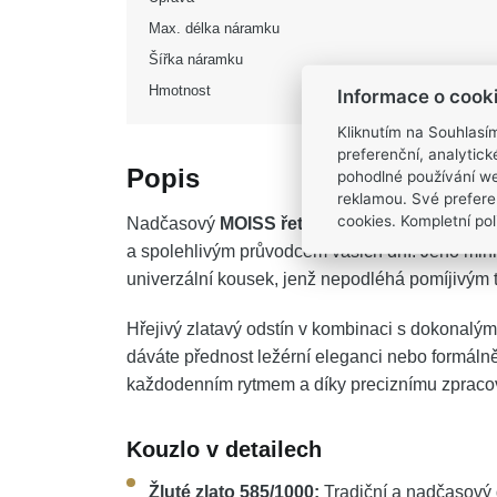
Max. délka náramku
Šířka náramku
Hmotnost
Informace o cook
Kliknutím na Souhlasí
preferenční, analytic
Popis
pohodlné používání we
reklamou. Své prefere
cookies. Kompletní poli
Nadčasový
MOISS řetízkový náramek ze žlut
a spolehlivým průvodcem vašich dní. Jeho minim
univerzální kousek, jenž nepodléhá pomíjivým 
Hřejivý zlatavý odstín v kombinaci s dokonalým
dáváte přednost ležérní eleganci nebo formálně
každodenním rytmem a díky preciznímu zpracov
Kouzlo v detailech
Žluté zlato 585/1000:
Tradiční a nadčasový 