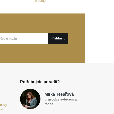
prodejen
Přihlásit
Potřebujete poradit?
Mirka Tesařová
průvodce výběrem a
rádce
louvy
jů