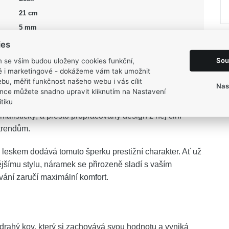
21 cm
5 mm
3,2 g
ies
Sou
m se vším budou uloženy cookies funkční,
ké i marketingové - dokážeme vám tak umožnit
bu, měřit funkčnost našeho webu i vás cílit
Nas
nce můžete snadno upravit kliknutím na Nastavení
tiku
ého zlata
se stane elegantním vyjádřením vaší osobnosti
alistický, a přesto propracovaný design z něj činí
trendům.
 leskem dodává tomuto šperku prestižní charakter. Ať už
jšímu stylu, náramek se přirozeně sladí s vaším
ání zaručí maximální komfort.
drahý kov, který si zachovává svou hodnotu a vyniká