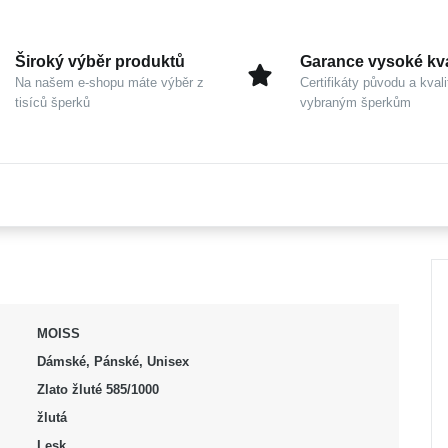
Široký výběr produktů
Garance vysoké kva
Na našem e-shopu máte výběr z
Certifikáty původu a kvali
tisíců šperků
vybraným šperkům
MOISS
Dámské, Pánské, Unisex
Zlato žluté 585/1000
žlutá
Lesk