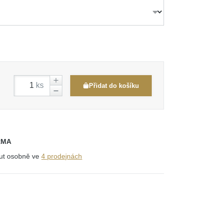
ks
Přidat do košíku
RMA
out osobně ve
4 prodejnách