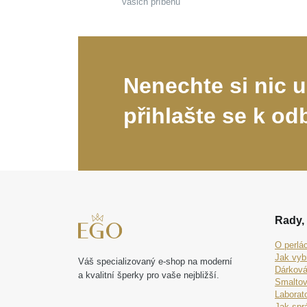
vašich příběhů
Nenechte si nic u
přihlašte se k od
Rady, 
O perlá
Jak vyb
Váš specializovaný e-shop na moderní
Dárková
a kvalitní šperky pro vaše nejbližší.
Smaltov
Laborat
Jak spr