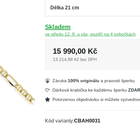
Skladem
ve středu 12. 8. u vás, pozítří na 4 pobočkách
15 990,00 Kč
13 214,88 Kč
bez DPH
Záruka
100% originálu
a pravosti šperku
Dárková krabička ke každému šperku
ZDA
Potvrzenou objednávku si můžete vyzvedn
Kód varianty
CBAH0031