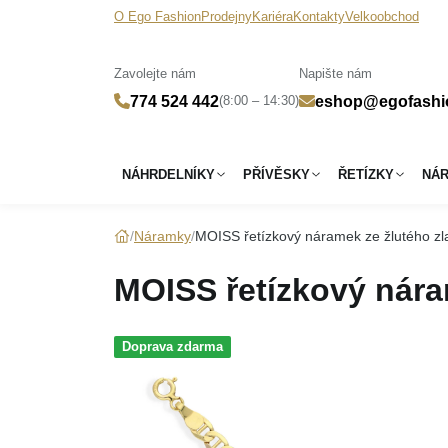
O Ego Fashion
Prodejny
Kariéra
Kontakty
Velkoobchod
Zavolejte nám
Napište nám
(8:00 – 14:30)
774 524 442
eshop@egofashi
NÁHRDELNÍKY
PŘÍVĚSKY
ŘETÍZKY
NÁ
Náramky
MOISS řetízkový náramek ze žlutého zl
MOISS řetízkový nára
Doprava zdarma