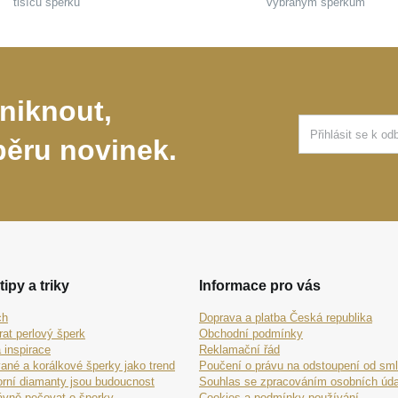
tisíců šperků
vybraným šperkům
niknout,
běru novinek.
tipy a triky
Informace pro vás
ch
Doprava a platba Česká republika
rat perlový šperk
Obchodní podmínky
 inspirace
Reklamační řád
ané a korálkové šperky jako trend
Poučení o právu na odstoupení od sm
orní diamanty jsou budoucnost
Souhlas se zpracováním osobních úda
ávně pečovat o šperky
Cookies a podmínky používání