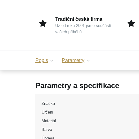
Tradiční česká firma
Už od roku 2001 jsme součástí
vašich příběhů
Popis
Parametry
Parametry a specifikace
Značka
Určení
Materiál
Barva
Úprava