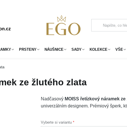
on.cz
RAMKY
PRSTENY
NÁUŠNICE
SADY
KOLEKCE
VŠE
ata
mek ze žlutého zlata
Nadčasový
MOISS řetízkový náramek ze 
univerzálním designem. Prémiový šperk, kte
Vyberte si variantu