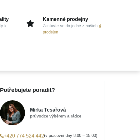
lity
Kamenné prodejny
ty k
Zastavte se do jedné z našich
4
prodejen
Potřebujete poradit?
Mirka Tesařová
průvodce výběrem a rádce
(v pracovní dny 8:00 – 15:00)
+420 774 524 442