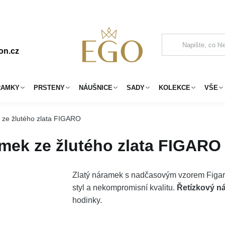
on.cz
RAMKY
PRSTENY
NÁUŠNICE
SADY
KOLEKCE
VŠE
 ze žlutého zlata FIGARO
mek ze žlutého zlata FIGARO
Zlatý náramek s nadčasovým vzorem Figar
styl a nekompromisní kvalitu.
Řetízkový n
hodinky.