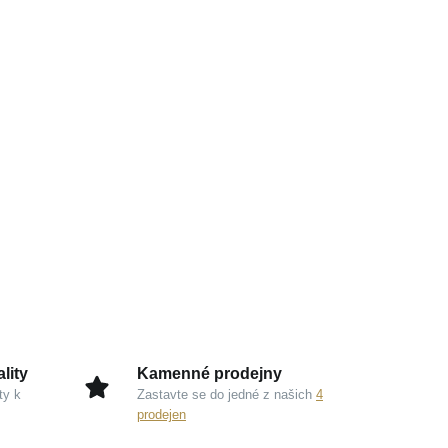
lity
Kamenné prodejny
ty k
Zastavte se do jedné z našich
4
prodejen