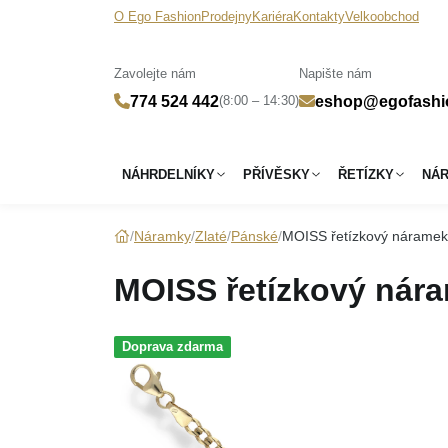
O Ego Fashion
Prodejny
Kariéra
Kontakty
Velkoobchod
Zavolejte nám
Napište nám
(8:00 – 14:30)
774 524 442
eshop@egofashi
NÁHRDELNÍKY
PŘÍVĚSKY
ŘETÍZKY
NÁ
Náramky
Zlaté
Pánské
MOISS řetízkový náramek
MOISS řetízkový nára
Doprava zdarma