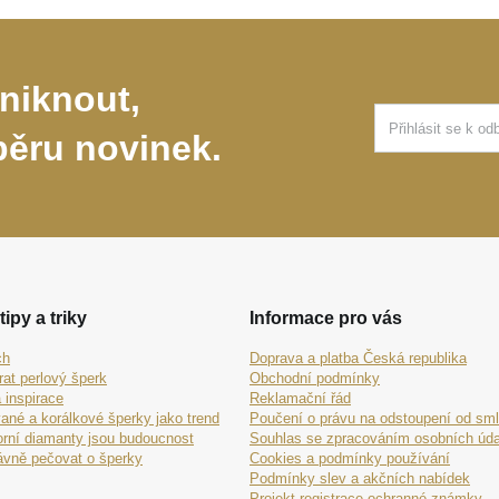
niknout,
běru novinek.
tipy a triky
Informace pro vás
ch
Doprava a platba Česká republika
rat perlový šperk
Obchodní podmínky
 inspirace
Reklamační řád
ané a korálkové šperky jako trend
Poučení o právu na odstoupení od sm
orní diamanty jsou budoucnost
Souhlas se zpracováním osobních úda
ávně pečovat o šperky
Cookies a podmínky používání
Podmínky slev a akčních nabídek
Projekt registrace ochranné známky