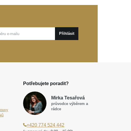
Přihlásit
Potřebujete poradit?
Mirka Tesařová
průvodce výběrem a
rádce
louvy
jů
+420 774 524 442