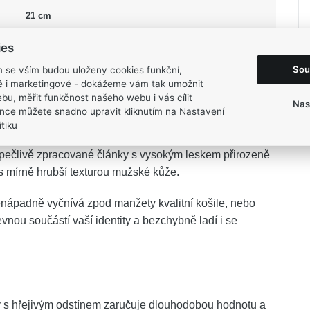
21 cm
4 mm
ies
2,85 g
Sou
m se vším budou uloženy cookies funkční,
ké i marketingové - dokážeme vám tak umožnit
bu, měřit funkčnost našeho webu i vás cílit
Nas
nce můžete snadno upravit kliknutím na Nastavení
tiku
 zlata FIGARO
představuje dokonalou rovnováhu mezi
pečlivě zpracované články s vysokým leskem přirozeně
 s mírně hrubší texturou mužské kůže.
nápadně vyčnívá zpod manžety kvalitní košile, nebo
vnou součástí vaší identity a bezchybně ladí i se
ov s hřejivým odstínem zaručuje dlouhodobou hodnotu a