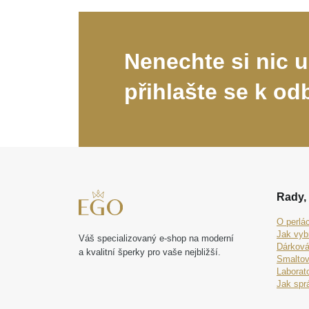
Nenechte si nic u
přihlašte se k od
Rady, 
O perlá
Jak vyb
Váš specializovaný e-shop na moderní
Dárková
a kvalitní šperky pro vaše nejbližší.
Smaltov
Laborat
Jak spr