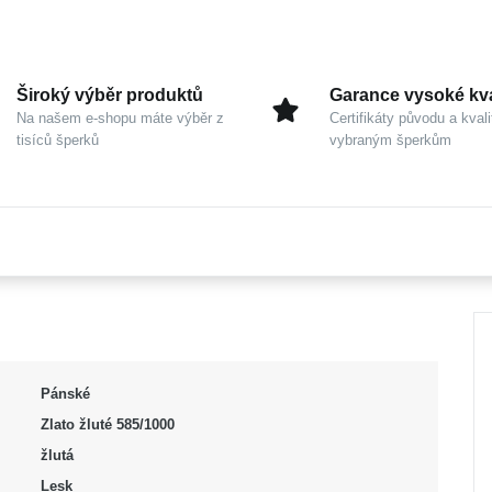
Široký výběr produktů
Garance vysoké kva
Na našem e-shopu máte výběr z
Certifikáty původu a kvali
tisíců šperků
vybraným šperkům
Pánské
Zlato žluté 585/1000
žlutá
Lesk