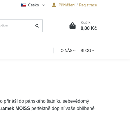
Česko
Přihlášení
/
Registrace
Košík
0
0,00 Kč
O NÁS
BLOG
o přináší do pánského šatníku sebevědomý
áramek MOISS
perfektně doplní vaše oblíbené