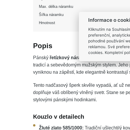
Max. délka náramku
Šířka náramku
Informace o cook
Hmotnost
Kliknutím na Souhlasí
preferenční, analytic
pohodlné používání we
Popis
reklamou. Své prefere
cookies. Kompletní poli
Pánský
řetízkový náramek MOISS ze žlutého
tradicí a sebevědomým mužským stylem. Jeho 
vyniknou na zápěstí, kde elegantně kontrastují
Tento nadčasový šperk skvěle vypadá, ať už ne
doplňuje váš oblíbený vlněný svetr. Stane se pe
stylovými pánskými hodinkami.
Kouzlo v detailech
Žluté zlato 585/1000:
Tradiční ušlechtilý k