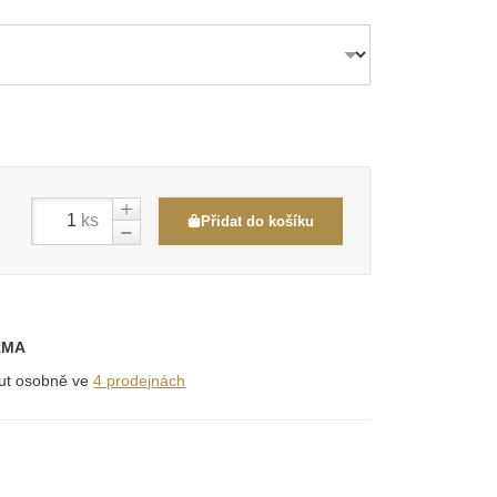
ks
Přidat do košíku
RMA
out osobně ve
4 prodejnách