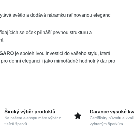
ytává světlo a dodává náramku rafinovanou eleganci
dajících se oček přináší pevnou strukturu a
ní.
FIGARO
je spolehlivou investicí do vašeho stylu, která
u pro denní eleganci i jako mimořádně hodnotný dar pro
Široký výběr produktů
Garance vysoké kva
Na našem e-shopu máte výběr z
Certifikáty původu a kvali
tisíců šperků
vybraným šperkům