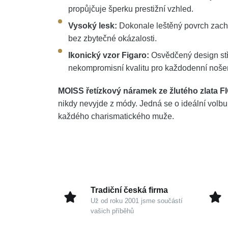
propůjčuje šperku prestižní vzhled.
Vysoký lesk:
Dokonale leštěný povrch zach
bez zbytečné okázalosti.
Ikonický vzor Figaro:
Osvědčený design stří
nekompromisní kvalitu pro každodenní noše
MOISS řetízkový náramek ze žlutého zlata 
nikdy nevyjde z módy. Jedná se o ideální volb
každého charismatického muže.
Tradiční česká firma
Už od roku 2001 jsme součástí
vašich příběhů