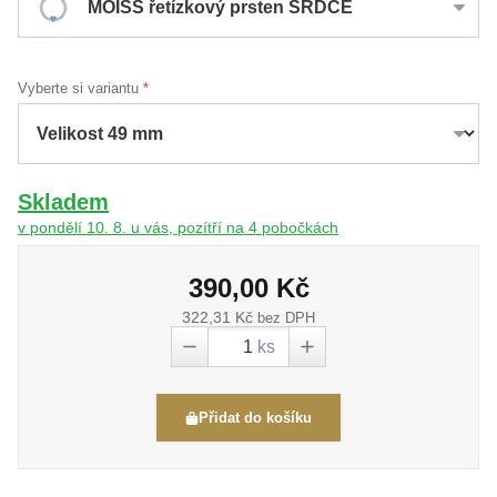
MOISS řetízkový prsten SRDCE
Vyberte si variantu
Skladem
v pondělí 10. 8. u vás, pozítří na 4 pobočkách
390,00 Kč
322,31 Kč
bez DPH
ks
Přidat do košíku