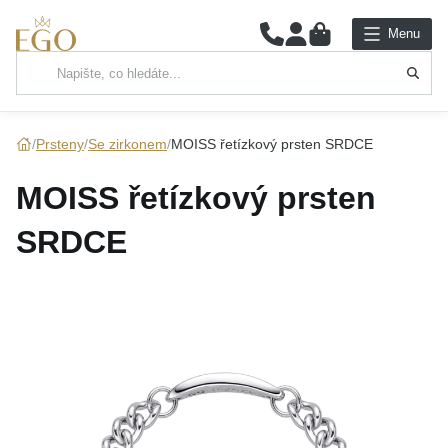
0
Menu
Hlavní kategorie
NÁHRDELNÍKY
Prsteny
Se zirkonem
MOISS řetízkový prsten SRDCE
PŘÍVĚSKY
MOISS řetízkový prsten
ŘETÍZKY
SRDCE
NÁRAMKY
PRSTENY
NÁUŠNICE
SADY