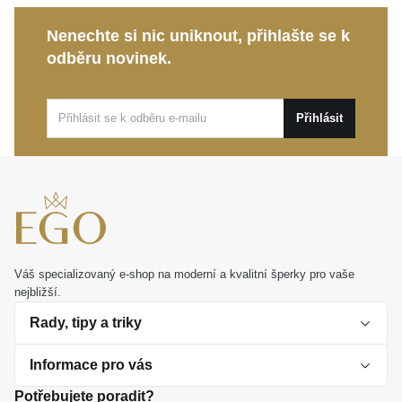
Symbolika srdce:
Elegantní vyjádření citového
Nenechte si nic uniknout, přihlašte se k
pouta, laskavosti k sobě samému i jemná
odběru novinek.
připomínka vlastních tužeb.
Tento kousek diskrétního luxusu od značky
MOISS
Přihlásit
dokonale podtrhne váš styl při denním nošení i
slavnostních chvílích. Představuje také ideální osobní
dárek, který s půvabem a grácií vyjádří nejkrásnější
emoce.
Váš specializovaný e-shop na moderní a kvalitní šperky pro vaše
nejbližší.
Rady, tipy a triky
Informace pro vás
O perlách
Potřebujete poradit?