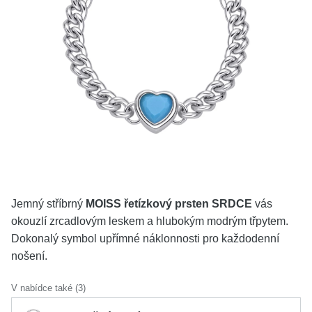
KOLEKCE
VŠE
O NÁS
BLOG
Vyberte region
Česko
Slovensko
Jemný stříbrný
MOISS řetízkový prsten SRDCE
vás
okouzlí zrcadlovým leskem a hlubokým modrým třpytem.
Dokonalý symbol upřímné náklonnosti pro každodenní
nošení.
V nabídce také (3)