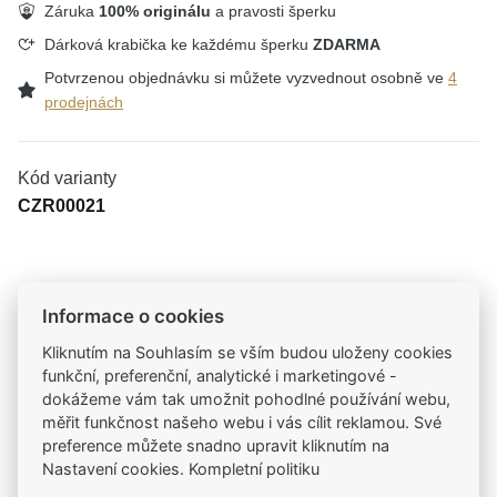
Záruka
100% originálu
a pravosti šperku
Dárková krabička ke každému šperku
ZDARMA
Potvrzenou objednávku si můžete vyzvednout osobně ve
4
prodejnách
Kód varianty
CZR00021
Tradiční česká firma
Informace o cookies
Už od roku 2001 jsme součástí vašich příběhů
Kliknutím na Souhlasím se vším budou uloženy cookies
funkční, preferenční, analytické i marketingové -
Široký výběr produktů
dokážeme vám tak umožnit pohodlné používání webu,
Na našem e-shopu máte výběr z tisíců šperků
měřit funkčnost našeho webu i vás cílit reklamou. Své
preference můžete snadno upravit kliknutím na
Nastavení cookies. Kompletní politiku
Garance vysoké kvality