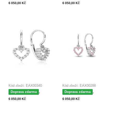
náušnice z bílého zlata
náušnice z bílého zlata
6 050,00 Kč
6 050,00 Kč
KRUH
SRDCE
Kód zboží: EAX00340
Kód zboží: EAX00288
MOISS dětské
MOISS dětské
Doprava zdarma
Doprava zdarma
náušnice z bílého zlata
náušnice z bílého zlata
6 050,00 Kč
6 050,00 Kč
SRDCE
SRDCE