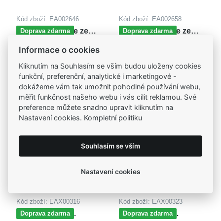
Kód zboží: EA002646
Kód zboží: EA002658
MOISS náušnice ze
MOISS náušnice ze
Doprava zdarma
Doprava zdarma
žlutého zlata
žlutého zlata
5 990,00 Kč
5 995,00 Kč
Informace o cookies
Kliknutím na Souhlasím se vším budou uloženy cookies
funkční, preferenční, analytické i marketingové -
dokážeme vám tak umožnit pohodlné používání webu,
měřit funkčnost našeho webu i vás cílit reklamou. Své
preference můžete snadno upravit kliknutím na
Nastavení cookies. Kompletní politiku
Souhlasím se vším
Nastavení cookies
Kód zboží: EAX00316
Kód zboží: EAX00323
MOISS dětské
MOISS dětské
Doprava zdarma
Doprava zdarma