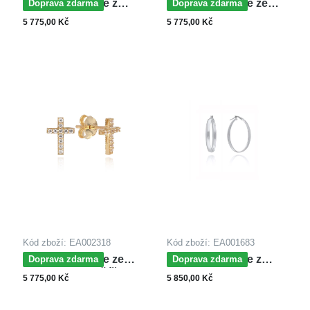
MOISS náušnice z
MOISS náušnice ze
Doprava zdarma
Doprava zdarma
bílého zlata SRDCE
žlutého zlata
5 775,00 Kč
5 775,00 Kč
Kód zboží: EA002318
Kód zboží: EA001683
MOISS náušnice ze
MOISS náušnice z
Doprava zdarma
Doprava zdarma
žlutého zlata KŘÍŽEK
bílého zlata
5 775,00 Kč
5 850,00 Kč