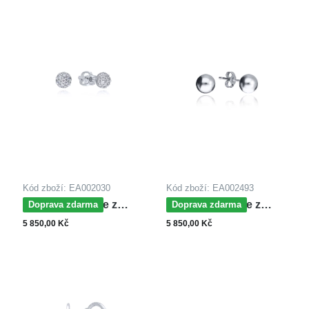
Kód zboží: EA002030
Kód zboží: EA002493
MOISS náušnice z
MOISS náušnice z
Doprava zdarma
Doprava zdarma
bílého zlata
bílého zlata
5 850,00 Kč
5 850,00 Kč