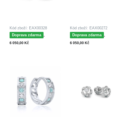
Kód zboží: EAX00328
Kód zboží: EAX00272
MOISS dětské
MOISS dětské
Doprava zdarma
Doprava zdarma
náušnice ze žlutého
náušnice ze žlutého
6 050,00 Kč
6 050,00 Kč
zlata SRDCE
zlata SRDCE