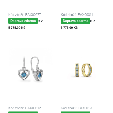
Kód zboží: EAX00277
Kód zboží: EAX00311
MOISS náušnice z
MOISS náušnice z
Doprava zdarma
Doprava zdarma
bílého zlata SRDCE
bílého zlata SRDCE
5 775,00 Kč
5 775,00 Kč
Kód zboží: EAX00312
Kód zboží: EAX00195