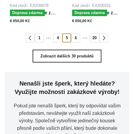
Kód zboží: EAX00078
Kód zboží: EAX00231
MOISS náušnice z
MOISS náušnice z
Doprava zdarma
Doprava zdarma
bílého zlata
bílého zlata
6 050,00 Kč
6 050,00 Kč
1
4
5
6
20
Zobrazit dalších 30 produktů
Nenašli jste šperk, který hledáte?
Využijte možnosti zakázkové výroby!
Pokud jste nenašli šperk, který by odpovídal vašim
představám, neváhejte využít naší zakázkové
výroby. Společně vytvoříme jedinečný kousek
přesně podle vašich přání, který bude dokonale