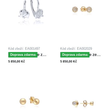
Kód zboží: EA001497
Kód zboží: EA002029
MOISS náušnice z
MOISS náušnice ze
Doprava zdarma
Doprava zdarma
bílého zlata SLON
žlutého zlata
5 850,00 Kč
5 850,00 Kč