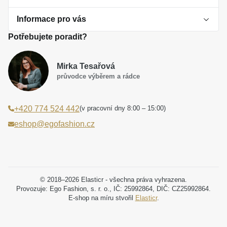
Informace pro vás
O perlách
Potřebujete poradit?
Jak vybrat perlový šperk
Doprava a platba Česká republika
Dárková inspirace
Mirka Tesařová
Obchodní podmínky
průvodce výběrem a rádce
Smaltované a korálkové šperky jako trend
Reklamační řád
(v pracovní dny 8:00 – 15:00)
+420 774 524 442
Laboratorní diamanty jsou budoucnost
Poučení o právu na odstoupení od smlouvy
eshop@egofashion.cz
Jak správně pečovat o šperky
Souhlas se zpracováním osobních údajů
Cookies a podmínky používání
Podmínky slev a akčních nabídek
© 2018–2026 Elasticr - všechna práva vyhrazena.
Provozuje: Ego Fashion, s. r. o., IČ: 25992864, DIČ: CZ25992864.
E-shop na míru stvořil
Elasticr
.
Projekt registrace ochranné známky