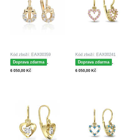
Kód zboží: EAX00359
Kód zboží: EAX00241
MOISS dětské
MOISS dětské
Doprava zdarma
Doprava zdarma
náušnice ze žlutého
náušnice ze žlutého
6 050,00 Kč
6 050,00 Kč
zlata MINNIE
zlata SRDCE