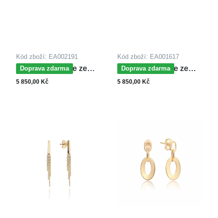
Kód zboží: EA002191
Kód zboží: EA001617
MOISS náušnice ze
MOISS náušnice ze
Doprava zdarma
Doprava zdarma
žlutého zlata
žlutého zlata GOLD
5 850,00 Kč
5 850,00 Kč