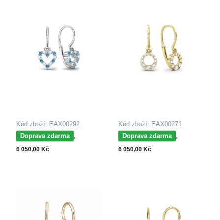
Kód zboží: EAX00292
Kód zboží: EAX00271
MOISS dětské
MOISS dětské
Doprava zdarma
Doprava zdarma
náušnice z bílého zlata
náušnice ze žlutého
6 050,00 Kč
6 050,00 Kč
SRDCE
zlata