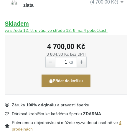
4 700,00 Kč
zlata
Skladem
ve středu 12. 8. u vás, ve středu 12. 8. na 4 pobočkách
4 700,00 Kč
3 884,30 Kč
bez DPH
ks
Přidat do košíku
Záruka
100% originálu
a pravosti šperku
Dárková krabička ke každému šperku
ZDARMA
Potvrzenou objednávku si můžete vyzvednout osobně ve
4
prodejnách