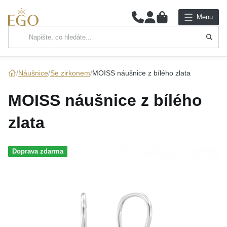
0
Menu
Hlavní kategorie
NÁHRDELNÍKY
Náušnice
Se zirkonem
MOISS náušnice z bílého zlata
PŘÍVĚSKY
MOISS náušnice z bílého
ŘETÍZKY
zlata
NÁRAMKY
Doprava zdarma
PRSTENY
NÁUŠNICE
SADY