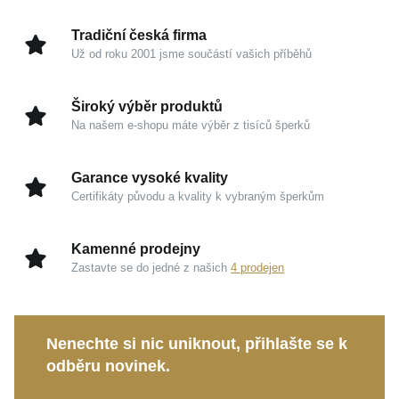
zachová si svůj nádherný stříbřitě bílý lesk po mnoho
Úprava
Lesk
let.
Tradiční česká firma
Hmotnost
1 g
Už od roku 2001 jsme součástí vašich příběhů
Kouzlo v detailech
Široký výběr produktů
Bílé zlato 585/1000:
Nadčasový drahý kov s
Na našem e-shopu máte výběr z tisíců šperků
lesklou povrchovou úpravou zaručuje prémiovou
kvalitu a dlouhověkost šperku.
Garance vysoké kvality
Zelené a bílé zirkony:
Precizně broušené kamínky
Certifikáty původu a kvality k vybraným šperkům
vynikají mimořádnou brilancí a vnášejí do šperku
svěžest.
Kamenné prodejny
Praktická brizura:
Tradiční zapínání nabízí
Zastavte se do jedné z našich
4 prodejen
maximální komfort při nošení a spolehlivě drží na
svém místě i při dětských hrách.
Visací design:
S jemnými rozměry (šířka 6 mm,
Nenechte si nic uniknout, přihlašte se k
výška 15 mm) působí náušnice něžně a přirozeně
odběru novinek.
reagují na každý pohyb.