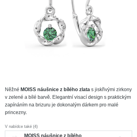
KOLEKCE
VŠE
O NÁS
BLOG
Vyberte region
Česko
Slovensko
Něžné
MOISS náušnice z bílého zlata
s jiskřivými zirkony
v zelené a bílé barvě. Elegantní visací design s praktickým
zapínáním na brizuru je dokonalým dárkem pro malé
princezny.
V nabídce také (4)
MOISS náušnice z bílého