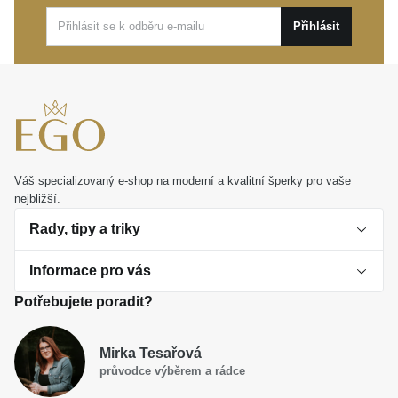
Tyto překrásné dětské
MOISS náušnice z bílého
Přihlásit
zlata
jsou ideálním dárkem k narozeninám, svátku či
jiné výjimečné události. Promění se v láskyplný
talisman, který vaši malou slečnu provede těmi
nejkrásnějšími životními kroky.
Váš specializovaný e-shop na moderní a kvalitní šperky pro vaše
nejbližší.
Rady, tipy a triky
Informace pro vás
O perlách
Potřebujete poradit?
Jak vybrat perlový šperk
Doprava a platba Česká republika
Dárková inspirace
Mirka Tesařová
Obchodní podmínky
průvodce výběrem a rádce
Smaltované a korálkové šperky jako trend
Reklamační řád