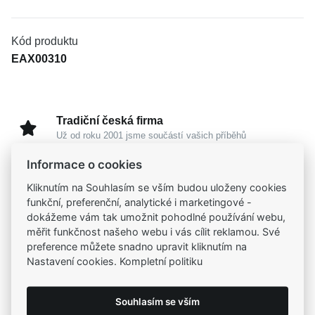
Kód produktu
EAX00310
Tradiční česká firma
Už od roku 2001 jsme součástí vašich příběhů
Informace o cookies
Široký výběr produktů
Kliknutím na Souhlasím se vším budou uloženy cookies
Na našem e-shopu máte výběr z tisíců šperků
funkční, preferenční, analytické i marketingové -
dokážeme vám tak umožnit pohodlné používání webu,
měřit funkčnost našeho webu i vás cílit reklamou. Své
Garance vysoké kvality
preference můžete snadno upravit kliknutím na
Certifikáty původu a kvality k vybraným šperkům
Nastavení cookies. Kompletní politiku
Kamenné prodejny
Souhlasím se vším
Zastavte se do jedné z našich
4 prodejen