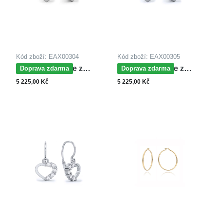
Kód zboží: EAX00304
Kód zboží: EAX00305
MOISS náušnice z
MOISS náušnice z
Doprava zdarma
Doprava zdarma
bílého zlata SRDCE
bílého zlata SRDCE
5 225,00 Kč
5 225,00 Kč