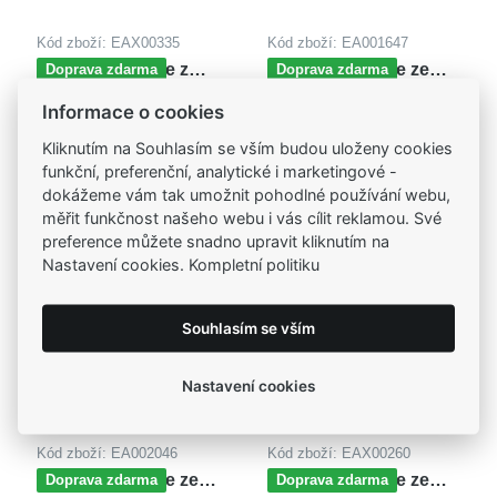
Kód zboží: EAX00335
Kód zboží: EA001647
MOISS náušnice z
MOISS náušnice ze
Doprava zdarma
Doprava zdarma
bílého zlata SRDCE
žlutého zlata
5 225,00 Kč
5 225,00 Kč
Informace o cookies
Kliknutím na Souhlasím se vším budou uloženy cookies
funkční, preferenční, analytické i marketingové -
dokážeme vám tak umožnit pohodlné používání webu,
měřit funkčnost našeho webu i vás cílit reklamou. Své
preference můžete snadno upravit kliknutím na
Nastavení cookies. Kompletní politiku
Souhlasím se vším
Nastavení cookies
Kód zboží: EA002046
Kód zboží: EAX00260
MOISS náušnice ze
MOISS náušnice ze
Doprava zdarma
Doprava zdarma