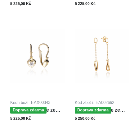
žlutého zlata
žlutého zlata
5 225,00 Kč
5 225,00 Kč
Kód zboží: EAX00343
Kód zboží: EA002662
MOISS náušnice ze
MOISS náušnice ze
Doprava zdarma
Doprava zdarma
žlutého zlata SRDCE
žlutého zlata
5 225,00 Kč
5 250,00 Kč