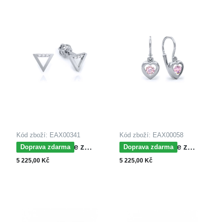
Kód zboží: EAX00341
Kód zboží: EAX00058
MOISS náušnice z
MOISS náušnice z
Doprava zdarma
Doprava zdarma
bílého zlata
bílého zlata SRDCE
5 225,00 Kč
5 225,00 Kč