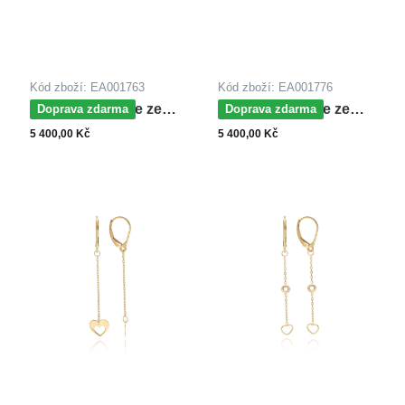
Kód zboží: EA001763
Kód zboží: EA001776
MOISS náušnice ze
MOISS náušnice ze
Doprava zdarma
Doprava zdarma
žlutého zlata
žlutého zlata
5 400,00 Kč
5 400,00 Kč