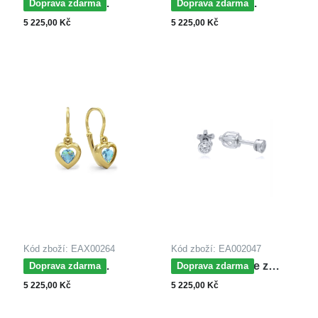
MOISS dětské
MOISS dětské
Doprava zdarma
Doprava zdarma
náušnice ze žlutého
náušnice ze žlutého
5 225,00 Kč
5 225,00 Kč
zlata
zlata SRDCE
Kód zboží: EAX00264
Kód zboží: EA002047
MOISS dětské
MOISS náušnice z
Doprava zdarma
Doprava zdarma
náušnice ze žlutého
bílého zlata
5 225,00 Kč
5 225,00 Kč
zlata SRDCE