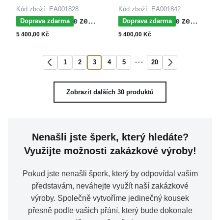
Kód zboží: EA001828
Kód zboží: EA001842
MOISS náušnice ze
MOISS náušnice ze
Doprava zdarma
Doprava zdarma
žlutého zlata SRDCE
žlutého zlata SRDCE
5 400,00 Kč
5 400,00 Kč
1
2
3
4
5
20
Zobrazit dalších 30 produktů
Nenašli jste šperk, který hledáte?
Využijte možnosti zakázkové výroby!
Pokud jste nenašli šperk, který by odpovídal vašim
představám, neváhejte využít naší zakázkové
výroby. Společně vytvoříme jedinečný kousek
přesně podle vašich přání, který bude dokonale