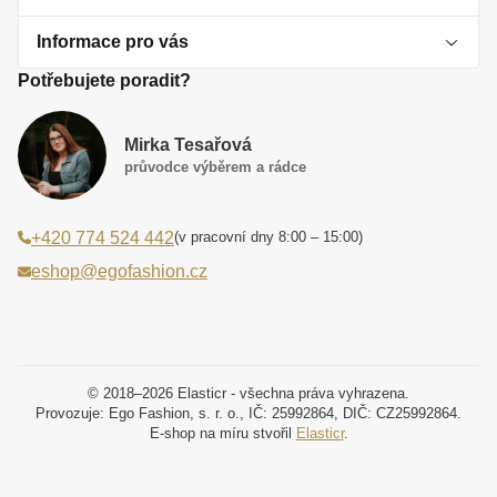
Informace pro vás
O perlách
Potřebujete poradit?
Jak vybrat perlový šperk
Doprava a platba Česká republika
Dárková inspirace
Mirka Tesařová
Obchodní podmínky
průvodce výběrem a rádce
Smaltované a korálkové šperky jako trend
Reklamační řád
(v pracovní dny 8:00 – 15:00)
+420 774 524 442
Laboratorní diamanty jsou budoucnost
Poučení o právu na odstoupení od smlouvy
eshop@egofashion.cz
Jak správně pečovat o šperky
Souhlas se zpracováním osobních údajů
Cookies a podmínky používání
Podmínky slev a akčních nabídek
© 2018–2026 Elasticr - všechna práva vyhrazena.
Provozuje: Ego Fashion, s. r. o., IČ: 25992864, DIČ: CZ25992864.
E-shop na míru stvořil
Elasticr
.
Projekt registrace ochranné známky