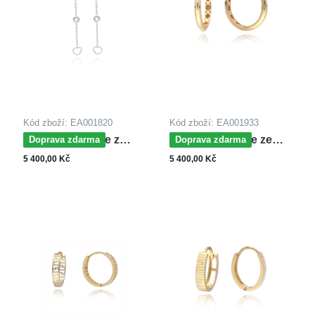
Kód zboží: EA001820
Kód zboží: EA001933
MOISS náušnice z
MOISS náušnice ze
Doprava zdarma
Doprava zdarma
bílého zlata SRDCE
žlutého zlata
5 400,00 Kč
5 400,00 Kč