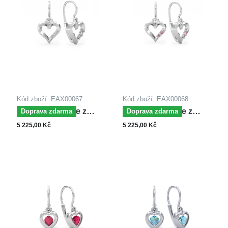
Kód zboží: EAX00067
Kód zboží: EAX00068
MOISS náušnice z
MOISS náušnice z
Doprava zdarma
Doprava zdarma
bílého zlata SRDCE
bílého zlata SRDCE
5 225,00 Kč
5 225,00 Kč