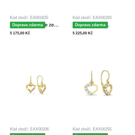
Kód zboží: EA001825
Kód zboží: EAX00293
MOISS náušnice ze
MOISS dětské
Doprava zdarma
Doprava zdarma
žlutého zlata SRDCE
náušnice z bílého zlata
5 175,00 Kč
5 225,00 Kč
SRDCE
Kód zboží: EAX00206
Kód zboží: EAX00255