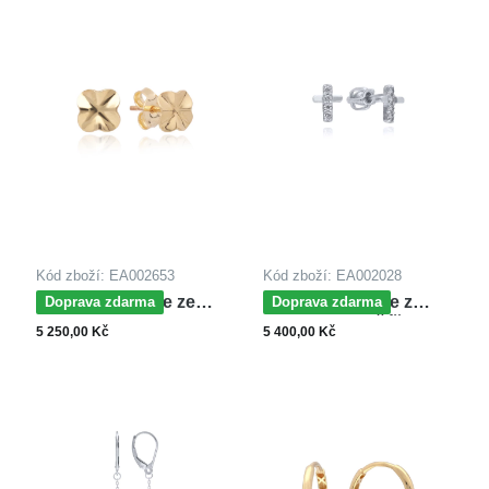
Kód zboží: EA002653
Kód zboží: EA002028
MOISS náušnice ze
MOISS náušnice z
Doprava zdarma
Doprava zdarma
žlutého zlata
bílého zlata KŘÍŽEK
5 250,00 Kč
5 400,00 Kč
ČTYŘLÍSTEK