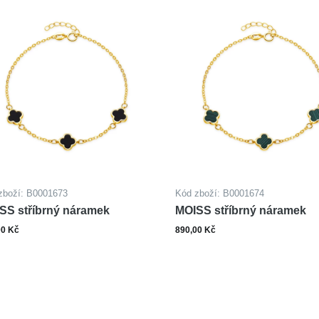
zboží: B0001673
Kód zboží: B0001674
SS stříbrný náramek
MOISS stříbrný náramek
00 Kč
890,00 Kč
ks
ks
Do košíku
Do ko