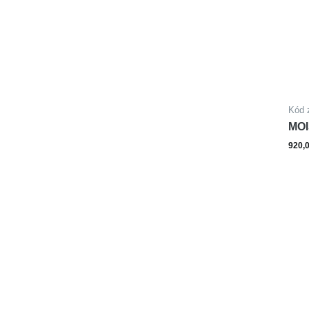
Kód 
MOI
AC
920,