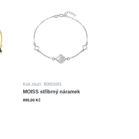
Kód zboží: B0001681
MOISS stříbrný náramek
890,00 Kč
ks
šíku
Do košíku