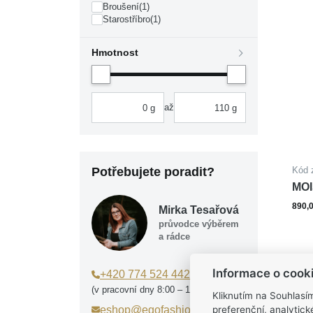
Broušení
(1)
Starostříbro
(1)
Hmotnost
až
Potřebujete poradit?
Kód 
MOI
890,
Mirka Tesařová
průvodce výběrem
a rádce
Informace o cook
+420 774 524 442
(v pracovní dny 8:00 – 15:00)
Kliknutím na Souhlasí
eshop@egofashion.cz
preferenční, analytic