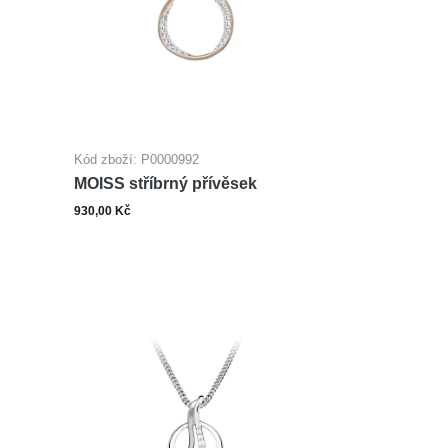
Kód zboží: P0000992
MOISS stříbrný přívěsek
930,00 Kč
ks
šíku
Do košíku