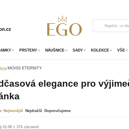
on.cz
RAMKY
PRSTENY
NÁUŠNICE
SADY
KOLEKCE
VŠE
ekce
MOISS ETERNITY
dčasová elegance pro výjim
ránka
e:
Nejlevnější
Nejdražší
Doporučujeme
ji 61-90 z 374 záznamů