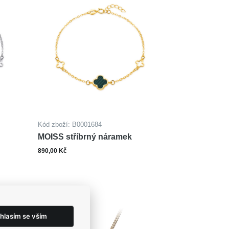
Kód zboží: B0001684
MOISS stříbrný náramek
890,00 Kč
ks
šíku
Do košíku
hlasím se vším