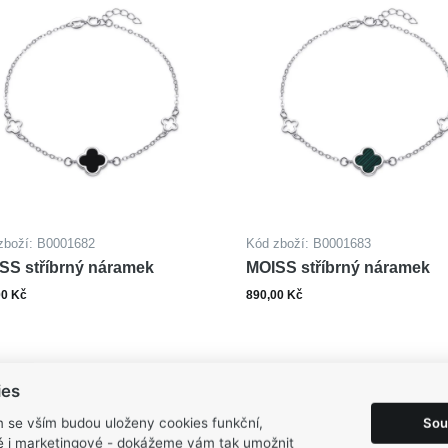
zboží: B0001682
Kód zboží: B0001683
SS stříbrný náramek
MOISS stříbrný náramek
00 Kč
890,00 Kč
ks
ks
Do košíku
Do ko
ies
Sou
m se vším budou uloženy cookies funkční,
ké i marketingové - dokážeme vám tak umožnit