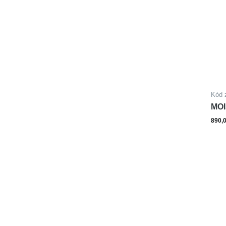
Kód 
MOI
890,