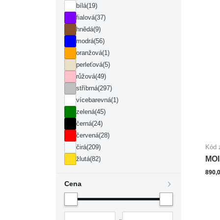
bílá
(19)
fialová
(37)
hnědá
(9)
modrá
(56)
oranžová
(1)
perleťová
(5)
růžová
(49)
stříbrná
(297)
vícebarevná
(1)
zelená
(45)
černá
(24)
červená
(28)
čirá
(209)
Kód 
MOI
žlutá
(82)
890,
Cena