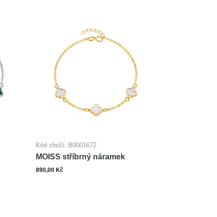
Kód zboží: B0001672
MOISS stříbrný náramek
890,00 Kč
ks
šíku
Do košíku