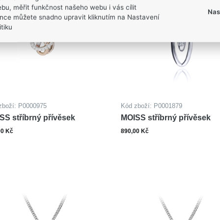
bu, měřit funkčnost našeho webu i vás cílit
Nas
nce můžete snadno upravit kliknutím na Nastavení
tiku
zboží: P0000975
Kód zboží: P0001879
SS stříbrný přívěsek
MOISS stříbrný přívěsek
00 Kč
890,00 Kč
ks
ks
Do košíku
Do ko