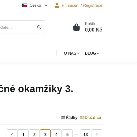
Česko
Přihlášení
/
Registrace
Košík
0
0,00 Kč
O NÁS
BLOG
ečné okamžiky
3.
Řádky
Dlaždice
1
2
3
4
5
13