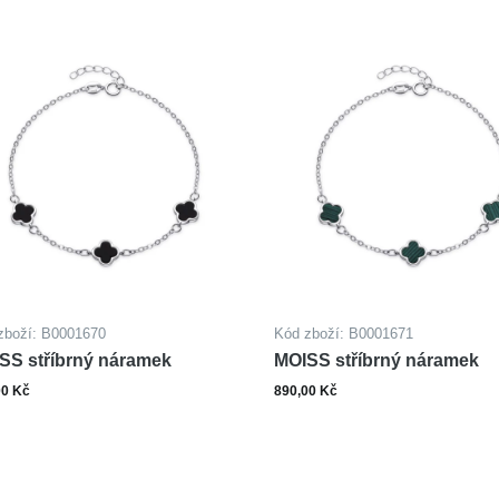
zboží: B0001670
Kód zboží: B0001671
SS stříbrný náramek
MOISS stříbrný náramek
00 Kč
890,00 Kč
ks
ks
Do košíku
Do ko