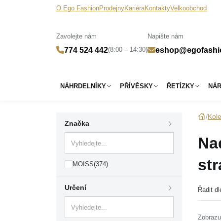
O Ego Fashion
Prodejny
Kariéra
Kontakty
Velkoobchod
Zavolejte nám
Napište nám
(8:00 – 14:30)
774 524 442
eshop@egofashi
NÁHRDELNÍKY
PŘÍVĚSKY
ŘETÍZKY
NÁ
Kol
Značka
Na
st
MOISS
(374)
Určení
Řadit dl
Zobrazu