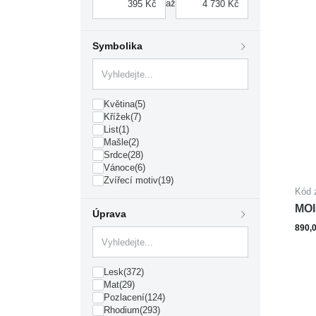
až
Symbolika
Květina
(5)
Křížek
(7)
List
(1)
Mašle
(2)
Srdce
(28)
Vánoce
(6)
Zvířecí motiv
(19)
Kód 
MOI
Úprava
890,
Lesk
(372)
Mat
(29)
Pozlacení
(124)
Rhodium
(293)