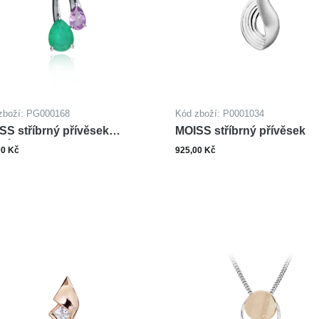
zboží: PG000168
Kód zboží: P0001034
SS stříbrný přívěsek
MOISS stříbrný přívěsek
HÁT, AMETYST
00 Kč
925,00 Kč
ks
ks
Do košíku
Do ko