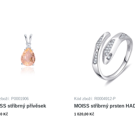
zboží: P0001906
Kód zboží: R0004912-P
SS stříbrný přívěsek
MOISS stříbrný prsten HA
00 Kč
1 020,00 Kč
ks
Do košíku
Zobrazit varianty