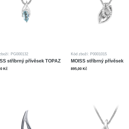
zboží: PG000132
Kód zboží: P0001015
SS stříbrný přívěsek TOPAZ
MOISS stříbrný přívěsek
00 Kč
895,00 Kč
ks
ks
Do košíku
Do ko