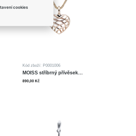
tavení cookies
Kód zboží: P0001006
MOISS stříbrný přívěsek
SRDCE ROSE
890,00 Kč
ks
šíku
Do košíku