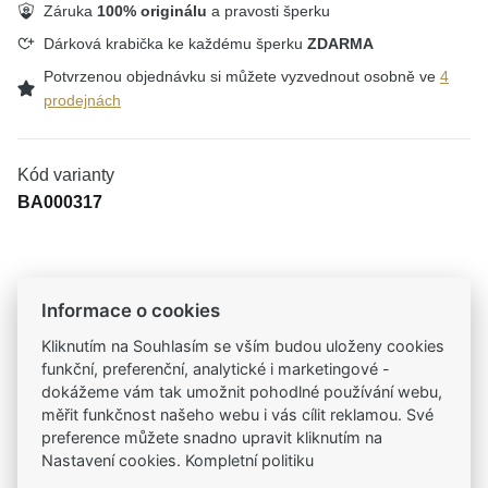
Záruka
100% originálu
a pravosti šperku
Dárková krabička ke každému šperku
ZDARMA
Potvrzenou objednávku si můžete vyzvednout osobně ve
4
prodejnách
Kód varianty
BA000317
Tradiční česká firma
Informace o cookies
Už od roku 2001 jsme součástí vašich příběhů
Kliknutím na Souhlasím se vším budou uloženy cookies
funkční, preferenční, analytické i marketingové -
Široký výběr produktů
dokážeme vám tak umožnit pohodlné používání webu,
Na našem e-shopu máte výběr z tisíců šperků
měřit funkčnost našeho webu i vás cílit reklamou. Své
preference můžete snadno upravit kliknutím na
Nastavení cookies. Kompletní politiku
Garance vysoké kvality