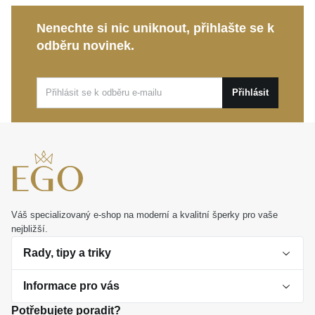
MOISS
se velmi snadno kombinuje s vašimi
dalšími oblíbenými doplňky.
Nenechte si nic uniknout, přihlašte se k
odběru novinek.
Tento výjimečný kousek je ideální volbou pro denní
nošení i slavnostní události, stejně jako dokonalý
osobní dárek od srdce. Bude s vámi s lehkostí sdílet
Přihlásit
vaše nejkrásnější životní okamžiky.
Váš specializovaný e-shop na moderní a kvalitní šperky pro vaše
nejbližší.
Rady, tipy a triky
Informace pro vás
O perlách
Potřebujete poradit?