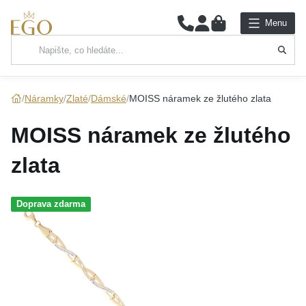
0
Menu
Hlavní kategorie
NÁHRDELNÍKY
Náramky
Zlaté
Dámské
MOISS náramek ze žlutého zlata
PŘÍVĚSKY
MOISS náramek ze žlutého
ŘETÍZKY
zlata
NÁRAMKY
Doprava zdarma
PRSTENY
NÁUŠNICE
SADY