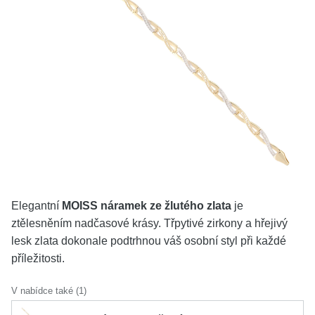
KOLEKCE
VŠE
O NÁS
BLOG
Vyberte region
Česko
Slovensko
Elegantní
MOISS náramek ze žlutého zlata
je
ztělesněním nadčasové krásy. Třpytivé zirkony a hřejivý
lesk zlata dokonale podtrhnou váš osobní styl při každé
příležitosti.
V nabídce také (1)