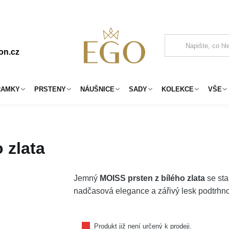
on.cz
RAMKY
PRSTENY
NÁUŠNICE
SADY
KOLEKCE
VŠE
 zlata
Jemný
MOISS prsten z bílého zlata
se sta
nadčasová elegance a zářivý lesk podtrhno
Produkt již není určený k prodeji.