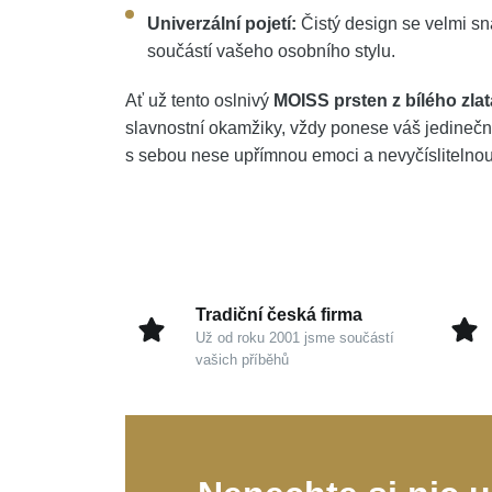
Univerzální pojetí:
Čistý design se velmi sn
součástí vašeho osobního stylu.
Ať už tento oslnivý
MOISS prsten z bílého zlat
slavnostní okamžiky, vždy ponese váš jedinečný
s sebou nese upřímnou emoci a nevyčíslitelno
Tradiční česká firma
Už od roku 2001 jsme součástí
vašich příběhů