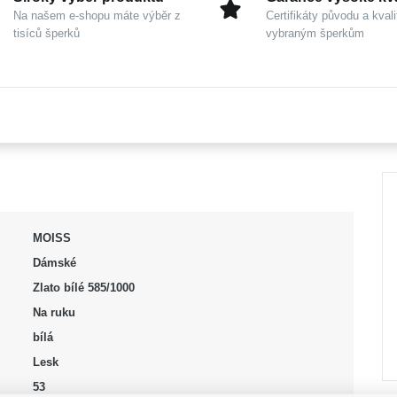
Na našem e-shopu máte výběr z
Certifikáty původu a kvali
tisíců šperků
vybraným šperkům
MOISS
Dámské
Zlato bílé 585/1000
Na ruku
bílá
Lesk
53