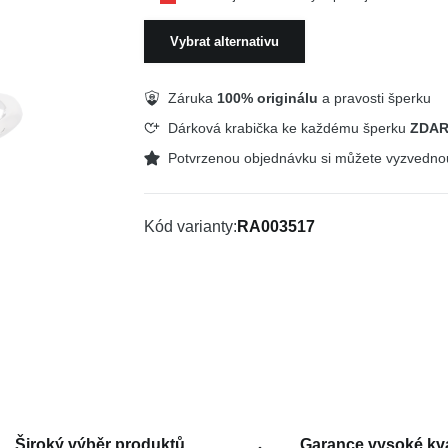
Vybrat alternativu
Záruka
100% originálu
a pravosti šperku
Dárková krabička ke každému šperku
ZDA
Potvrzenou objednávku si můžete vyzvedn
Kód varianty
RA003517
Široký výběr produktů
Garance vysoké kva