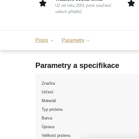
Už od roku 2001 jsme součástí
vašich příběhů
Popis
Parametry
Parametry a specifikace
Značka
Určení
Materiál
Typ prstenu
Barva
Úprava
Velikost prstenu