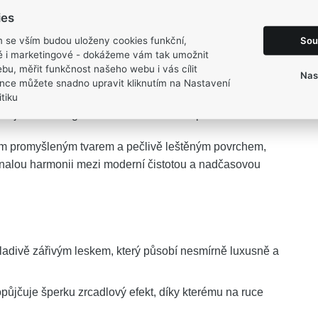
2,55 g
ies
Sou
m se vším budou uloženy cookies funkční,
ké i marketingové - dokážeme vám tak umožnit
bu, měřit funkčnost našeho webu i vás cílit
Nas
nce můžete snadno upravit kliknutím na Nastavení
ývá čistou esenci ženskosti a sofistikované krásy. Jeho
tiku
odají každému gestu lehkost i nevšední půvab.
m promyšleným tvarem a pečlivě leštěným povrchem,
onalou harmonii mezi moderní čistotou a nadčasovou
hladivě zářivým leskem, který působí nesmírně luxusně a
půjčuje šperku zrcadlový efekt, díky kterému na ruce