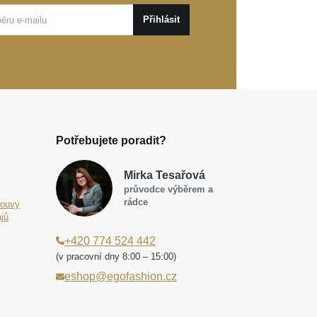
Přihlásit
Potřebujete poradit?
Mirka Tesařová
průvodce výběrem a
rádce
louvy
jů
+420 774 524 442
(v pracovní dny 8:00 – 15:00)
eshop@egofashion.cz