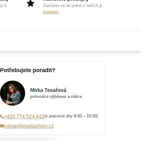
ty k
Zastavte se do jedné z našich
4
prodejen
Potřebujete poradit?
Mirka Tesařová
průvodce výběrem a rádce
(v pracovní dny 8:00 – 15:00)
+420 774 524 442
eshop@egofashion.cz