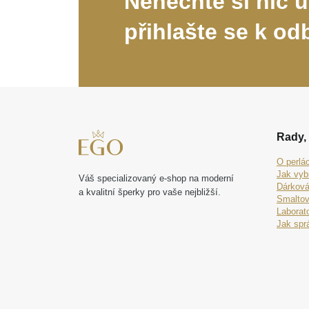
Nenechte si nic u
přihlašte se k od
Rady, 
O perlá
Jak vyb
Váš specializovaný e-shop na moderní
Dárková
a kvalitní šperky pro vaše nejbližší.
Smaltov
Laborat
Jak spr