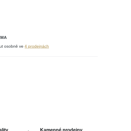
RMA
out osobně ve
4 prodejnách
lity
Kamenné prodejny