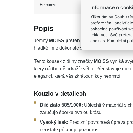
Hmotnost
Informace o cook
Kliknutím na Souhlasí
preferenční, analytic
Popis
pohodlné používání we
reklamou. Své prefere
Jemný
MOISS prsten z bílého zlata
v sobě ukr
cookies. Kompletní poli
hladké linie dokonale splynou s vaší rukou a d
Tento kousek z dílny značky
MOISS
vyniká svý
který nádherně odráží světlo. Představuje dok
elegancí, která vás zkrátka nikdy neomrzí.
Kouzlo v detailech
Bílé zlato 585/1000:
Ušlechtilý materiál s c
zaručuje šperku trvalou krásu.
Vysoký lesk:
Precizní povrchová úprava pro
neustále přitahuje pozornost.