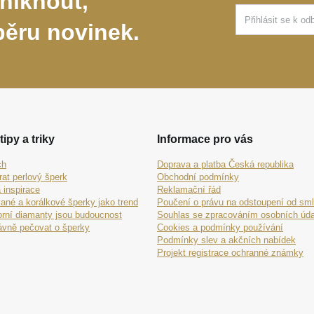
niknout,
běru novinek.
tipy a triky
Informace pro vás
ch
Doprava a platba Česká republika
rat perlový šperk
Obchodní podmínky
 inspirace
Reklamační řád
ané a korálkové šperky jako trend
Poučení o právu na odstoupení od sm
orní diamanty jsou budoucnost
Souhlas se zpracováním osobních úda
ávně pečovat o šperky
Cookies a podmínky používání
Podmínky slev a akčních nabídek
Projekt registrace ochranné známky