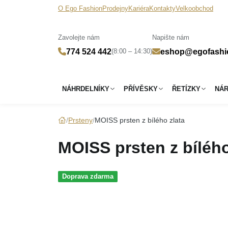
O Ego Fashion
Prodejny
Kariéra
Kontakty
Velkoobchod
Zavolejte nám
Napište nám
(8:00 – 14:30)
774 524 442
eshop@egofashi
NÁHRDELNÍKY
PŘÍVĚSKY
ŘETÍZKY
NÁ
Prsteny
MOISS prsten z bílého zlata
MOISS prsten z bílého
Doprava zdarma