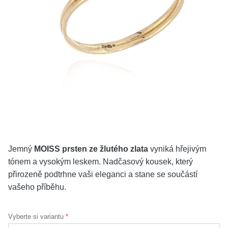
KOLEKCE
VŠE
O NÁS
BLOG
Vyberte region
Česko
Slovensko
Jemný
MOISS prsten ze žlutého zlata
vyniká hřejivým
tónem a vysokým leskem. Nadčasový kousek, který
přirozeně podtrhne vaši eleganci a stane se součástí
vašeho příběhu.
Vyberte si variantu