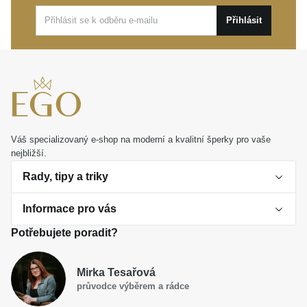
každodenní nošení i výjimečné události, ale zazáří
také jako osobní dárek, který upřímně potěší. Nechte
Přihlásit
ho s radostí vyprávět váš vlastní životní příběh.
Váš specializovaný e-shop na moderní a kvalitní šperky pro vaše
nejbližší.
Rady, tipy a triky
Informace pro vás
O perlách
Potřebujete poradit?
Jak vybrat perlový šperk
Doprava a platba Česká republika
Dárková inspirace
Mirka Tesařová
Obchodní podmínky
průvodce výběrem a rádce
Smaltované a korálkové šperky jako trend
Reklamační řád