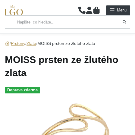
0
Menu
Hlavní kategorie
NÁHRDELNÍKY
Prsteny
Zlaté
MOISS prsten ze žlutého zlata
PŘÍVĚSKY
MOISS prsten ze žlutého
ŘETÍZKY
zlata
NÁRAMKY
Doprava zdarma
PRSTENY
NÁUŠNICE
SADY