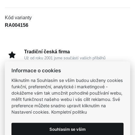
Kód varianty
RA004156
Tradiční česká firma
Už od roku 2001 jsme součástí vašich příběhů
Informace o cookies
Široký výběr produktů
Kliknutím na Souhlasím se vším budou uloženy cookies
Na našem e-shopu máte výběr z tisíců šperků
funkční, preferenční, analytické i marketingové -
dokážeme vám tak umožnit pohodlné používání webu,
měřit funkčnost našeho webu i vás cílit reklamou. Své
Garance vysoké kvality
preference můžete snadno upravit kliknutím na
Certifikáty původu a kvality k vybraným šperkům
Nastavení cookies. Kompletní politiku
Kamenné prodejny
Souhlasím se vším
Zastavte se do jedné z našich
4 prodejen