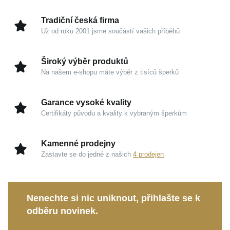
Kouzlo v detailech
Tradiční česká firma
Už od roku 2001 jsme součástí vašich příběhů
Žluté zlato 585/1000:
Prestižní materiál s hřejivým
odstínem, který nikdy nevychází z módy a zaručuje
Široký výběr produktů
trvalou estetickou i materiální hodnotu.
Na našem e-shopu máte výběr z tisíců šperků
Vysoký lesk:
Precizně leštěná úprava dodává
šperku luxusní charakter a krásně odráží denní i
Garance vysoké kvality
večerní světlo.
Certifikáty původu a kvality k vybraným šperkům
Nadčasovost značky MOISS:
Univerzální a čistý
design vám umožní prsten snadno sladit s vašimi
Kamenné prodejny
dalšími oblíbenými doplňky.
Zastavte se do jedné z našich
4 prodejen
Pocit výjimečnosti:
Promyšlené tvarování a
hladké zpracování zajišťují absolutní komfort při
celodenním nošení.
Nenechte si nic uniknout, přihlašte se k
odběru novinek.
Tento elegantní prsten představuje ideální volbu pro