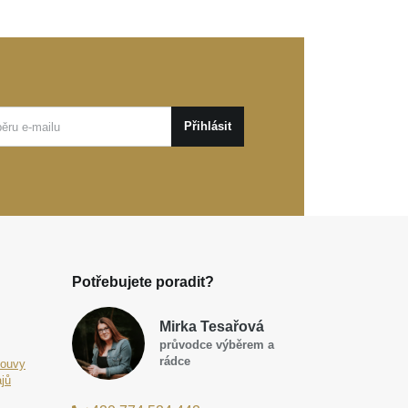
Přihlásit
Potřebujete poradit?
Mirka Tesařová
průvodce výběrem a
rádce
louvy
jů