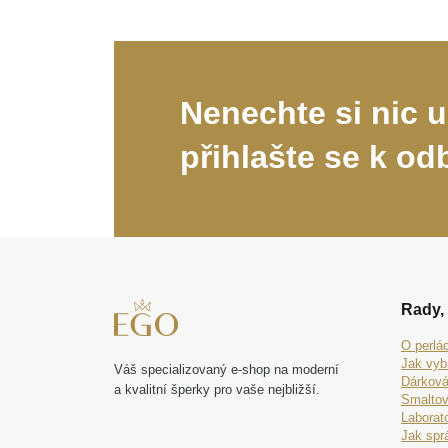
Nenechte si nic u
přihlašte se k od
Rady, 
O perlá
Jak vyb
Váš specializovaný e-shop na moderní
Dárková
a kvalitní šperky pro vaše nejbližší.
Smaltov
Laborat
Jak spr