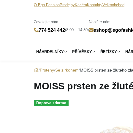
O Ego Fashion
Prodejny
Kariéra
Kontakty
Velkoobchod
Zavolejte nám
Napište nám
(8:00 – 14:30)
774 524 442
eshop@egofashi
NÁHRDELNÍKY
PŘÍVĚSKY
ŘETÍZKY
NÁ
Prsteny
Se zirkonem
MOISS prsten ze žlutého zla
MOISS prsten ze žluté
Doprava zdarma