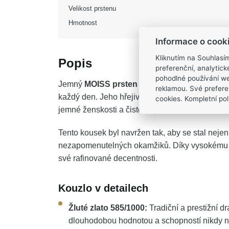
Velikost prstenu
Hmotnost
Informace o cook
Kliknutím na Souhlasí
Popis
preferenční, analytic
pohodlné používání we
Jemný
MOISS prsten ze žlutého zlata
ztělesňu
reklamou. Své prefere
každý den. Jeho hřejivý zlatavý odstín v dokona
cookies. Kompletní poli
jemné ženskosti a čistého půvabu.
Tento kousek byl navržen tak, aby se stal neje
nezapomenutelných okamžiků. Díky vysokému les
své rafinované decentnosti.
Kouzlo v detailech
Žluté zlato 585/1000:
Tradiční a prestižní d
dlouhodobou hodnotou a schopností nikdy ne