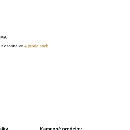
RMA
out osobně ve
4 prodejnách
lity
Kamenné prodejny