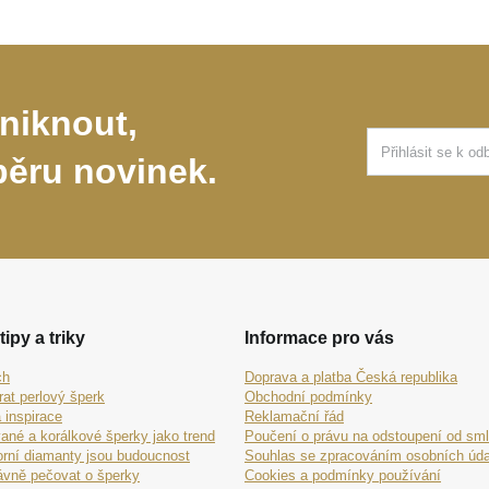
niknout,
běru novinek.
tipy a triky
Informace pro vás
ch
Doprava a platba Česká republika
rat perlový šperk
Obchodní podmínky
 inspirace
Reklamační řád
ané a korálkové šperky jako trend
Poučení o právu na odstoupení od sm
orní diamanty jsou budoucnost
Souhlas se zpracováním osobních úda
ávně pečovat o šperky
Cookies a podmínky používání