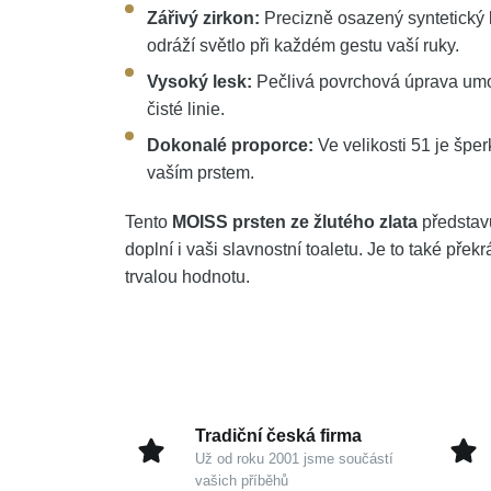
Zářivý zirkon:
Precizně osazený syntetický
odráží světlo při každém gestu vaší ruky.
Vysoký lesk:
Pečlivá povrchová úprava umo
čisté linie.
Dokonalé proporce:
Ve velikosti 51 je špe
vaším prstem.
Tento
MOISS prsten ze žlutého zlata
představu
doplní i vaši slavnostní toaletu. Je to také přek
trvalou hodnotu.
Tradiční česká firma
Už od roku 2001 jsme součástí
vašich příběhů