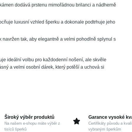
 kámen dodává prstenu mimořádnou brilanci a nádherně
cňuje luxusní vzhled šperku a dokonale podtrhuje jeho
rk navržen tak, aby elegantně a velmi pohodlně splynul s
je ideální volbu pro každodenní nošení, ale skvěle
rásný a velmi osobní dárek, který potěší a uchová si
Široký výběr produktů
Garance vysoké kva
Na našem e-shopu máte výběr z
Certifikáty původu a kvali
tisíců šperků
vybraným šperkům