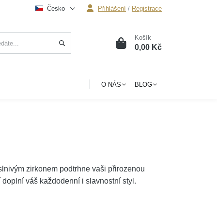
Česko
Přihlášení
/
Registrace
Košík
0
0,00 Kč
O NÁS
BLOG
slnivým zirkonem podtrhne vaši přirozenou
 doplní váš každodenní i slavnostní styl.