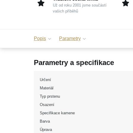
Už od roku 2001 jsme součástí
vašich příběhů
Popis
Parametry
Parametry a specifikace
Určení
Materiál
Typ prstenu
Osazení
Specifikace kamene
Barva
Úprava