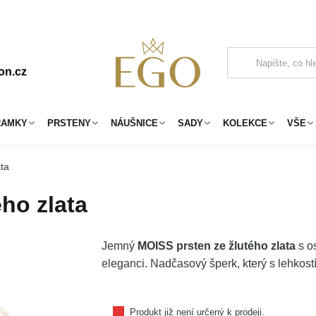
on.cz
RAMKY
PRSTENY
NÁUŠNICE
SADY
KOLEKCE
VŠE
ta
ho zlata
Jemný
MOISS prsten ze žlutého zlata
s o
eleganci. Nadčasový šperk, který s lehkostí
Produkt již není určený k prodeji.