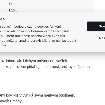
51
1,15 g
ies
Sou
m se vším budou uloženy cookies funkční,
ké i marketingové - dokážeme vám tak umožnit
bu, měřit funkčnost našeho webu i vás cílit
Nas
je nadčasovou eleganci, která s lehkostí prozáří váš
nce můžete snadno upravit kliknutím na Nastavení
lé harmonii s třpytivým zirkonem vytváří šperk plný
tiku
n ozdobou, ale i tichým průvodcem vašich
ku přirozeně přitahuje pozornost, aniž by ztrácel na
rahý kov, který vyniká svým hřejivým odstínem,
vyjít z módy.