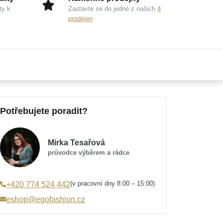
ty k
Zastavte se do jedné z našich
4
prodejen
Potřebujete poradit?
Mirka Tesařová
průvodce výběrem a rádce
(v pracovní dny 8:00 – 15:00)
+420 774 524 442
eshop@egofashion.cz