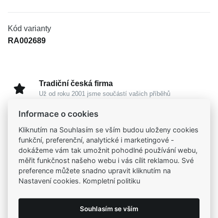
Kód varianty
RA002689
Tradiční česká firma
Už od roku 2001 jsme součástí vašich příběhů
Informace o cookies
Široký výběr produktů
Kliknutím na Souhlasím se vším budou uloženy cookies
Na našem e-shopu máte výběr z tisíců šperků
funkční, preferenční, analytické i marketingové -
dokážeme vám tak umožnit pohodlné používání webu,
měřit funkčnost našeho webu i vás cílit reklamou. Své
Garance vysoké kvality
preference můžete snadno upravit kliknutím na
Certifikáty původu a kvality k vybraným šperkům
Nastavení cookies. Kompletní politiku
Kamenné prodejny
Souhlasím se vším
Zastavte se do jedné z našich
4 prodejen