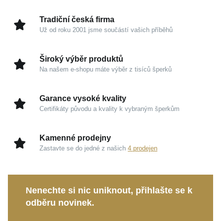
promyšlený design ho předurčuje i k tomu, aby se stal
vaší elegantní každodenní radostí. Zářivý kámen
Tradiční česká firma
zasazený do precizně zpracovaného kovu dokonale
Už od roku 2001 jsme součástí vašich příběhů
přitahuje světlo a tvoří ústřední bod celého prstenu.
Široký výběr produktů
Kouzlo v detailech
Na našem e-shopu máte výběr z tisíců šperků
Unikátní bicolor design:
Kombinace žlutého a
Garance vysoké kvality
bílého zlata ryzosti 585/1000 působí luxusně a
Certifikáty původu a kvality k vybraným šperkům
umožňuje velmi snadné ladění s vašimi dalšími
doplňky.
Kamenné prodejny
Oslnivá jiskra:
Pečlivě zasazený syntetický zirkon
Zastavte se do jedné z našich
4 prodejen
spolehlivě zachycuje paprsky světla a dodává
prstenu jemný, přesto nepřehlédnutelný třpyt.
Zářivý povrch:
Hladká povrchová úprava ve
Nenechte si nic uniknout, přihlašte se k
vysokém lesku podtrhuje čistotu linií a propůjčuje
odběru novinek.
šperku prestižní, sofistikovaný vzhled.