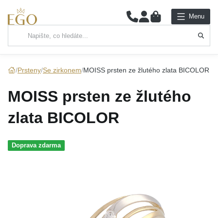
0
Menu
Hlavní kategorie
NÁHRDELNÍKY
Prsteny
Se zirkonem
MOISS prsten ze žlutého zlata BICOLOR
PŘÍVĚSKY
MOISS prsten ze žlutého
ŘETÍZKY
zlata BICOLOR
NÁRAMKY
Doprava zdarma
PRSTENY
NÁUŠNICE
SADY