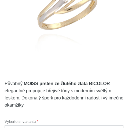
KOLEKCE
VŠE
O NÁS
BLOG
Vyberte region
Česko
Slovensko
Půvabný
MOISS prsten ze žlutého zlata BICOLOR
elegantně propojuje hřejivé tóny s moderním světlým
leskem. Dokonalý šperk pro každodenní radost i výjimečné
okamžiky.
Vyberte si variantu