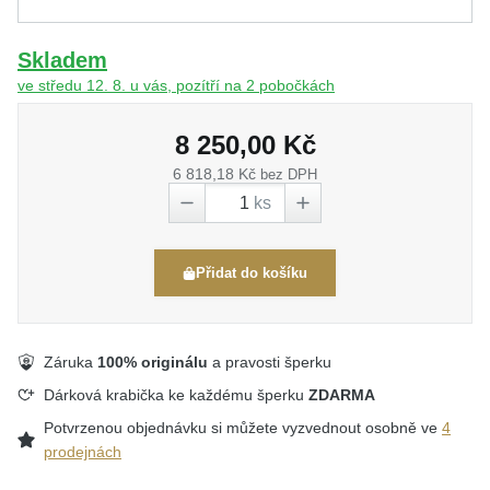
Skladem
ve středu 12. 8. u vás, pozítří na 2 pobočkách
8 250,00 Kč
6 818,18 Kč
bez DPH
ks
Přidat do košíku
Záruka
100% originálu
a pravosti šperku
Dárková krabička ke každému šperku
ZDARMA
Potvrzenou objednávku si můžete vyzvednout osobně ve
4
prodejnách