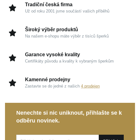
Tradiční česká firma
Už od roku 2001 jsme součástí vašich příběhů
Kouzlo v detailech
Žluté zlato 585/1000:
Tradiční materiál s
Široký výběr produktů
okouzlujícím hřejivým odstínem zaručuje
Na našem e-shopu máte výběr z tisíců šperků
mimořádnou odolnost, dlouhodobou hodnotu a
nikdy nevychází z módy.
Garance vysoké kvality
Minimalistická čistota:
Decentní provedení nechá
Certifikáty původu a kvality k vybraným šperkům
plně vyniknout vaši přirozenou krásu a výborně se
kombinuje s vaším oblíbeným šatníkem.
Kamenné prodejny
Značka MOISS:
Spojení precizního šperkařského
Zastavte se do jedné z našich
4 prodejen
umění a vybraného vkusu, díky kterému se budete
každý den cítit naprosto výjimečně.
Nenechte si nic uniknout, přihlašte se k
Ať už tento
MOISS řetízek ze žlutého zlata
zvolíte
odběru novinek.
pro jemné prozáření běžného dne, nebo si jej
vezmete na slavnostní událost, vždy dovede váš
vzhled k dokonalosti. Představuje také překrásný a