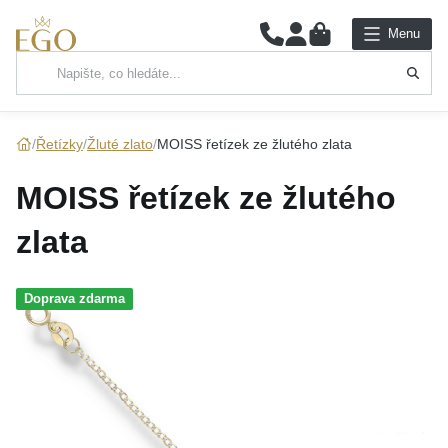
0
Menu
Hlavní kategorie
NÁHRDELNÍKY
Řetízky
Žluté zlato
MOISS řetízek ze žlutého zlata
PŘÍVĚSKY
MOISS řetízek ze žlutého
ŘETÍZKY
zlata
NÁRAMKY
Doprava zdarma
PRSTENY
NÁUŠNICE
SADY