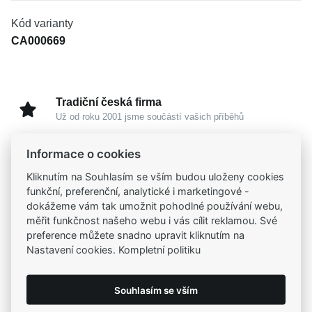
Kód varianty
CA000669
Tradiční česká firma
Už od roku 2001 jsme součástí vašich příběhů
Informace o cookies
Široký výběr produktů
Na našem e-shopu máte výběr z tisíců šperků
Kliknutím na Souhlasím se vším budou uloženy cookies
funkční, preferenční, analytické i marketingové -
dokážeme vám tak umožnit pohodlné používání webu,
Garance vysoké kvality
měřit funkčnost našeho webu i vás cílit reklamou. Své
Certifikáty původu a kvality k vybraným šperkům
preference můžete snadno upravit kliknutím na
Nastavení cookies. Kompletní politiku
Kamenné prodejny
Zastavte se do jedné z našich
4 prodejen
Souhlasím se vším