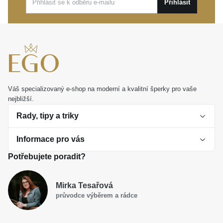
Přihlásit
vysoce osobní dárek, který vyjádří ty nejkrásnější
emoce a zaručeně potěší.
Váš specializovaný e-shop na moderní a kvalitní šperky pro vaše
nejbližší.
Rady, tipy a triky
Informace pro vás
O perlách
Potřebujete poradit?
Jak vybrat perlový šperk
Doprava a platba Česká republika
Dárková inspirace
Mirka Tesařová
Obchodní podmínky
průvodce výběrem a rádce
Smaltované a korálkové šperky jako trend
Reklamační řád