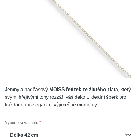
KOLEKCE
VŠE
O NÁS
BLOG
Vyberte region
Česko
Slovensko
Jemný a nadčasový
MOISS řetízek ze žlutého zlata
, který
svými hřejivými tóny rozzáří váš dekolt. Ideální šperk pro
každodenní eleganci i výjimečné momenty.
Vyberte si variantu