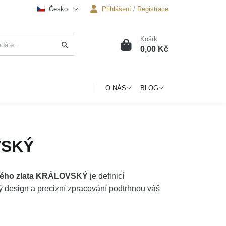
Česko
Přihlášení
/
Registrace
Košík
0
0,00 Kč
O NÁS
BLOG
VSKÝ
utého zlata KRÁLOVSKÝ
je definicí
esign a precizní zpracování podtrhnou váš