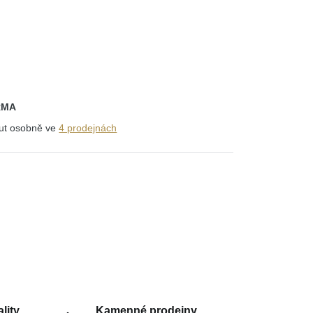
RMA
out osobně ve
4 prodejnách
lity
Kamenné prodejny