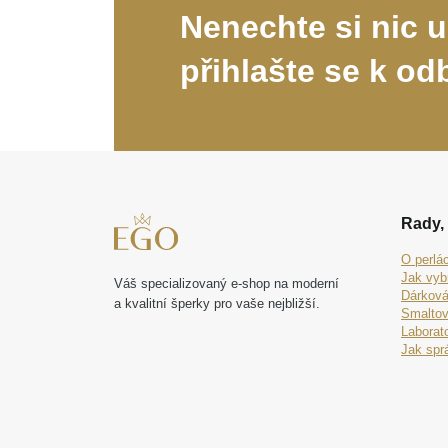
Nenechte si nic u
přihlašte se k od
Rady, 
O perlá
Jak vyb
Váš specializovaný e-shop na moderní
Dárková
a kvalitní šperky pro vaše nejbližší.
Smaltov
Laborat
Jak spr