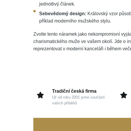
jednotlivý článek.
Sebevědomý design:
Královský vzor působ
příklad moderního mužského stylu.
Zvolte tento náramek jako nekompromisní vyjádř
charismatického muže ve vašem okolí. Jde o in
reprezentovat v moderní kanceláři i během veče
Tradiční česká firma
Už od roku 2001 jsme součástí
vašich příběhů