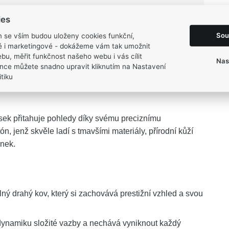
13,05 g
ies
Sou
m se vším budou uloženy cookies funkční,
ké i marketingové - dokážeme vám tak umožnit
bu, měřit funkčnost našeho webu i vás cílit
Nas
nce můžete snadno upravit kliknutím na Nastavení
ho zlata KRÁLOVSKÝ
zosobňuje sílu, charakter a
tiku
zba vyniká pevnou strukturou, která přirozeně doplňuje
usek přitahuje pohledy díky svému preciznímu
tón, jenž skvěle ladí s tmavšími materiály, přírodní kůží
inek.
ný drahý kov, který si zachovává prestižní vzhled a svou
namiku složité vazby a nechává vyniknout každý