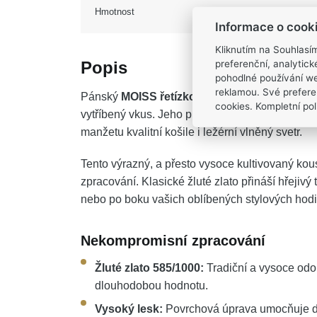
Hmotnost
Informace o cook
Kliknutím na Souhlasí
preferenční, analytic
Popis
pohodlné používání we
reklamou. Své prefere
Pánský
MOISS řetízkový náramek ze žluté
cookies. Kompletní poli
vytříbený vkus. Jeho propracovaná královská va
manžetu kvalitní košile i ležérní vlněný svetr.
Tento výrazný, a přesto vysoce kultivovaný ko
zpracování. Klasické žluté zlato přináší hřejivý 
nebo po boku vašich oblíbených stylových hod
Nekompromisní zpracování
Žluté zlato 585/1000:
Tradiční a vysoce odol
dlouhodobou hodnotu.
Vysoký lesk:
Povrchová úprava umocňuje dy