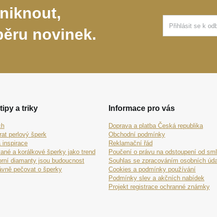
niknout,
běru novinek.
tipy a triky
Informace pro vás
ch
Doprava a platba Česká republika
rat perlový šperk
Obchodní podmínky
 inspirace
Reklamační řád
ané a korálkové šperky jako trend
Poučení o právu na odstoupení od sm
orní diamanty jsou budoucnost
Souhlas se zpracováním osobních úda
ávně pečovat o šperky
Cookies a podmínky používání
Podmínky slev a akčních nabídek
Projekt registrace ochranné známky