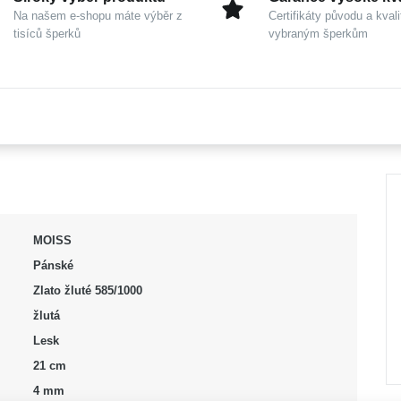
Na našem e-shopu máte výběr z
Certifikáty původu a kvali
tisíců šperků
vybraným šperkům
MOISS
Pánské
Zlato žluté 585/1000
žlutá
Lesk
21 cm
4 mm