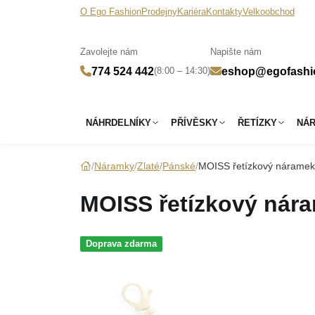
O Ego Fashion
Prodejny
Kariéra
Kontakty
Velkoobchod
Zavolejte nám
Napište nám
(8:00 – 14:30)
774 524 442
eshop@egofashi
NÁHRDELNÍKY
PŘÍVĚSKY
ŘETÍZKY
NÁ
Náramky
Zlaté
Pánské
MOISS řetízkový náramek
MOISS řetízkový nár
Doprava zdarma