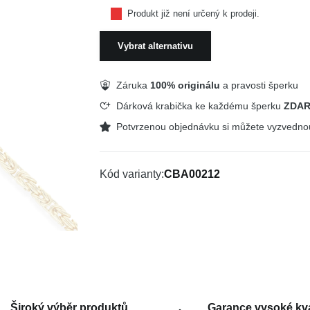
Produkt již není určený k prodeji.
Vybrat alternativu
Záruka
100% originálu
a pravosti šperku
Dárková krabička ke každému šperku
ZDA
Potvrzenou objednávku si můžete vyzvedn
Kód varianty
CBA00212
Široký výběr produktů
Garance vysoké kva