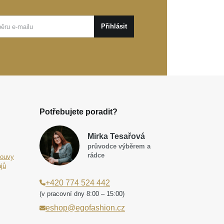
Přihlásit
Potřebujete poradit?
Mirka Tesařová
průvodce výběrem a
rádce
louvy
jů
+420 774 524 442
(v pracovní dny 8:00 – 15:00)
eshop@egofashion.cz