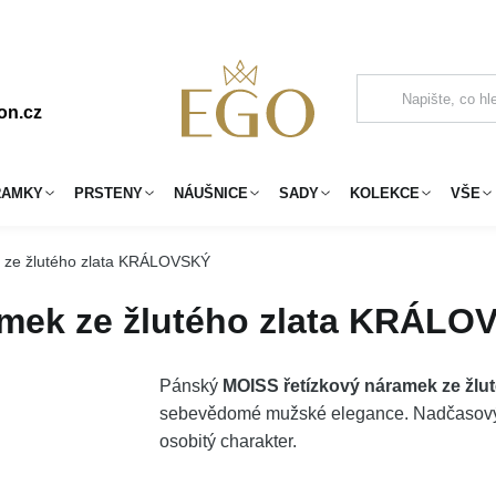
on.cz
RAMKY
PRSTENY
NÁUŠNICE
SADY
KOLEKCE
VŠE
 ze žlutého zlata KRÁLOVSKÝ
amek ze žlutého zlata KRÁLO
Pánský
MOISS řetízkový náramek ze žl
sebevědomé mužské elegance. Nadčasový d
osobitý charakter.