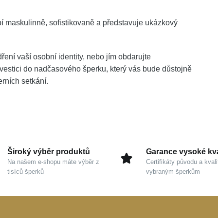
í maskulinně, sofistikovaně a představuje ukázkový
ení vaší osobní identity, nebo jím obdarujte
vestici do nadčasového šperku, který vás bude důstojně
rních setkání.
Široký výběr produktů
Garance vysoké kva
Na našem e-shopu máte výběr z
Certifikáty původu a kvali
tisíců šperků
vybraným šperkům