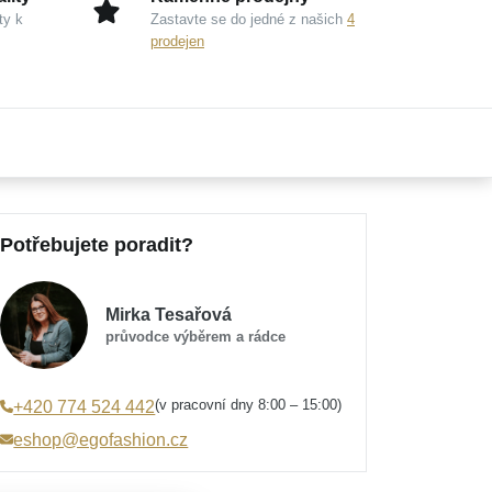
ty k
Zastavte se do jedné z našich
4
prodejen
Potřebujete poradit?
Mirka Tesařová
průvodce výběrem a rádce
(v pracovní dny 8:00 – 15:00)
+420 774 524 442
eshop@egofashion.cz