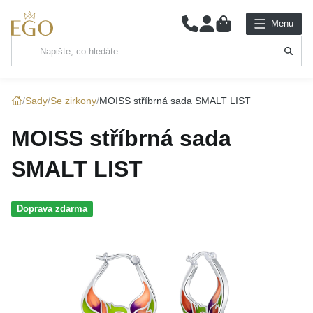
0
Menu
Hlavní kategorie
NÁHRDELNÍKY
Sady
Se zirkony
MOISS stříbrná sada SMALT LIST
PŘÍVĚSKY
MOISS stříbrná sada
ŘETÍZKY
SMALT LIST
NÁRAMKY
Doprava zdarma
PRSTENY
NÁUŠNICE
SADY