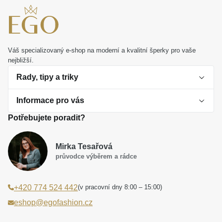
Váš specializovaný e-shop na moderní a kvalitní šperky pro vaše
nejbližší.
Rady, tipy a triky
Informace pro vás
O perlách
Potřebujete poradit?
Jak vybrat perlový šperk
Doprava a platba Česká republika
Dárková inspirace
Mirka Tesařová
Obchodní podmínky
průvodce výběrem a rádce
Smaltované a korálkové šperky jako trend
Reklamační řád
(v pracovní dny 8:00 – 15:00)
+420 774 524 442
Laboratorní diamanty jsou budoucnost
Poučení o právu na odstoupení od smlouvy
eshop@egofashion.cz
Jak správně pečovat o šperky
Souhlas se zpracováním osobních údajů