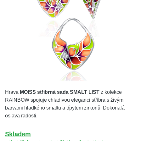
KOLEKCE
VŠE
O NÁS
BLOG
Vyberte region
Česko
Slovensko
Hravá
MOISS stříbrná sada SMALT LIST
z kolekce
RAINBOW spojuje chladivou eleganci stříbra s živými
barvami hladkého smaltu a třpytem zirkonů. Dokonalá
oslava radosti.
Skladem