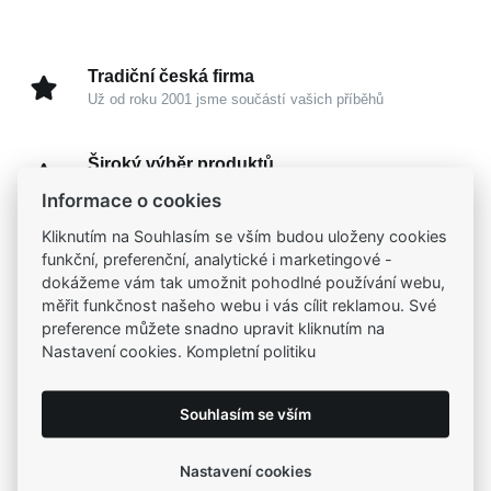
Tradiční česká firma
Už od roku 2001 jsme součástí vašich příběhů
Široký výběr produktů
Na našem e-shopu máte výběr z tisíců šperků
Informace o cookies
Kliknutím na Souhlasím se vším budou uloženy cookies
Garance vysoké kvality
funkční, preferenční, analytické i marketingové -
Certifikáty původu a kvality k vybraným šperkům
dokážeme vám tak umožnit pohodlné používání webu,
měřit funkčnost našeho webu i vás cílit reklamou. Své
preference můžete snadno upravit kliknutím na
Kamenné prodejny
Nastavení cookies. Kompletní politiku
Zastavte se do jedné z našich
4 prodejen
Souhlasím se vším
Parametry
Nastavení cookies