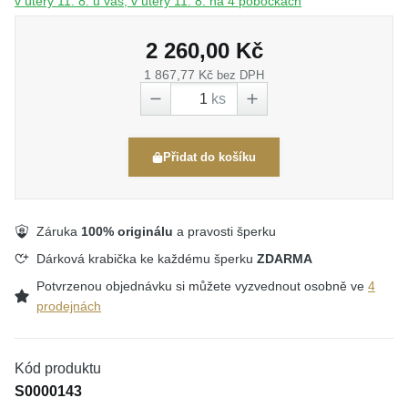
v úterý 11. 8. u vás, v úterý 11. 8. na 4 pobočkách
2 260,00 Kč
1 867,77 Kč
bez DPH
ks
Přidat do košíku
Záruka
100% originálu
a pravosti šperku
Dárková krabička ke každému šperku
ZDARMA
Potvrzenou objednávku si můžete vyzvednout osobně ve
4
prodejnách
Kód produktu
S0000143