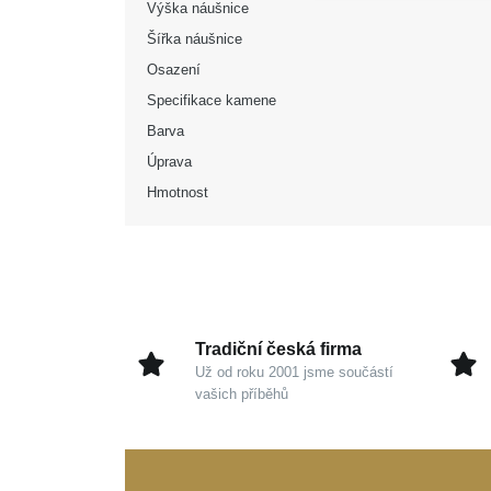
Výška náušnice
Šířka náušnice
Osazení
Specifikace kamene
Barva
Úprava
Hmotnost
Tradiční česká firma
Už od roku 2001 jsme součástí
vašich příběhů