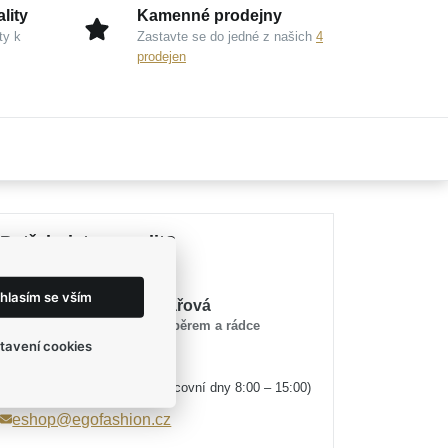
lity
Kamenné prodejny
ty k
Zastavte se do jedné z našich
4
prodejen
Potřebujete poradit?
hlasím se vším
Mirka Tesařová
průvodce výběrem a rádce
tavení cookies
(v pracovní dny 8:00 – 15:00)
+420 774 524 442
eshop@egofashion.cz