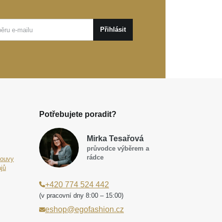
Přihlásit
Potřebujete poradit?
Mirka Tesařová
průvodce výběrem a
rádce
louvy
jů
+420 774 524 442
(v pracovní dny 8:00 – 15:00)
eshop@egofashion.cz