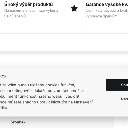
Široký výběr produktů
Garance vysoké kva
Na našem e-shopu máte výběr z
Certifikáty původu a kvali
tisíců šperků
vybraným šperkům
ies
Dámské
Sou
m se vším budou uloženy cookies funkční,
Stříbro 925/1000
ké i marketingové - dokážeme vám tak umožnit
bu, měřit funkčnost našeho webu i vás cílit
MOISS
Nas
nce můžete snadno upravit kliknutím na Nastavení
ETERNITY
tiku
Pecky
Šroubek