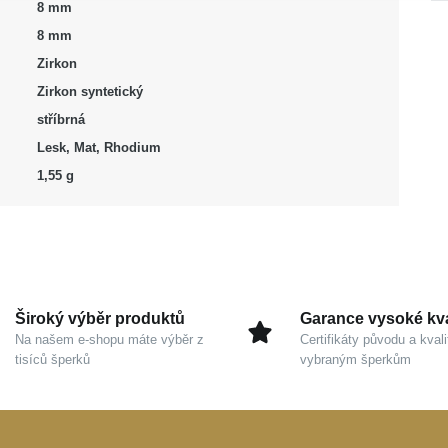
8 mm
8 mm
Zirkon
Zirkon syntetický
stříbrná
Lesk, Mat, Rhodium
1,55 g
Široký výběr produktů
Garance vysoké kva
Na našem e-shopu máte výběr z
Certifikáty původu a kvali
tisíců šperků
vybraným šperkům