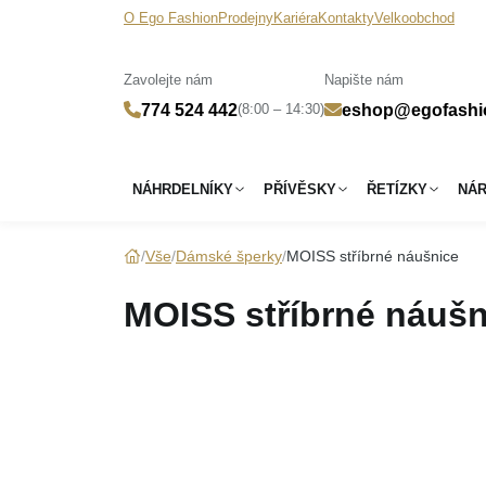
O Ego Fashion
Prodejny
Kariéra
Kontakty
Velkoobchod
Zavolejte nám
Napište nám
(8:00 – 14:30)
774 524 442
eshop@egofashi
NÁHRDELNÍKY
PŘÍVĚSKY
ŘETÍZKY
NÁ
Vše
Dámské šperky
MOISS stříbrné náušnice
MOISS stříbrné náušn