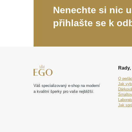
Nenechte si nic u
přihlašte se k od
Rady, 
O perlá
Jak vyb
Váš specializovaný e-shop na moderní
Dárková
a kvalitní šperky pro vaše nejbližší.
Smaltov
Laborat
Jak spr