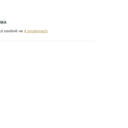
RMA
out osobně ve
4 prodejnách