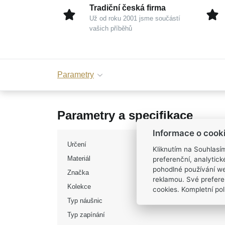
Tradiční česká firma
Už od roku 2001 jsme součástí
vašich příběhů
Parametry
Parametry a specifikace
Informace o cook
Určení
Kliknutím na Souhlasí
Materiál
preferenční, analytic
pohodlné používání we
Značka
reklamou. Své prefere
Kolekce
cookies. Kompletní poli
Typ náušnic
Typ zapínání