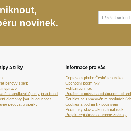
niknout,
běru novinek.
tipy a triky
Informace pro vás
ch
Doprava a platba Česká republika
rat perlový šperk
Obchodní podmínky
 inspirace
Reklamační řád
ané a korálkové šperky jako trend
Poučení o právu na odstoupení od sm
orní diamanty jsou budoucnost
Souhlas se zpracováním osobních úda
ávně pečovat o šperky
Cookies a podmínky používání
Podmínky slev a akčních nabídek
Projekt registrace ochranné známky