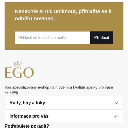
Kolekce Rainbow:
Hravý a pulsující design, který
Nenechte si nic uniknout, přihlašte se k
oslavuje unikátnost barev a odvahu rozzářit svůj
odběru novinek.
den.
Tento stříbrný prsten OPÁL dokonale oživí váš outfit
Přihlásit
od běžného pracovního dne až po nezapomenutelný
večírek. Představuje také nádherný a hluboce osobní
dárek, kterým snadno vyjádříte upřímnou důvěru a
lásku.
Váš specializovaný e-shop na moderní a kvalitní šperky pro vaše
nejbližší.
Rady, tipy a triky
Informace pro vás
O perlách
Potřebujete poradit?