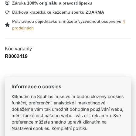
Záruka
100% originálu
a pravosti šperku
Dárková krabička ke každému šperku
ZDARMA
Potvrzenou objednávku si můžete vyzvednout osobně ve
4
prodejnách
Kód varianty
R0002419
Tradiční česká firma
Informace o cookies
Už od roku 2001 jsme součástí vašich příběhů
Kliknutím na Souhlasím se vším budou uloženy cookies
funkční, preferenční, analytické i marketingové -
Široký výběr produktů
dokážeme vám tak umožnit pohodlné používání webu,
Na našem e-shopu máte výběr z tisíců šperků
měřit funkčnost našeho webu i vás cílit reklamou. Své
preference můžete snadno upravit kliknutím na
Nastavení cookies. Kompletní politiku
Garance vysoké kvality