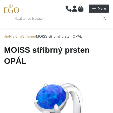
0
Menu
Hlavní kategorie
NÁHRDELNÍKY
Prsteny
Stříbrné
MOISS stříbrný prsten OPÁL
PŘÍVĚSKY
MOISS stříbrný prsten
ŘETÍZKY
OPÁL
NÁRAMKY
PRSTENY
NÁUŠNICE
SADY