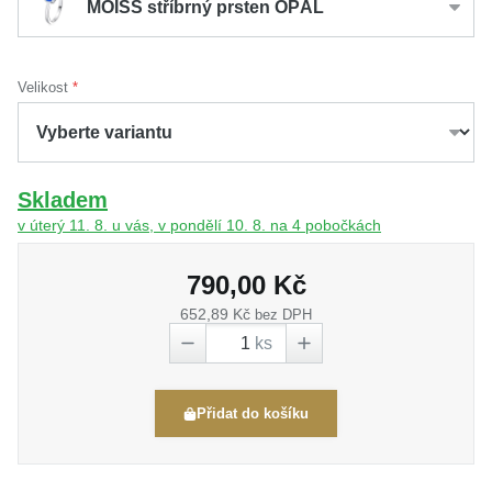
MOISS stříbrný prsten OPÁL
Velikost
Skladem
v úterý 11. 8. u vás, v pondělí 10. 8. na 4 pobočkách
790,00 Kč
652,89 Kč
bez DPH
ks
Přidat do košíku