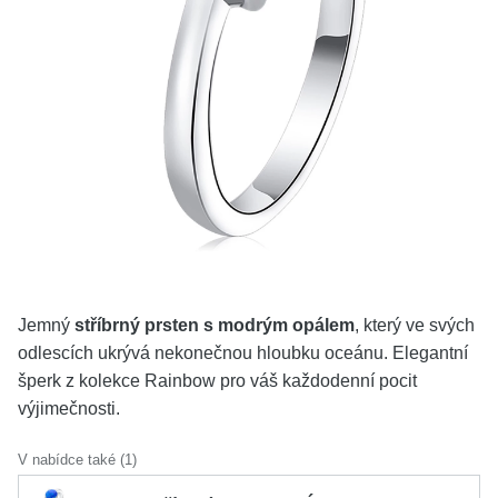
KOLEKCE
VŠE
O NÁS
BLOG
Vyberte region
Česko
Slovensko
Jemný
stříbrný prsten s modrým opálem
, který ve svých
odlescích ukrývá nekonečnou hloubku oceánu. Elegantní
šperk z kolekce Rainbow pro váš každodenní pocit
výjimečnosti.
V nabídce také (1)