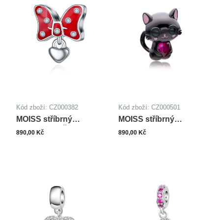
Kód zboží: CZ000382
Kód zboží: CZ000501
MOISS stříbrný
MOISS stříbrný
přívěsek MAŠLE
přívěsek SMALT
890,00 Kč
890,00 Kč
KOČKA