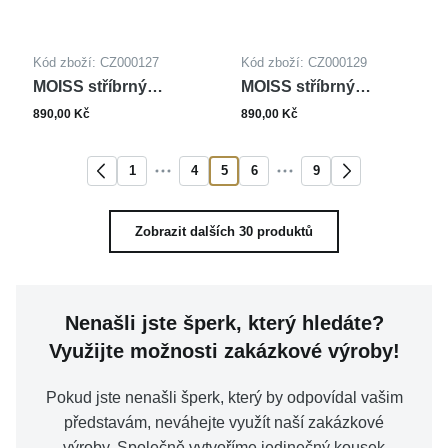
Kód zboží: CZ000127
Kód zboží: CZ000129
MOISS stříbrný
MOISS stříbrný
přívěsek SRDCE
přívěsek SRDCE
890,00 Kč
890,00 Kč
1
4
5
6
9
Zobrazit dalších 30 produktů
Nenašli jste šperk, který hledáte?
Využijte možnosti zakázkové výroby!
Pokud jste nenašli šperk, který by odpovídal vašim
představám, neváhejte využít naší zakázkové
výroby. Společně vytvoříme jedinečný kousek