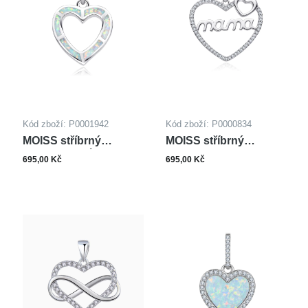
červená
(7)
až
čirá
(119)
žlutá
(52)
Kód zboží: P0001942
Kód zboží: P0000834
MOISS stříbrný
MOISS stříbrný
přívěsek OPÁL
přívěsek SRDCE
695,00 Kč
695,00 Kč