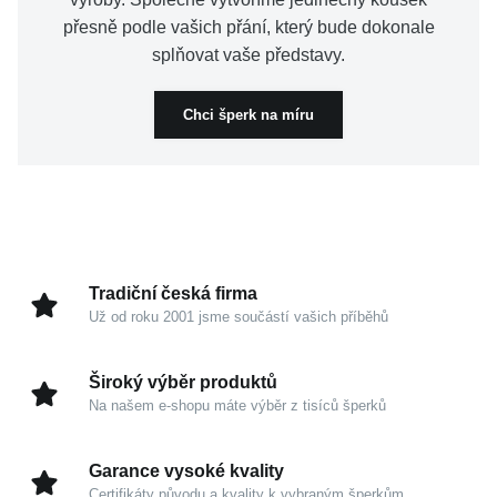
přesně podle vašich přání, který bude dokonale
splňovat vaše představy.
Chci šperk na míru
Tradiční česká firma
Už od roku 2001 jsme součástí vašich příběhů
Široký výběr produktů
Na našem e-shopu máte výběr z tisíců šperků
Garance vysoké kvality
Certifikáty původu a kvality k vybraným šperkům