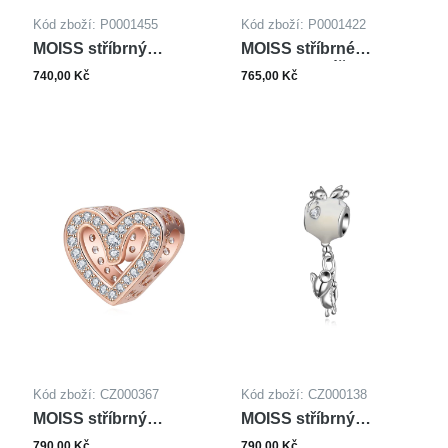
Kód zboží: P0001455
Kód zboží: P0001422
MOISS stříbrný
MOISS stříbrné
přívěsek
přívěsky KLÍČ
740,00 Kč
765,00 Kč
Kód zboží: CZ000367
Kód zboží: CZ000138
MOISS stříbrný
MOISS stříbrný
přívěsek ROSE
přívěsek SMALT
790,00 Kč
790,00 Kč