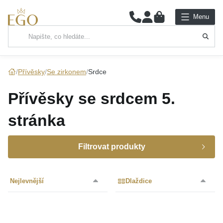
0
Menu
Hlavní kategorie
NÁHRDELNÍKY
Přívěsky
Se zirkonem
Srdce
PŘÍVĚSKY
Přívěsky se srdcem
5.
ŘETÍZKY
stránka
NÁRAMKY
Filtrovat produkty
PRSTENY
Cena
Nejlevnější
Dlaždice
NÁUŠNICE
Značka
SADY
Kolekce
až