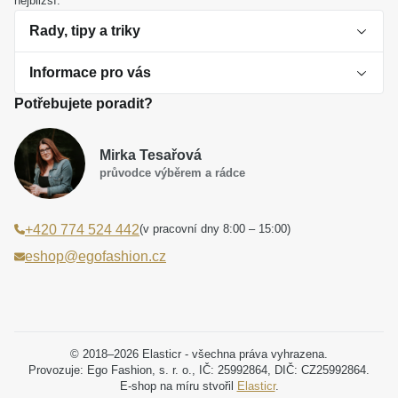
nejbližší.
Rady, tipy a triky
Informace pro vás
O perlách
Potřebujete poradit?
Jak vybrat perlový šperk
Doprava a platba Česká republika
Dárková inspirace
Mirka Tesařová
Obchodní podmínky
průvodce výběrem a rádce
Smaltované a korálkové šperky jako trend
Reklamační řád
(v pracovní dny 8:00 – 15:00)
+420 774 524 442
Laboratorní diamanty jsou budoucnost
Poučení o právu na odstoupení od smlouvy
eshop@egofashion.cz
Jak správně pečovat o šperky
Souhlas se zpracováním osobních údajů
Cookies a podmínky používání
Podmínky slev a akčních nabídek
© 2018–2026 Elasticr - všechna práva vyhrazena.
Provozuje: Ego Fashion, s. r. o., IČ: 25992864, DIČ: CZ25992864.
E-shop na míru stvořil
Elasticr
.
Projekt registrace ochranné známky