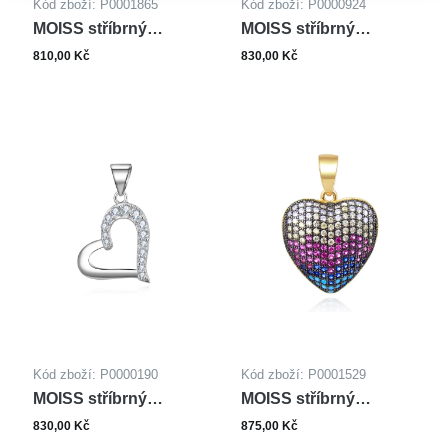
Kód zboží: P0001865
Kód zboží: P0000924
MOISS stříbrný
MOISS stříbrný
otevírací medailonek
přívěsek PANNA
810,00 Kč
830,00 Kč
SRDCE
MARIE
Kód zboží: P0000190
Kód zboží: P0001529
MOISS stříbrný
MOISS stříbrný
přívěsek SRDCE
přívěsek SRDCE
830,00 Kč
875,00 Kč