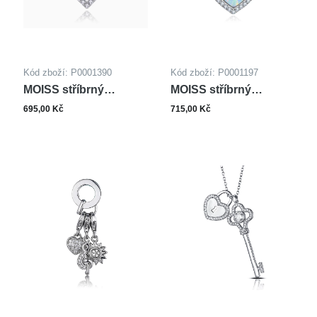
Kód zboží: P0001390
Kód zboží: P0001197
MOISS stříbrný
MOISS stříbrný
přívěsek SRDCE
přívěsek SRDCE
695,00 Kč
715,00 Kč
OPÁL