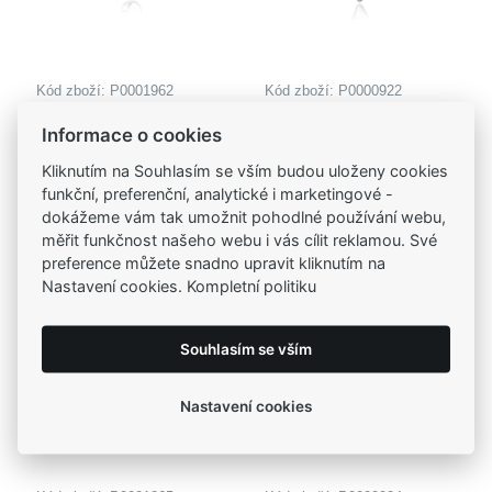
Kód zboží: P0001962
Kód zboží: P0000922
MOISS stříbrný
MOISS stříbrný
Informace o cookies
přívěsek OPÁL
přívěsek SRDCE
795,00 Kč
805,00 Kč
SRDCE
Kliknutím na Souhlasím se vším budou uloženy cookies
funkční, preferenční, analytické i marketingové -
dokážeme vám tak umožnit pohodlné používání webu,
měřit funkčnost našeho webu i vás cílit reklamou. Své
preference můžete snadno upravit kliknutím na
Nastavení cookies. Kompletní politiku
Souhlasím se vším
Nastavení cookies