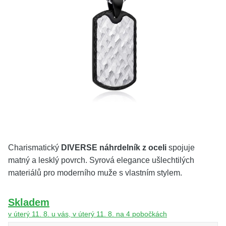
KOLEKCE
VŠE
O NÁS
BLOG
Vyberte region
Česko
Slovensko
Charismatický
DIVERSE náhrdelník z oceli
spojuje
matný a lesklý povrch. Syrová elegance ušlechtilých
materiálů pro moderního muže s vlastním stylem.
Skladem
v úterý 11. 8. u vás, v úterý 11. 8. na 4 pobočkách