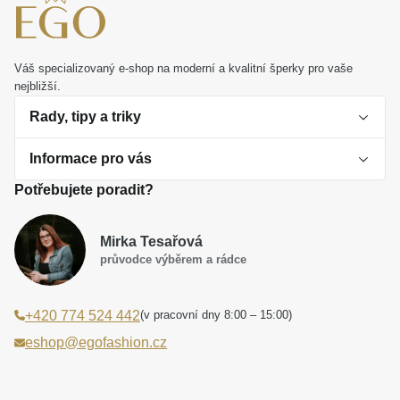
Zvolte doplněk, který vypráví příběh o odvaze a
zachovává si svou nadčasovou úroveň po dlouhá
léta.
Váš specializovaný e-shop na moderní a kvalitní šperky pro vaše
nejbližší.
Rady, tipy a triky
Informace pro vás
O perlách
Potřebujete poradit?
Jak vybrat perlový šperk
Doprava a platba Česká republika
Dárková inspirace
Mirka Tesařová
Obchodní podmínky
průvodce výběrem a rádce
Smaltované a korálkové šperky jako trend
Reklamační řád
(v pracovní dny 8:00 – 15:00)
+420 774 524 442
Laboratorní diamanty jsou budoucnost
Poučení o právu na odstoupení od smlouvy
eshop@egofashion.cz
Jak správně pečovat o šperky
Souhlas se zpracováním osobních údajů
Cookies a podmínky používání