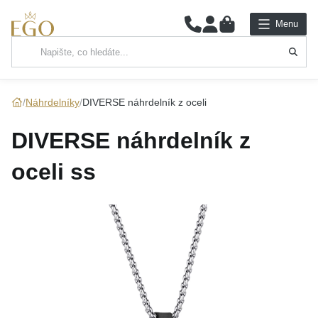
0
Menu
Hlavní kategorie
NÁHRDELNÍKY
Náhrdelníky
DIVERSE náhrdelník z oceli
PŘÍVĚSKY
DIVERSE náhrdelník z
ŘETÍZKY
oceli ss
NÁRAMKY
PRSTENY
NÁUŠNICE
SADY