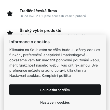
Tradiční česká firma
Už od roku 2001 jsme součástí vašich příběhů
Široký výběr produktů
Na našem e-shopu máte výběr z tisíců šperků
Informace o cookies
Kliknutím na Souhlasím se vším budou uloženy cookies
Garance vysoké kvality
funkční, preferenční, analytické i marketingové -
Certifikáty původu a kvality k vybraným šperkům
dokážeme vám tak umožnit pohodlné používání webu,
měřit funkčnost našeho webu i vás cílit reklamou. Své
Kamenné prodejny
preference můžete snadno upravit kliknutím na
Zastavte se do jedné z našich
4 prodejen
Nastavení cookies. Kompletní politiku
Souhlasím se vším
Parametry
Nastavení cookies
Popis
Parametry a specifikace