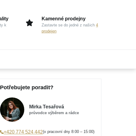
lity
Kamenné prodejny
ty k
Zastavte se do jedné z našich
4
prodejen
Potřebujete poradit?
Mirka Tesařová
průvodce výběrem a rádce
(v pracovní dny 8:00 – 15:00)
+420 774 524 442