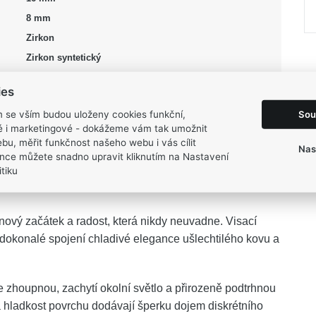
8 mm
Zirkon
Zirkon syntetický
červená, stříbrná
ies
Květina
Sou
m se vším budou uloženy cookies funkční,
Lesk, Rhodium
ké i marketingové - dokážeme vám tak umožnit
2,2 g
bu, měřit funkčnost našeho webu i vás cílit
Nas
nce můžete snadno upravit kliknutím na Nastavení
tiku
nový začátek a radost, která nikdy neuvadne. Visací
 dokonalé spojení chladivé elegance ušlechtilého kovu a
zhoupnou, zachytí okolní světlo a přirozeně podtrhnou
á hladkost povrchu dodávají šperku dojem diskrétního