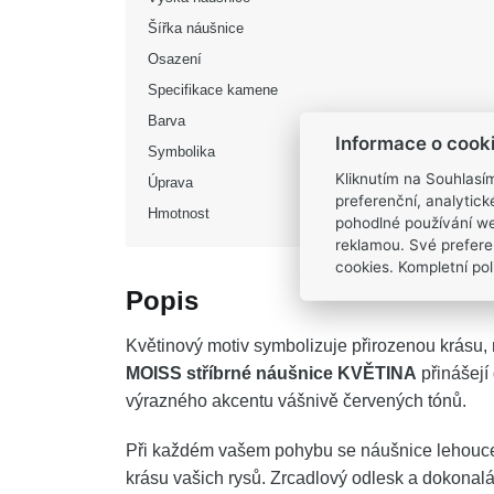
Šířka náušnice
Osazení
Specifikace kamene
Barva
Informace o cook
Symbolika
Kliknutím na Souhlasí
Úprava
preferenční, analytic
Hmotnost
pohodlné používání we
reklamou. Své prefere
cookies. Kompletní poli
Popis
Květinový motiv symbolizuje přirozenou krásu, 
MOISS stříbrné náušnice KVĚTINA
přinášejí
výrazného akcentu vášnivě červených tónů.
Při každém vašem pohybu se náušnice lehouce 
krásu vašich rysů. Zrcadlový odlesk a dokonal