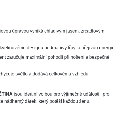
odiovou úpravou vyniká chladivým jasem, zrcadlovým
 květinovému designu podmanivý třpyt a hřejivou energii.
ent zaručuje maximální pohodlí při nošení a bezpečné
achycuje světlo a dodává celkovému vzhledu
VĚTINA
jsou ideální volbou pro výjimečné události i pro
ké nádherný dárek, který potěší každou ženu.