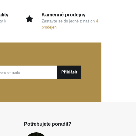
lity
Kamenné prodejny
ty k
Zastavte se do jedné z našich
4
prodejen
Přihlásit
Potřebujete poradit?