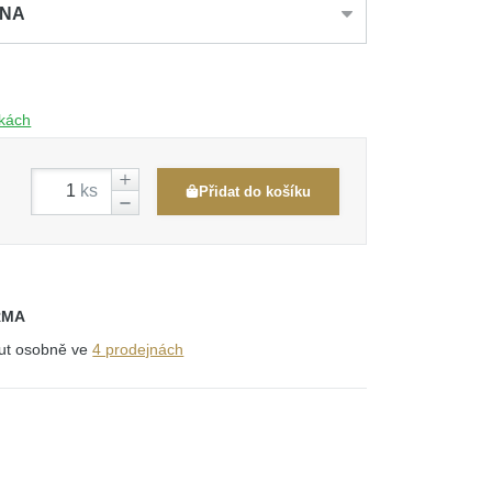
INA
čkách
ks
Přidat do košíku
RMA
out osobně ve
4 prodejnách