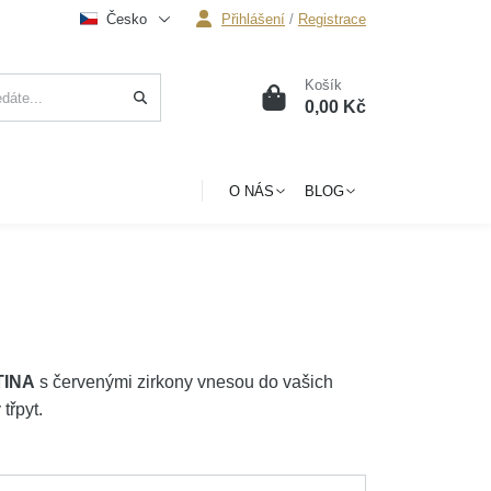
Česko
Přihlášení
/
Registrace
Košík
0
0,00 Kč
O NÁS
BLOG
TINA
s červenými zirkony vnesou do vašich
třpyt.