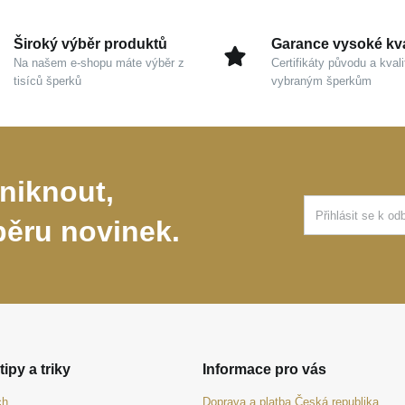
Široký výběr produktů
Garance vysoké kva
Na našem e-shopu máte výběr z
Certifikáty původu a kvali
tisíců šperků
vybraným šperkům
niknout,
běru novinek.
tipy a triky
Informace pro vás
ch
Doprava a platba Česká republika