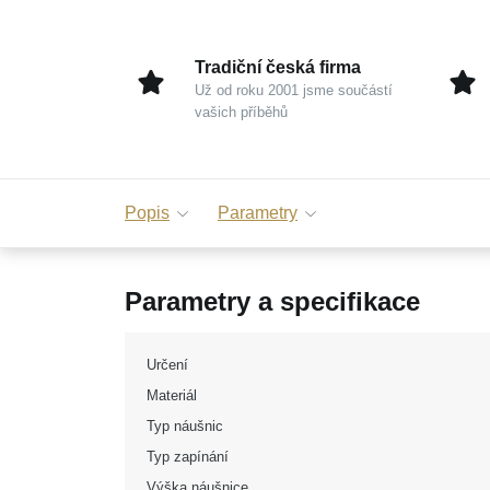
Tradiční česká firma
Už od roku 2001 jsme součástí
vašich příběhů
Popis
Parametry
Parametry a specifikace
Určení
Materiál
Typ náušnic
Typ zapínání
Výška náušnice