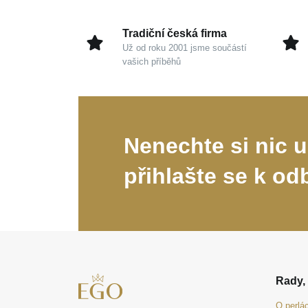
Tradiční česká firma
Už od roku 2001 jsme součástí
vašich příběhů
Nenechte si nic u
přihlašte se k od
Rady, 
O perlá