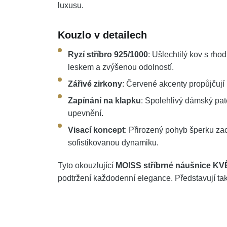
luxusu.
Kouzlo v detailech
Ryzí stříbro 925/1000
: Ušlechtilý kov s rh
leskem a zvýšenou odolností.
Zářivé zirkony
: Červené akcenty propůjčují
Zapínání na klapku
: Spolehlivý dámský pat
upevnění.
Visací koncept
: Přirozený pohyb šperku z
sofistikovanou dynamiku.
Tyto okouzlující
MOISS stříbrné náušnice K
podtržení každodenní elegance. Představují ta