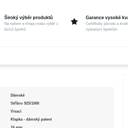
Široký výběr produktů
Garance vysoké kva
Na našem e-shopu máte výběr z
Certifikáty původu a kvali
tisíců šperků
vybraným šperkům
Dámské
Stříbro 925/1000
Visací
Klapka - dámský patent
16 mm