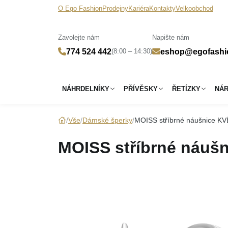
O Ego Fashion
Prodejny
Kariéra
Kontakty
Velkoobchod
Zavolejte nám
Napište nám
(8:00 – 14:30)
774 524 442
eshop@egofashi
NÁHRDELNÍKY
PŘÍVĚSKY
ŘETÍZKY
NÁ
Vše
Dámské šperky
MOISS stříbrné náušnice K
MOISS stříbrné náuš