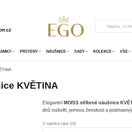
on.cz
RAMKY
PRSTENY
NÁUŠNICE
SADY
KOLEKCE
VŠE
VĚTINA
nice KVĚTINA
Elegantní
MOISS stříbrné náušnice KVĚ
dnů rozkvět, jemnou ženskost a podmanivý 
V nabídce také (10)