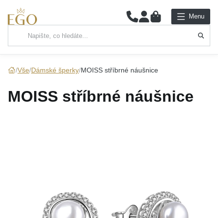
0
Menu
Hlavní kategorie
NÁHRDELNÍKY
Vše
Dámské šperky
MOISS stříbrné náušnice
PŘÍVĚSKY
MOISS stříbrné náušnice
ŘETÍZKY
NÁRAMKY
PRSTENY
NÁUŠNICE
SADY