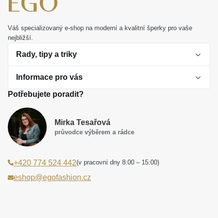
Váš specializovaný e-shop na moderní a kvalitní šperky pro vaše
nejbližší.
Rady, tipy a triky
Informace pro vás
O perlách
Potřebujete poradit?
Jak vybrat perlový šperk
Doprava a platba Česká republika
Dárková inspirace
Mirka Tesařová
Obchodní podmínky
průvodce výběrem a rádce
Smaltované a korálkové šperky jako trend
Reklamační řád
(v pracovní dny 8:00 – 15:00)
+420 774 524 442
Laboratorní diamanty jsou budoucnost
Poučení o právu na odstoupení od smlouvy
eshop@egofashion.cz
Jak správně pečovat o šperky
Souhlas se zpracováním osobních údajů
Cookies a podmínky používání