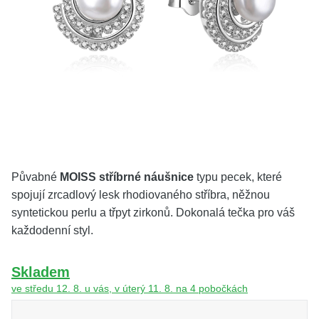
KOLEKCE
VŠE
O NÁS
BLOG
Vyberte region
Česko
Slovensko
Půvabné
MOISS stříbrné náušnice
typu pecek, které
spojují zrcadlový lesk rhodiovaného stříbra, něžnou
syntetickou perlu a třpyt zirkonů. Dokonalá tečka pro váš
každodenní styl.
Skladem
ve středu 12. 8. u vás, v úterý 11. 8. na 4 pobočkách