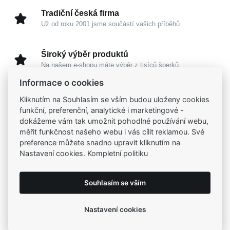
Tradiční česká firma
Už od roku 2001 jsme součástí vašich příběhů
Široký výběr produktů
Na našem e-shopu máte výběr z tisíců šperků
Informace o cookies
Garance vysoké kvality
Kliknutím na Souhlasím se vším budou uloženy cookies
Certifikáty původu a kvality k vybraným šperkům
funkční, preferenční, analytické i marketingové -
dokážeme vám tak umožnit pohodlné používání webu,
měřit funkčnost našeho webu i vás cílit reklamou. Své
Kamenné prodejny
preference můžete snadno upravit kliknutím na
Zastavte se do jedné z našich
4 prodejen
Nastavení cookies. Kompletní politiku
Souhlasím se vším
Parametry
Nastavení cookies
Popis
Parametry a specifikace