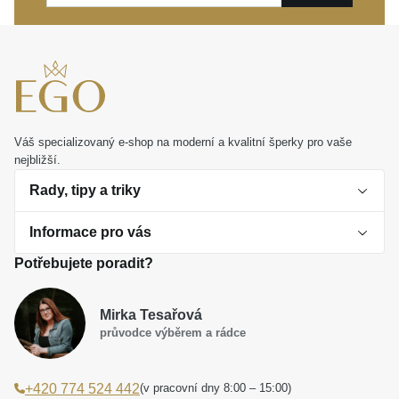
spolehlivé řešení, které vám dopřeje maximální
komfort a pocit bezpečí.
Tyto náušnice se stanou vaším oblíbeným doplňkem
pro běžné pracovní dny i výjimečné události.
Představují také nádherný a osobní dárek, který
zaručeně potěší každou ženu s citem pro čistý design.
Váš specializovaný e-shop na moderní a kvalitní šperky pro vaše
nejbližší.
Rady, tipy a triky
Informace pro vás
O perlách
Potřebujete poradit?
Jak vybrat perlový šperk
Doprava a platba Česká republika
Dárková inspirace
Mirka Tesařová
Obchodní podmínky
průvodce výběrem a rádce
Smaltované a korálkové šperky jako trend
Reklamační řád
(v pracovní dny 8:00 – 15:00)
+420 774 524 442
Laboratorní diamanty jsou budoucnost
Poučení o právu na odstoupení od smlouvy