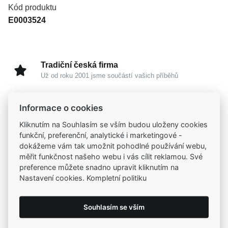
Kód produktu
E0003524
Tradiční česká firma
Už od roku 2001 jsme součástí vašich příběhů
Široký výběr produktů
Informace o cookies
Na našem e-shopu máte výběr z tisíců šperků
Kliknutím na Souhlasím se vším budou uloženy cookies
funkční, preferenční, analytické i marketingové -
dokážeme vám tak umožnit pohodlné používání webu,
Garance vysoké kvality
měřit funkčnost našeho webu i vás cílit reklamou. Své
Certifikáty původu a kvality k vybraným šperkům
preference můžete snadno upravit kliknutím na
Nastavení cookies. Kompletní politiku
Kamenné prodejny
Zastavte se do jedné z našich
4 prodejen
Souhlasím se vším