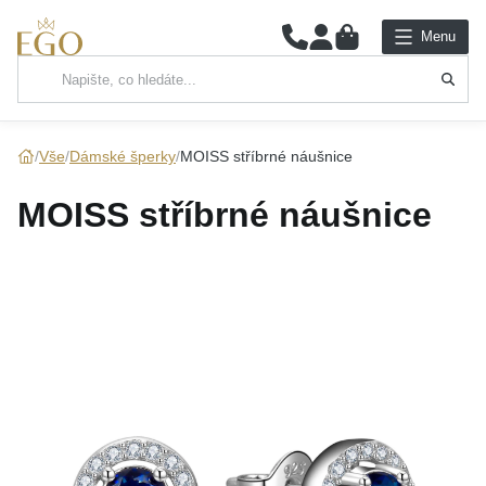
0
Menu
Hlavní kategorie
NÁHRDELNÍKY
Vše
Dámské šperky
MOISS stříbrné náušnice
PŘÍVĚSKY
MOISS stříbrné náušnice
ŘETÍZKY
NÁRAMKY
PRSTENY
NÁUŠNICE
SADY