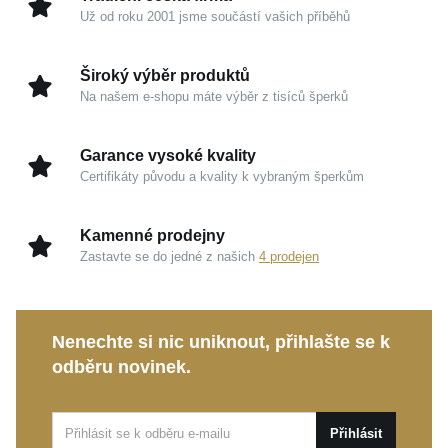
Tento minimalistický typ šperku sedí jemně a těsně na
Už od roku 2001 jsme součástí vašich příběhů
ušním lalůčku. Vašemu osobnímu stylu dodá
nenápadnou eleganci a spolehlivě podtrhne vaši
Široký výběr produktů
přirozenou krásu.
Na našem e-shopu máte výběr z tisíců šperků
Kouzlo v detailech
Garance vysoké kvality
Certifikáty původu a kvality k vybraným šperkům
Stříbro 925/1000 a rhodium:
Garance špičkové
kvality a vysokého lesku, který si zachová svou
chladivou svěžest i při každodenním nošení.
Kamenné prodejny
Zastavte se do jedné z našich
4 prodejen
Oslnivý zirkon:
Precizně zpracovaný kámen v
modré barvě zachycuje paprsky světla a
propůjčuje vaší tváři jas.
Nenechte si nic uniknout, přihlašte se k
Typ pecky (8x8 mm):
Kompaktní rozměr zaručuje,
odběru novinek.
že šperk dokonale přilne k uchu a stane se
pohodlnou součástí vašeho dne.
Zapínání na puzetu:
Klasické a naprosto
Přihlásit