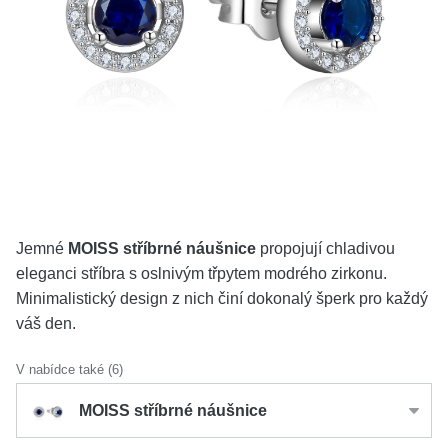
KOLEKCE
VŠE
O NÁS
BLOG
Vyberte region
Česko
Slovensko
Jemné
MOISS stříbrné náušnice
propojují chladivou
eleganci stříbra s oslnivým třpytem modrého zirkonu.
Minimalistický design z nich činí dokonalý šperk pro každý
váš den.
V nabídce také (6)
MOISS stříbrné náušnice