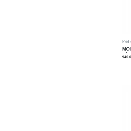
Kód 
MOI
PÍS
940,