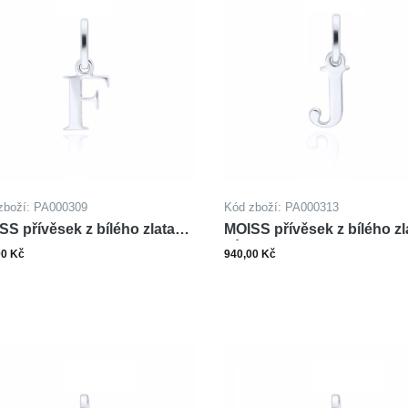
zboží: PA000309
Kód zboží: PA000313
SS přívěsek z bílého zlata
MOISS přívěsek z bílého zl
MENO F
PÍSMENO J
00 Kč
940,00 Kč
ks
ks
Do košíku
Do ko