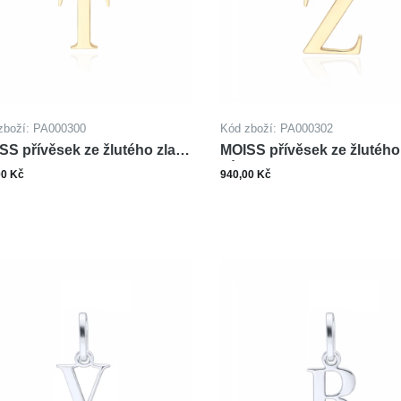
zboží: PA000300
Kód zboží: PA000302
SS přívěsek ze žlutého zlata
MOISS přívěsek ze žlutého 
MENO T
PÍSMENO Z
00 Kč
940,00 Kč
ks
ks
Do košíku
Do ko