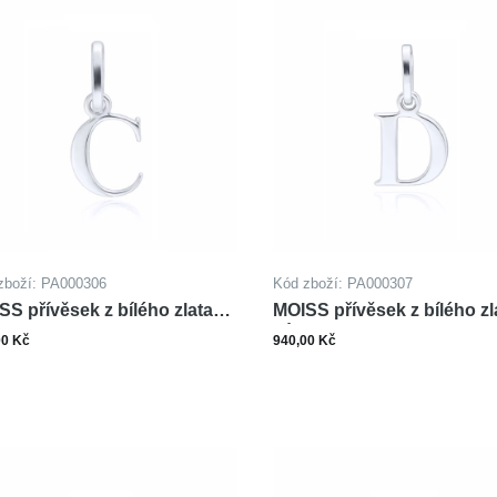
zboží: PA000306
Kód zboží: PA000307
SS přívěsek z bílého zlata
MOISS přívěsek z bílého zl
MENO C
PÍSMENO D
00 Kč
940,00 Kč
ks
ks
Do košíku
Do ko