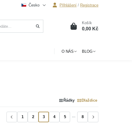
Česko
Přihlášení
/
Registrace
Košík
0
0,00 Kč
O NÁS
BLOG
Řádky
Dlaždice
1
2
3
4
5
8