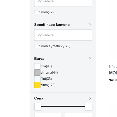
Zirkon
(72)
Specifikace kamene
Zirkon syntetický
(72)
Barva
bílá
(41)
Kód 
stříbrná
(44)
MOI
PÍS
čirá
(33)
940,
žlutá
(175)
Cena