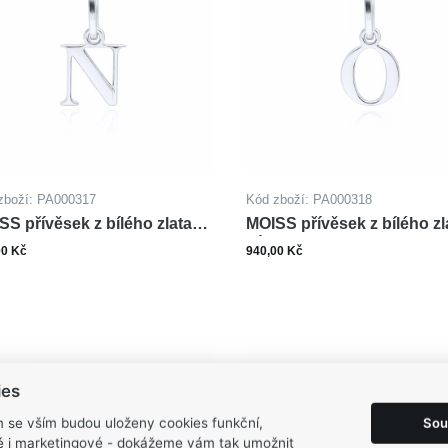
zboží: PA000317
Kód zboží: PA000318
SS přívěsek z bílého zlata
MOISS přívěsek z bílého zl
MENO N
PÍSMENO O
00 Kč
940,00 Kč
ks
ks
Do košíku
Do ko
ies
Sou
m se vším budou uloženy cookies funkční,
ké i marketingové - dokážeme vám tak umožnit