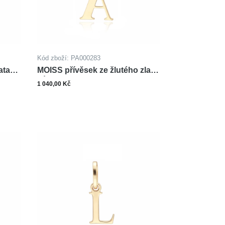
Kód zboží: PA000283
ata
MOISS přívěsek ze žlutého zlata
PÍSMENO A
1 040,00 Kč
ks
šíku
Do košíku