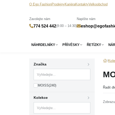
O Ego Fashion
Prodejny
Kariéra
Kontakty
Velkoobchod
Zavolejte nám
Napište nám
(8:00 – 14:30)
774 524 442
eshop@egofashi
NÁHRDELNÍKY
PŘÍVĚSKY
ŘETÍZKY
NÁ
Kol
Značka
MO
MOISS
(240)
Řadit dl
Kolekce
Zobrazu