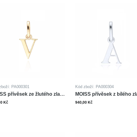
zboží: PA000301
Kód zboží: PA000304
SS přívěsek ze žlutého zlata
MOISS přívěsek z bílého zl
MENO V
PÍSMENO A
00 Kč
940,00 Kč
ks
ks
Do košíku
Do ko