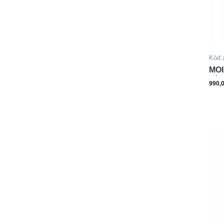
Kód 
MOI
PÍS
990,