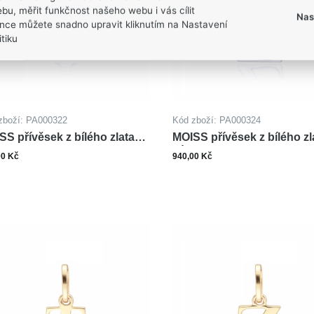
bu, měřit funkčnost našeho webu i vás cílit
Nas
nce můžete snadno upravit kliknutím na Nastavení
tiku
zboží: PA000322
Kód zboží: PA000324
SS přívěsek z bílého zlata
MOISS přívěsek z bílého zl
MENO T
PÍSMENO Z
00 Kč
940,00 Kč
ks
ks
Do košíku
Do ko