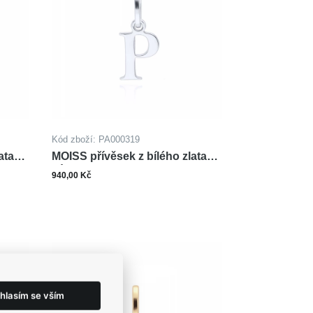
Kód zboží: PA000319
ata
MOISS přívěsek z bílého zlata
PÍSMENO P
940,00 Kč
ks
šíku
Do košíku
hlasím se vším