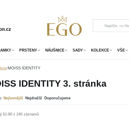
on.cz
RAMKY
PRSTENY
NÁUŠNICE
SADY
KOLEKCE
VŠE
ekce
MOISS IDENTITY
ISS IDENTITY
3. stránka
e:
Nejlevnější
Nejdražší
Doporučujeme
ji 61-90 z 240 záznamů