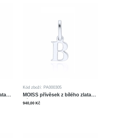
Kód zboží: PA000305
ata
MOISS přívěsek z bílého zlata
PÍSMENO B
940,00 Kč
ks
šíku
Do košíku