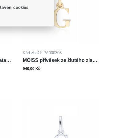
tavení cookies
Kód zboží: PA000303
ata
MOISS přívěsek ze žlutého zlata
PÍSMENO G
940,00 Kč
ks
šíku
Do košíku