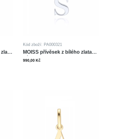
Kód zboží: PA000321
zlata
MOISS přívěsek z bílého zlata
PÍSMENO S
990,00 Kč
ks
šíku
Do košíku