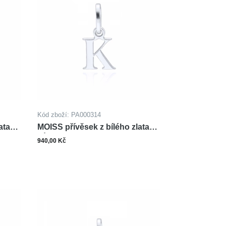
Kód zboží: PA000314
ata
MOISS přívěsek z bílého zlata
PÍSMENO K
940,00 Kč
ks
šíku
Do košíku