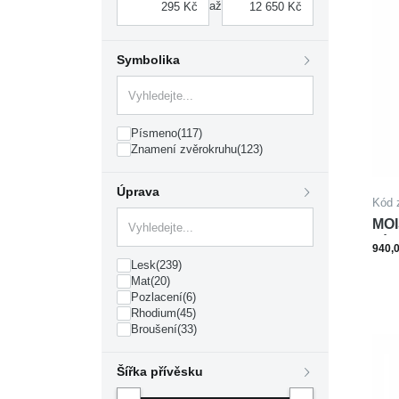
až
Symbolika
Písmeno
(117)
Znamení zvěrokruhu
(123)
Úprava
Kód 
MOI
PÍS
940,
Lesk
(239)
Mat
(20)
Pozlacení
(6)
Rhodium
(45)
Broušení
(33)
Šířka přívěsku