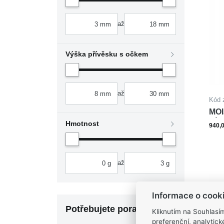
až
Výška přívěsku s očkem
až
Kód 
MOI
PÍS
Hmotnost
940,
až
Informace o cook
Potřebujete poradit?
Kliknutím na Souhlasí
preferenční, analytic