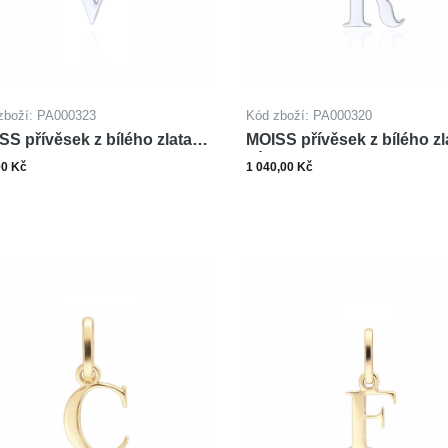
zboží: PA000323
Kód zboží: PA000320
SS přívěsek z bílého zlata
MOISS přívěsek z bílého zl
MENO V
PÍSMENO R
00 Kč
1 040,00 Kč
ks
ks
Do košíku
Do ko