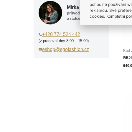
pohodlné používání we
Mirka Tesařová
reklamou. Své prefere
průvodce výběrem
cookies. Kompletní poli
a rádce
+420 774 524 442
(v pracovní dny 8:00 – 15:00)
eshop@egofashion.cz
Kód 
MOI
PÍS
940,