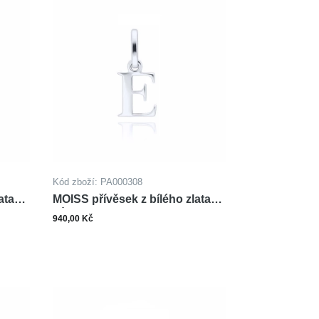
Kód zboží: PA000308
ata
MOISS přívěsek z bílého zlata
PÍSMENO E
940,00 Kč
ks
šíku
Do košíku