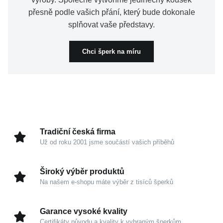
přesně podle vašich přání, který bude dokonale
splňovat vaše představy.
Chci šperk na míru
Tradiční česká firma
Už od roku 2001 jsme součástí vašich příběhů
Široký výběr produktů
Na našem e-shopu máte výběr z tisíců šperků
Garance vysoké kvality
Certifikáty původu a kvality k vybraným šperkům