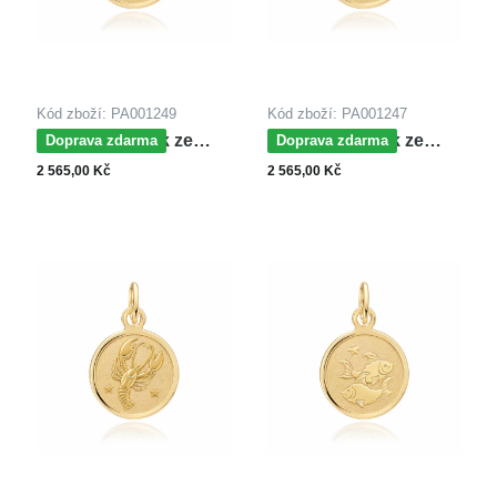
Kód zboží: PA001249
Kód zboží: PA001247
MOISS přívěsek ze
MOISS přívěsek ze
Doprava zdarma
Doprava zdarma
žlutého zlata LEV
žlutého zlata PANNA
2 565,00 Kč
2 565,00 Kč