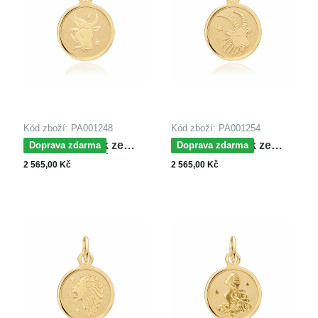
Broušení
(33)
až
až
Kód zboží: PA001248
Kód zboží: PA001254
MOISS přívěsek ze
MOISS přívěsek ze
Doprava zdarma
Doprava zdarma
žlutého zlata BÝK
žlutého zlata
2 565,00 Kč
2 565,00 Kč
KOZOROH