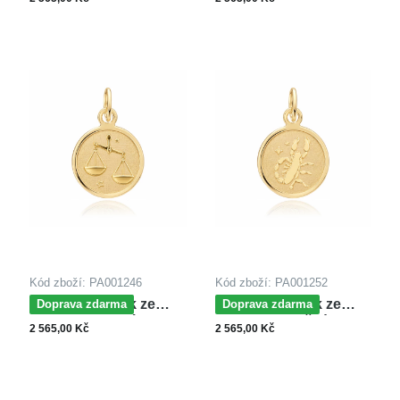
STŘELEC
Kód zboží: PA001246
Kód zboží: PA001252
MOISS přívěsek ze
MOISS přívěsek ze
Doprava zdarma
Doprava zdarma
žlutého zlata VÁHY
žlutého zlata ŠTÍR
2 565,00 Kč
2 565,00 Kč