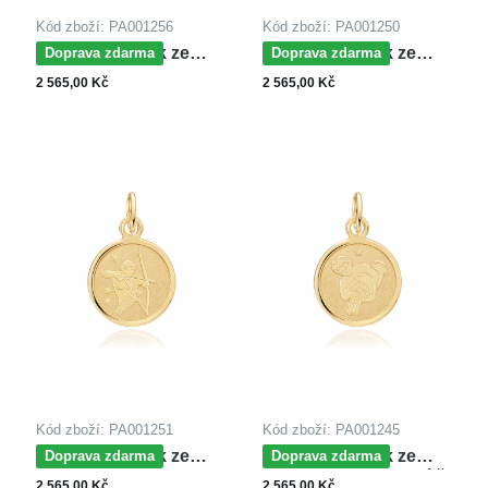
Kód zboží: PA001256
Kód zboží: PA001250
MOISS přívěsek ze
MOISS přívěsek ze
Doprava zdarma
Doprava zdarma
žlutého zlata RAK
žlutého zlata RYBY
2 565,00 Kč
2 565,00 Kč
Kód zboží: PA001251
Kód zboží: PA001245
MOISS přívěsek ze
MOISS přívěsek ze
Doprava zdarma
Doprava zdarma
žlutého zlata
žlutého zlata VODNÁŘ
2 565,00 Kč
2 565,00 Kč