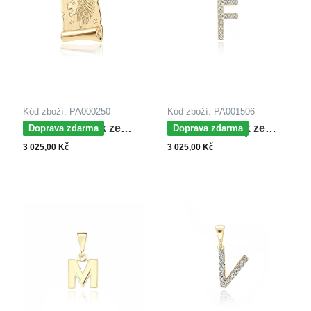
Kód zboží: PA000250
Kód zboží: PA001506
MOISS přívěsek ze
MOISS přívěsek ze
Doprava zdarma
Doprava zdarma
žlutého zlata LEV
žlutého zlata PÍSMENO
3 025,00 Kč
3 025,00 Kč
F