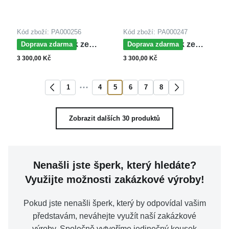
Kód zboží: PA000256
Kód zboží: PA000247
MOISS přívěsek ze
MOISS přívěsek ze
Doprava zdarma
Doprava zdarma
žlutého zlata RAK
žlutého zlata RYBY
3 300,00 Kč
3 300,00 Kč
1
4
5
6
7
8
Zobrazit dalších 30 produktů
Nenašli jste šperk, který hledáte?
Využijte možnosti zakázkové výroby!
Pokud jste nenašli šperk, který by odpovídal vašim
představám, neváhejte využít naší zakázkové
výroby. Společně vytvoříme jedinečný kousek