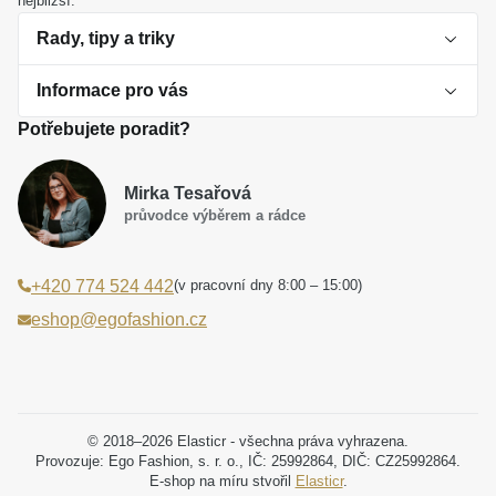
nejbližší.
Rady, tipy a triky
Informace pro vás
O perlách
Potřebujete poradit?
Jak vybrat perlový šperk
Doprava a platba Česká republika
Dárková inspirace
Mirka Tesařová
Obchodní podmínky
průvodce výběrem a rádce
Smaltované a korálkové šperky jako trend
Reklamační řád
(v pracovní dny 8:00 – 15:00)
+420 774 524 442
Laboratorní diamanty jsou budoucnost
Poučení o právu na odstoupení od smlouvy
eshop@egofashion.cz
Jak správně pečovat o šperky
Souhlas se zpracováním osobních údajů
Cookies a podmínky používání
Podmínky slev a akčních nabídek
© 2018–2026 Elasticr - všechna práva vyhrazena.
Provozuje: Ego Fashion, s. r. o., IČ: 25992864, DIČ: CZ25992864.
E-shop na míru stvořil
Elasticr
.
Projekt registrace ochranné známky