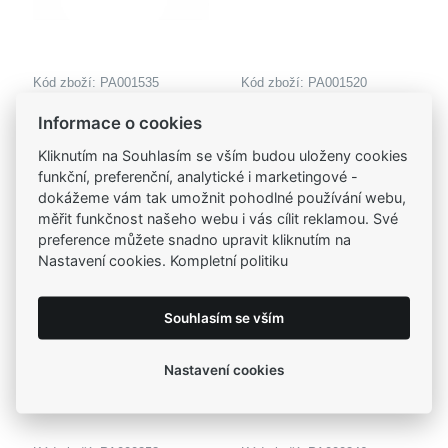
Kód zboží: PA001535
Kód zboží: PA001520
MOISS přívěsek ze
MOISS přívěsek ze
Doprava zdarma
Doprava zdarma
Informace o cookies
žlutého zlata PÍSMENO
žlutého zlata PÍSMENO
3 025,00 Kč
3 025,00 Kč
M
V
Kliknutím na Souhlasím se vším budou uloženy cookies
funkční, preferenční, analytické i marketingové -
dokážeme vám tak umožnit pohodlné používání webu,
měřit funkčnost našeho webu i vás cílit reklamou. Své
preference můžete snadno upravit kliknutím na
Nastavení cookies. Kompletní politiku
Souhlasím se vším
Nastavení cookies