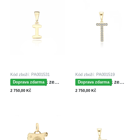
Kód zboží: PA001531
Kód zboží: PA001519
MOISS přívěsek ze
MOISS přívěsek ze
Doprava zdarma
Doprava zdarma
žlutého zlata PÍSMENO
žlutého zlata PÍSMENO
2 750,00 Kč
2 750,00 Kč
I
T