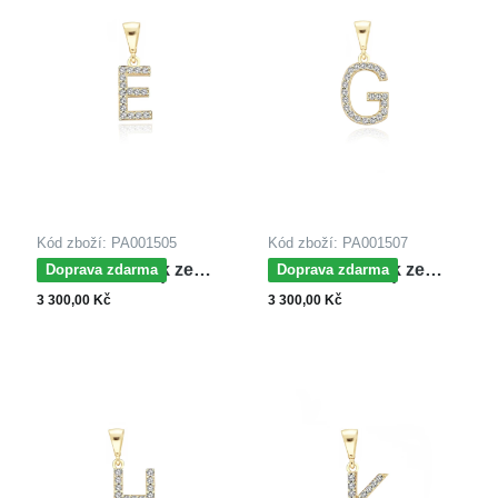
Kód zboží: PA001505
Kód zboží: PA001507
MOISS přívěsek ze
MOISS přívěsek ze
Doprava zdarma
Doprava zdarma
žlutého zlata PÍSMENO
žlutého zlata PÍSMENO
3 300,00 Kč
3 300,00 Kč
E
G