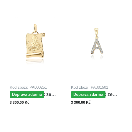
Kód zboží: PA000251
Kód zboží: PA001501
MOISS přívěsek ze
MOISS přívěsek ze
Doprava zdarma
Doprava zdarma
žlutého zlata PANNA
žlutého zlata PÍSMENO
3 300,00 Kč
3 300,00 Kč
A