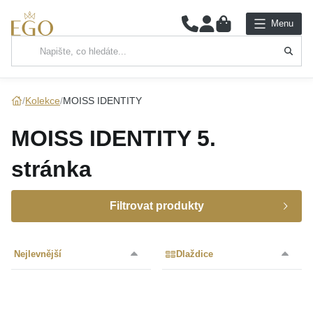
0
Menu
Hlavní kategorie
NÁHRDELNÍKY
Kolekce
MOISS IDENTITY
PŘÍVĚSKY
MOISS IDENTITY
5.
ŘETÍZKY
stránka
NÁRAMKY
Filtrovat produkty
PRSTENY
Značka
Nejlevnější
Dlaždice
NÁUŠNICE
Kolekce
SADY
Určení
MOISS
(240)