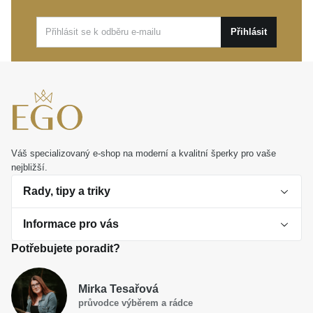
Tento výjimečný kousek je ideálním dárkem, který
Přihlásit
nese hlubší smysl. Zvolte
MOISS přívěsek ze
žlutého zlata PÍSMENO O
a darujte šperk, který bude
psát svůj příběh společně s vámi.
Váš specializovaný e-shop na moderní a kvalitní šperky pro vaše
nejbližší.
Rady, tipy a triky
Informace pro vás
O perlách
Potřebujete poradit?
Jak vybrat perlový šperk
Doprava a platba Česká republika
Dárková inspirace
Mirka Tesařová
Obchodní podmínky
průvodce výběrem a rádce