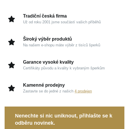
Hmotnost
0,25 g
styl. Hřejivý odstín žlutého zlata dodává přívěsku
jemnou eleganci a prémiový vzhled, který se velmi
Tradiční česká firma
snadno kombinuje s dalšími oblíbenými kousky.
Už od roku 2001 jsme součástí vašich příběhů
Kouzlo v detailech
Široký výběr produktů
Na našem e-shopu máte výběr z tisíců šperků
Žluté zlato 585/1000:
Tradiční a vysoce odolný
drahý kov, který si zachovává svou dlouhodobou
Garance vysoké kvality
hodnotu a prestižní vzhled.
Certifikáty původu a kvality k vybraným šperkům
Osobní symbolika:
Motiv písmene slouží jako
intimní vyjádření vaší identity nebo krásná
Kamenné prodejny
vzpomínka na milovanou osobu.
Zastavte se do jedné z našich
4 prodejen
Kompaktní rozměry:
S výškou 13 mm (včetně
očka) a šířkou 6 mm působí na krku decentně, ale
přesto nezůstane bez povšimnutí.
Nenechte si nic uniknout, přihlašte se k
Zářivý lesk:
Precizní povrchová úprava odráží
odběru novinek.
světlo při každém pohybu a dodává šperku život.