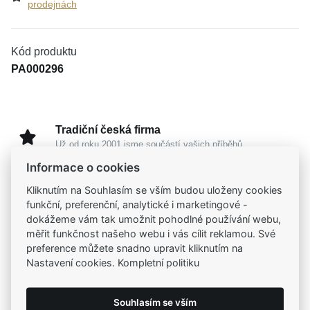
prodejnách
Kód produktu
PA000296
Tradiční česká firma
Už od roku 2001 jsme součástí vašich příběhů
Informace o cookies
Široký výběr produktů
Kliknutím na Souhlasím se vším budou uloženy cookies
Na našem e-shopu máte výběr z tisíců šperků
funkční, preferenční, analytické i marketingové -
dokážeme vám tak umožnit pohodlné používání webu,
měřit funkčnost našeho webu i vás cílit reklamou. Své
Garance vysoké kvality
preference můžete snadno upravit kliknutím na
Certifikáty původu a kvality k vybraným šperkům
Nastavení cookies. Kompletní politiku
Kamenné prodejny
Souhlasím se vším