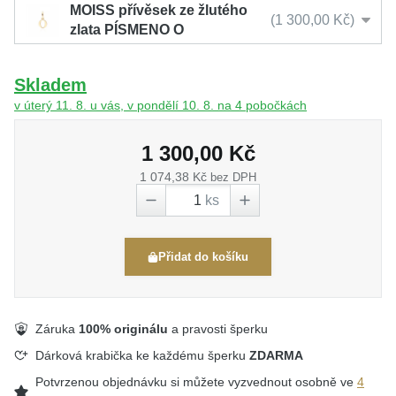
MOISS přívěsek ze žlutého
1 300,00 Kč
zlata PÍSMENO O
Skladem
v úterý 11. 8. u vás, v pondělí 10. 8. na 4 pobočkách
1 300,00 Kč
1 074,38 Kč
bez DPH
ks
Přidat do košíku
Záruka
100% originálu
a pravosti šperku
Dárková krabička ke každému šperku
ZDARMA
Potvrzenou objednávku si můžete vyzvednout osobně ve
4