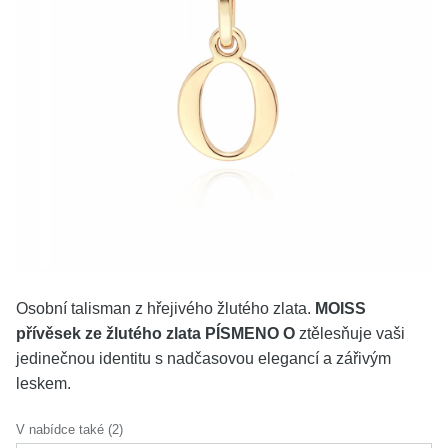
KOLEKCE
VŠE
O NÁS
BLOG
Vyberte region
Česko
Slovensko
Osobní talisman z hřejivého žlutého zlata.
MOISS
přívěsek ze žlutého zlata PÍSMENO O
ztělesňuje vaši
jedinečnou identitu s nadčasovou elegancí a zářivým
leskem.
V nabídce také (2)