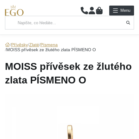
0
Menu
Hlavní kategorie
NÁHRDELNÍKY
Přívěsky
Zlaté
Písmena
MOISS přívěsek ze žlutého zlata PÍSMENO O
PŘÍVĚSKY
MOISS přívěsek ze žlutého
ŘETÍZKY
zlata PÍSMENO O
NÁRAMKY
PRSTENY
NÁUŠNICE
SADY