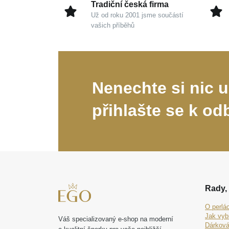
Tradiční česká firma
Už od roku 2001 jsme součástí
vašich příběhů
Nenechte si nic u
přihlašte se k od
Rady, 
O perlá
Jak vyb
Váš specializovaný e-shop na moderní
Dárková