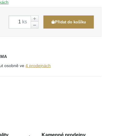
čkách
ks
Přidat do košíku
RMA
out osobně ve
4 prodejnách
lity
Kamenné prodejny