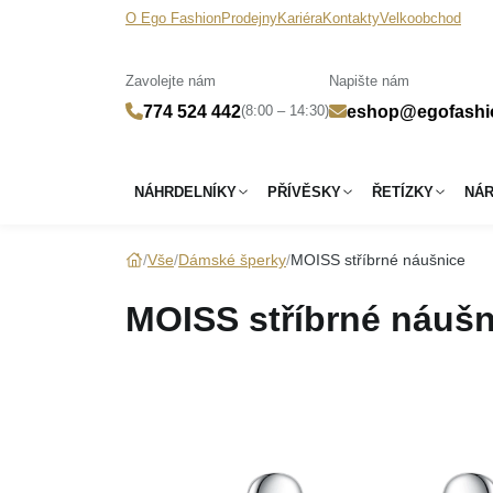
O Ego Fashion
Prodejny
Kariéra
Kontakty
Velkoobchod
Zavolejte nám
Napište nám
(8:00 – 14:30)
774 524 442
eshop@egofashi
NÁHRDELNÍKY
PŘÍVĚSKY
ŘETÍZKY
NÁ
Vše
Dámské šperky
MOISS stříbrné náušnice
MOISS stříbrné náušn