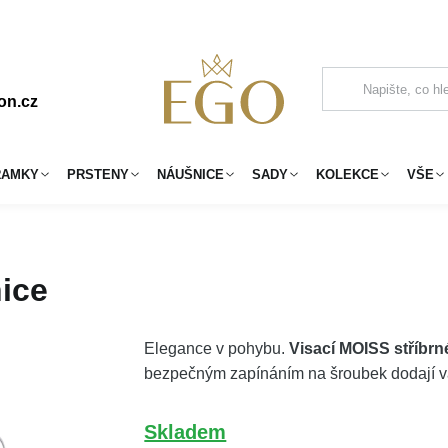
on.cz
RAMKY
PRSTENY
NÁUŠNICE
SADY
KOLEKCE
VŠE
ice
Elegance v pohybu.
Visací MOISS stříbrn
bezpečným zapínáním na šroubek dodají vaš
Skladem