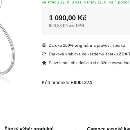
ve středu 12. 8. u vás, v úterý 11. 8. na 4 pobo
1 090,00 Kč
900,83 Kč
bez DPH
Záruka
100% originálu
a pravosti šperku
Dárková krabička ke každému šperku
ZDA
Potvrzenou objednávku si můžete vyzvedn
Kód produktu
E0001274
Široký výběr produktů
Garance vysoké kva