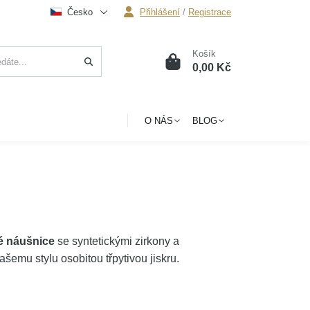
Česko
Přihlášení
/
Registrace
Košík
0
0,00 Kč
O NÁS
BLOG
é náušnice
se syntetickými zirkony a
emu stylu osobitou třpytivou jiskru.