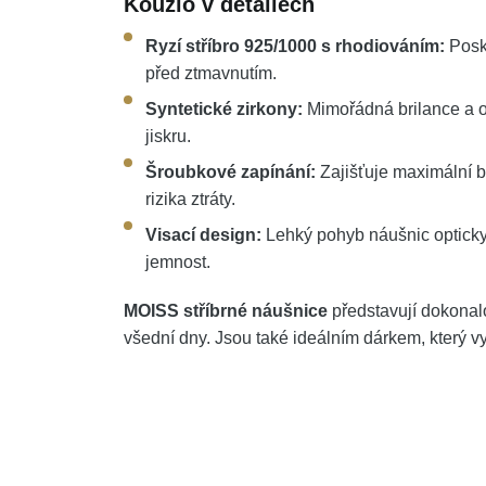
Kouzlo v detailech
Ryzí stříbro 925/1000 s rhodiováním:
Posky
před ztmavnutím.
Syntetické zirkony:
Mimořádná brilance a o
jiskru.
Šroubkové zapínání:
Zajišťuje maximální b
rizika ztráty.
Visací design:
Lehký pohyb náušnic opticky
jemnost.
MOISS stříbrné náušnice
představují dokonalo
všední dny. Jsou také ideálním dárkem, který vy