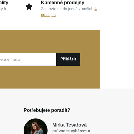
lity
Kamenné prodejny
ty k
Zastavte se do jedné z našich
4
prodejen
Přihlásit
Potřebujete poradit?
Mirka Tesařová
průvodce výběrem a