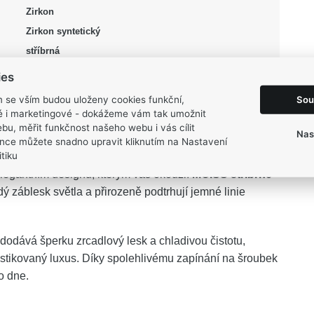
Zirkon
Zirkon syntetický
stříbrná
Lesk, Rhodium
ies
2,15 g
Sou
m se vším budou uloženy cookies funkční,
ké i marketingové - dokážeme vám tak umožnit
bu, měřit funkčnost našeho webu i vás cílit
Nas
nce můžete snadno upravit kliknutím na Nastavení
tiku
legantním designu, kterým vás okouzlí
MOISS stříbrné
ý záblesk světla a přirozeně podtrhují jemné linie
 dodává šperku zrcadlový lesk a chladivou čistotu,
ofistikovaný luxus. Díky spolehlivému zapínání na šroubek
o dne.