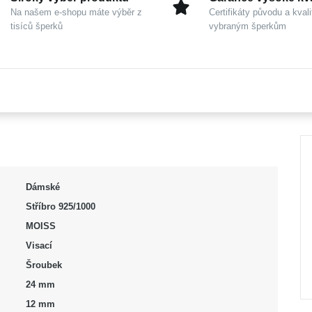
Na našem e-shopu máte výběr z
Certifikáty původu a kvali
tisíců šperků
vybraným šperkům
Dámské
Stříbro 925/1000
MOISS
Visací
Šroubek
24 mm
12 mm