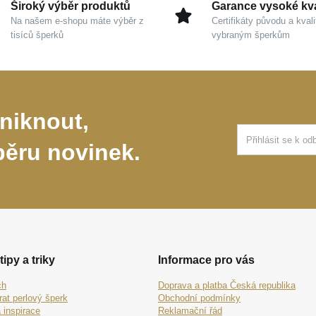
Široký výběr produktů
Garance vysoké kva
Na našem e-shopu máte výběr z
Certifikáty původu a kvali
tisíců šperků
vybraným šperkům
niknout,
běru novinek.
tipy a triky
Informace pro vás
ch
Doprava a platba Česká republika
rat perlový šperk
Obchodní podmínky
 inspirace
Reklamační řád