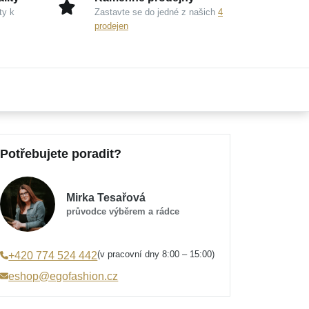
ty k
Zastavte se do jedné z našich
4
prodejen
Potřebujete poradit?
Mirka Tesařová
průvodce výběrem a rádce
(v pracovní dny 8:00 – 15:00)
+420 774 524 442
eshop@egofashion.cz