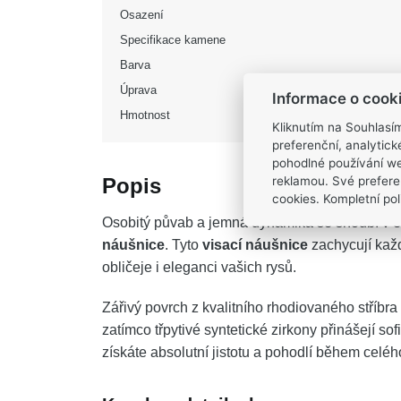
Osazení
Specifikace kamene
Barva
Úprava
Informace o cook
Hmotnost
Kliknutím na Souhlasí
preferenční, analytic
pohodlné používání we
reklamou. Své prefere
Popis
cookies. Kompletní poli
Osobitý půvab a jemná dynamika se snoubí v e
náušnice
. Tyto
visací náušnice
zachycují každ
obličeje i eleganci vašich rysů.
Zářivý povrch z kvalitního rhodiovaného stříbra
zatímco třpytivé syntetické zirkony přinášejí s
získáte absolutní jistotu a pohodlí během celéh