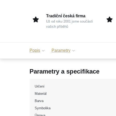
Tradiční česká firma
Už od roku 2001 jsme součástí
vašich příběhů
Popis
Parametry
Parametry a specifikace
Určení
Materiál
Barva
Symbolika
Úprava