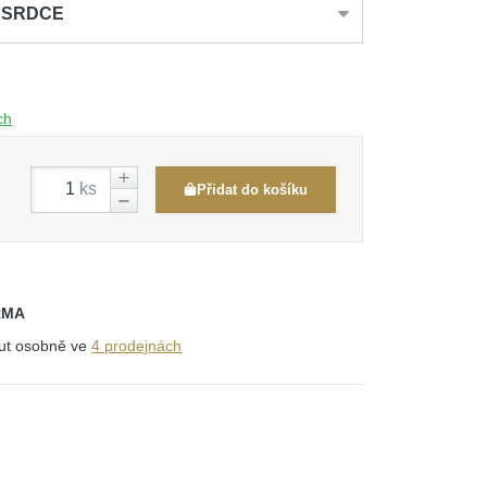
ta SRDCE
ch
ks
Přidat do košíku
RMA
out osobně ve
4 prodejnách