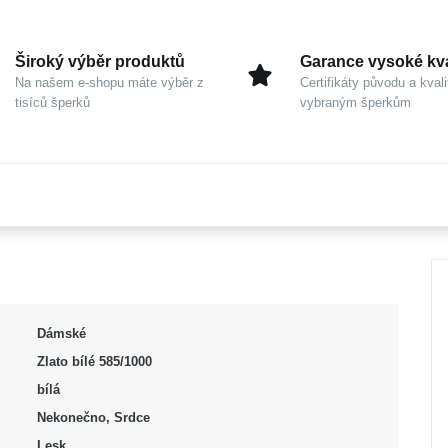
Široký výběr produktů
Garance vysoké kva
Na našem e-shopu máte výběr z
Certifikáty původu a kvali
tisíců šperků
vybraným šperkům
Dámské
Zlato bílé 585/1000
bílá
Nekonečno, Srdce
Lesk