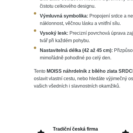
čistotu celkového designu.
Výmluvná symbolika:
Propojení srdce a n
náklonnost, věčnou lásku a vnitřní sílu.
Vysoký lesk:
Precizní povrchová úprava zaji
tvář při každém pohybu.
Nastavitelná délka (42 až 45 cm):
Přizpůsob
mimořádně pohodlné po celý den.
Tento
MOISS náhrdelník z bílého zlata SRD
oslavit vlastní cestu, nebo hledáte výjimečný 
vašich všedních i slavnostních okamžiků.
Tradiční česká firma