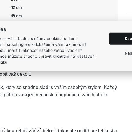
42 cm
45 cm
1,75 g
ies
Sou
m se vším budou uloženy cookies funkční,
ké i marketingové - dokážeme vám tak umožnit
bu, měřit funkčnost našeho webu i vás cílit
Nas
nce můžete snadno upravit kliknutím na Nastavení
DCE
vstoupí do vašeho života jako krásný symbol
tiku
nadčasového srdce a ladné linie nekonečna tvoří
bit váš dekolt.
esk, který se snadno sladí s vaším osobitým stylem. Každý
ěl příběh vaší jedinečnosti a připomínal vám hluboké
ý kov, jehož zářivá bělost dokonale podtrhuje lehkost a