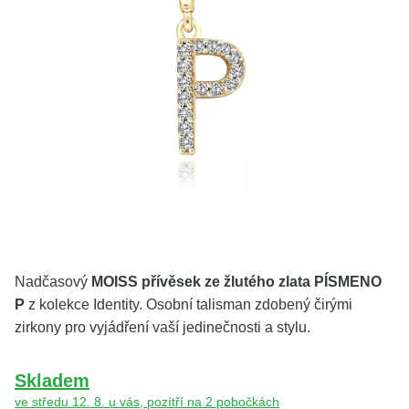
KOLEKCE
VŠE
O NÁS
BLOG
Vyberte region
Česko
Slovensko
Nadčasový
MOISS přívěsek ze žlutého zlata PÍSMENO
P
z kolekce Identity. Osobní talisman zdobený čirými
zirkony pro vyjádření vaší jedinečnosti a stylu.
Skladem
ve středu 12. 8. u vás, pozítří na 2 pobočkách