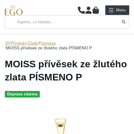
0
Menu
Hlavní kategorie
NÁHRDELNÍKY
Přívěsky
Zlaté
Písmena
MOISS přívěsek ze žlutého zlata PÍSMENO P
PŘÍVĚSKY
MOISS přívěsek ze žlutého
ŘETÍZKY
zlata PÍSMENO P
NÁRAMKY
Doprava zdarma
PRSTENY
NÁUŠNICE
SADY