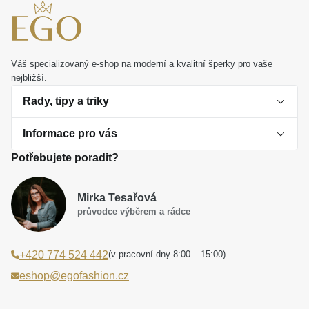
Váš specializovaný e-shop na moderní a kvalitní šperky pro vaše
nejbližší.
Rady, tipy a triky
Informace pro vás
O perlách
Potřebujete poradit?
Jak vybrat perlový šperk
Doprava a platba Česká republika
Dárková inspirace
Mirka Tesařová
Obchodní podmínky
průvodce výběrem a rádce
Smaltované a korálkové šperky jako trend
Reklamační řád
(v pracovní dny 8:00 – 15:00)
+420 774 524 442
Laboratorní diamanty jsou budoucnost
Poučení o právu na odstoupení od smlouvy
eshop@egofashion.cz
Jak správně pečovat o šperky
Souhlas se zpracováním osobních údajů