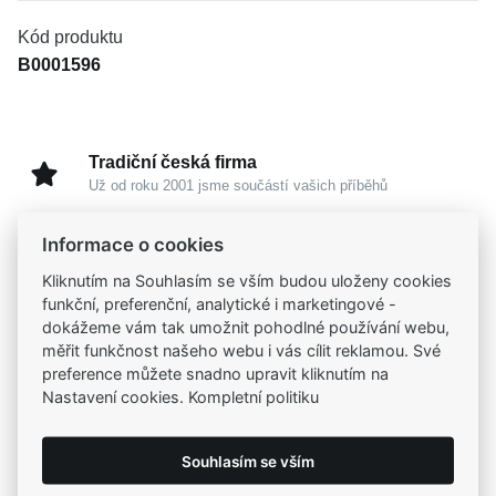
Kód produktu
B0001596
Tradiční česká firma
Už od roku 2001 jsme součástí vašich příběhů
Informace o cookies
Široký výběr produktů
Na našem e-shopu máte výběr z tisíců šperků
Kliknutím na Souhlasím se vším budou uloženy cookies
funkční, preferenční, analytické i marketingové -
dokážeme vám tak umožnit pohodlné používání webu,
Garance vysoké kvality
měřit funkčnost našeho webu i vás cílit reklamou. Své
Certifikáty původu a kvality k vybraným šperkům
preference můžete snadno upravit kliknutím na
Nastavení cookies. Kompletní politiku
Kamenné prodejny
Zastavte se do jedné z našich
4 prodejen
Souhlasím se vším