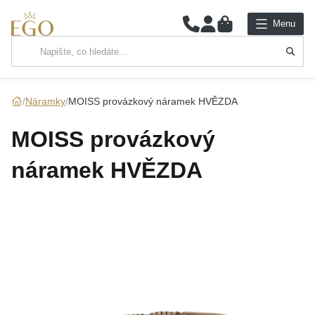
0
Menu
Hlavní kategorie
NÁHRDELNÍKY
Náramky
MOISS provázkový náramek HVĚZDA
PŘÍVĚSKY
MOISS provázkový
ŘETÍZKY
náramek HVĚZDA
NÁRAMKY
PRSTENY
NÁUŠNICE
SADY