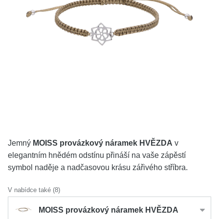
KOLEKCE
VŠE
O NÁS
BLOG
Vyberte region
Česko
Slovensko
Jemný
MOISS provázkový náramek HVĚZDA
v
elegantním hnědém odstínu přináší na vaše zápěstí
symbol naděje a nadčasovou krásu zářivého stříbra.
V nabídce také (8)
MOISS provázkový náramek HVĚZDA