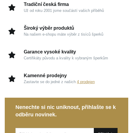
tomuto drobnému detailu studiovou dokonalost a
Tradiční česká firma
lehkost, jež vás bude s radostí provázet na každém
Už od roku 2001 jsme součástí vašich příběhů
kroku.
Široký výběr produktů
Kouzlo v detailech
Na našem e-shopu máte výběr z tisíců šperků
Stříbro 925/1000
: Zářivý a ušlechtilý drahý kov,
Garance vysoké kvality
který vyniká svou čistotou a zaručuje šperku
Certifikáty původu a kvality k vybraným šperkům
trvalou hodnotu.
Rhodium a vysoký lesk
: Dodávají povrchu
Kamenné prodejny
chladivou eleganci, hedvábně jemnou hru světla
Zastavte se do jedné z našich
4 prodejen
na hranách a spolehlivě jej chrání před
opotřebením.
Hnědá šňůrka
: Přináší pocit diskrétního luxusu a
Nenechte si nic uniknout, přihlašte se k
neuvěřitelné pohodlí, které na kůži téměř neucítíte.
odběru novinek.
Motiv hvězdy
: Esteticky čistý detail s hlubším
významem, ideální pro každodenní nošení.