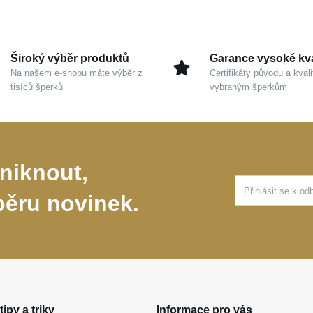
Široký výběr produktů
Garance vysoké kva
Na našem e-shopu máte výběr z
Certifikáty původu a kvali
tisíců šperků
vybraným šperkům
niknout,
běru novinek.
tipy a triky
Informace pro vás