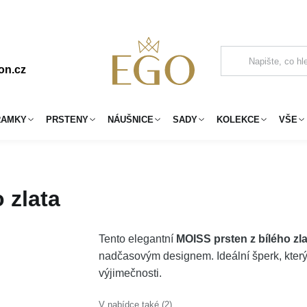
on.cz
RAMKY
PRSTENY
NÁUŠNICE
SADY
KOLEKCE
VŠE
 zlata
Tento elegantní
MOISS prsten z bílého zl
nadčasovým designem. Ideální šperk, který
výjimečnosti.
V nabídce také (2)