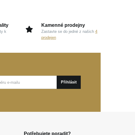
lity
Kamenné prodejny
ty k
Zastavte se do jedné z našich
4
prodejen
Přihlásit
Potřebujete poradit?