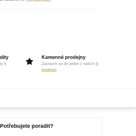
lity
Kamenné prodejny
ty k
Zastavte se do jedné z našich
4
prodejen
Potřebujete poradit?