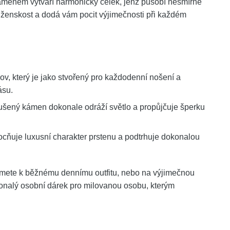
 kamenem vytváří harmonický celek, jenž působí nesmírně
 ženskost a dodá vám pocit výjimečnosti při každém
ov, který je jako stvořený pro každodenní nošení a
ásu.
šený kámen dokonale odráží světlo a propůjčuje šperku
ňuje luxusní charakter prstenu a podtrhuje dokonalou
ete k běžnému dennímu outfitu, nebo na výjimečnou
konalý osobní dárek pro milovanou osobu, kterým