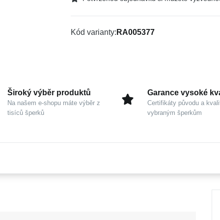
Kód varianty
RA005377
Široký výběr produktů
Garance vysoké kva
Na našem e-shopu máte výběr z
Certifikáty původu a kvali
tisíců šperků
vybraným šperkům