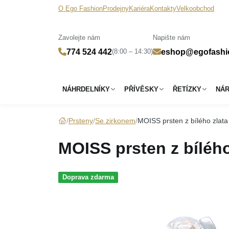
O Ego Fashion
Prodejny
Kariéra
Kontakty
Velkoobchod
Zavolejte nám
Napište nám
(8:00 – 14:30)
774 524 442
eshop@egofashi
NÁHRDELNÍKY
PŘÍVĚSKY
ŘETÍZKY
NÁ
Prsteny
Se zirkonem
MOISS prsten z bílého zlata
MOISS prsten z bílého
Doprava zdarma