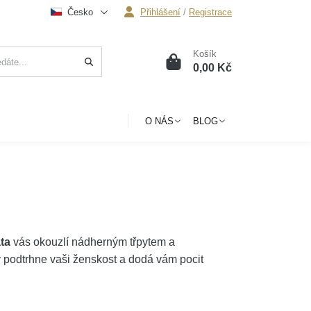
Česko
Přihlášení
/
Registrace
Košík
0
0,00 Kč
O NÁS
BLOG
ata
vás okouzlí nádherným třpytem a
 podtrhne vaši ženskost a dodá vám pocit