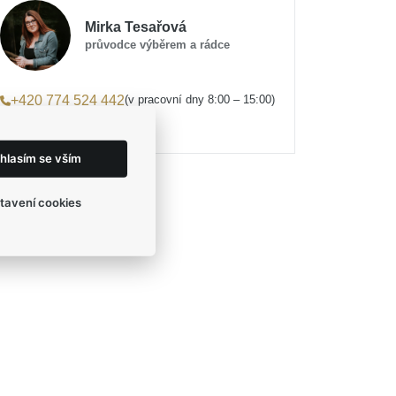
Mirka Tesařová
průvodce výběrem a rádce
(v pracovní dny 8:00 – 15:00)
+420 774 524 442
eshop@egofashion.cz
hlasím se vším
tavení cookies