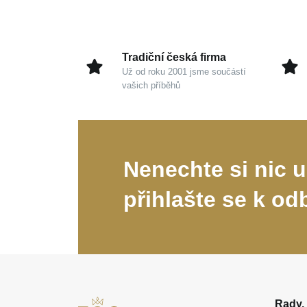
Tradiční česká firma
Už od roku 2001 jsme součástí
vašich příběhů
Nenechte si nic u
přihlašte se k od
Rady, 