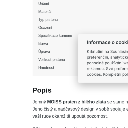
Určení
Materiál
Typ prstenu
Osazení
Specifikace kamene
Informace o cook
Barva
Kliknutím na Souhlasí
Úprava
preferenční, analytic
Velikost prstenu
pohodlné používání we
Hmotnost
reklamou. Své prefere
cookies. Kompletní poli
Popis
Jemný
MOISS prsten z bílého zlata
se stane n
Jeho čistý a nadčasový design v sobě spojuje 
vaší ruce okamžitě upoutá pozornost.