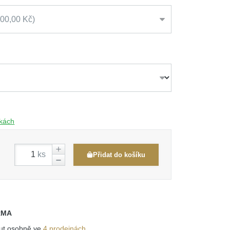
500,00 Kč
čkách
ks
Přidat do košíku
RMA
out osobně ve
4 prodejnách