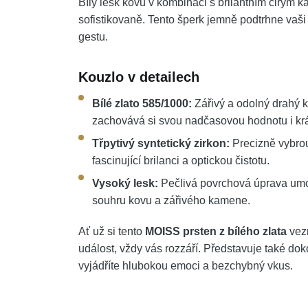
Bílý lesk kovu v kombinaci s brilantním čirým
sofistikovaně. Tento šperk jemně podtrhne vaši
gestu.
Kouzlo v detailech
Bílé zlato 585/1000:
Zářivý a odolný drahý k
zachovává si svou nadčasovou hodnotu i kr
Třpytivý syntetický zirkon:
Precizně vybrou
fascinující brilanci a optickou čistotu.
Vysoký lesk:
Pečlivá povrchová úprava umoc
souhru kovu a zářivého kamene.
Ať už si tento
MOISS prsten z bílého zlata
vezm
událost, vždy vás rozzáří. Představuje také do
vyjádříte hlubokou emoci a bezchybný vkus.