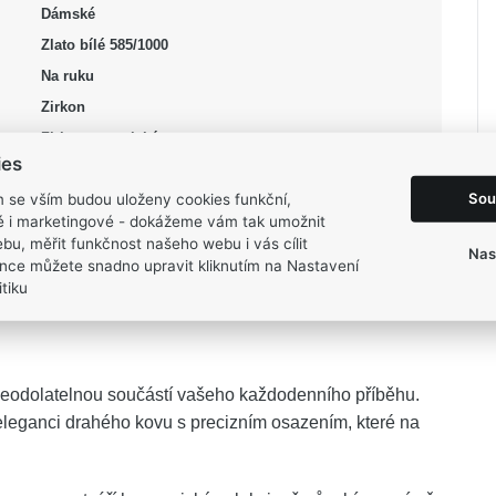
Dámské
Zlato bílé 585/1000
Na ruku
Zirkon
Zirkon syntetický
ies
bílá, čirá
Sou
m se vším budou uloženy cookies funkční,
Lesk
ké i marketingové - dokážeme vám tak umožnit
51, 53, 57
bu, měřit funkčnost našeho webu i vás cílit
Nas
2,65 g
nce můžete snadno upravit kliknutím na Nastavení
tiku
eodolatelnou součástí vašeho každodenního příběhu.
eleganci drahého kovu s precizním osazením, které na