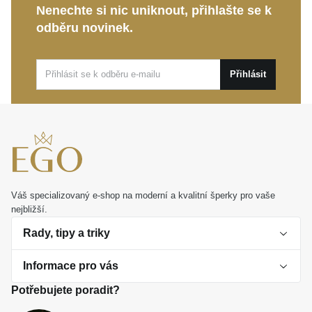
Nenechte si nic uniknout, přihlašte se k
odběru novinek.
Přihlásit
Váš specializovaný e-shop na moderní a kvalitní šperky pro vaše
nejbližší.
Rady, tipy a triky
Informace pro vás
O perlách
Potřebujete poradit?
Jak vybrat perlový šperk
Doprava a platba Česká republika