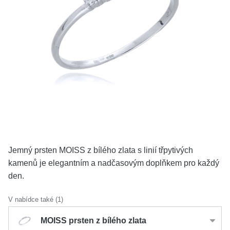
KOLEKCE
VŠE
O NÁS
BLOG
Vyberte region
Česko
Slovensko
Jemný prsten MOISS z bílého zlata s linií třpytivých
kamenů je elegantním a nadčasovým doplňkem pro každý
den.
V nabídce také (1)
MOISS prsten z bílého zlata