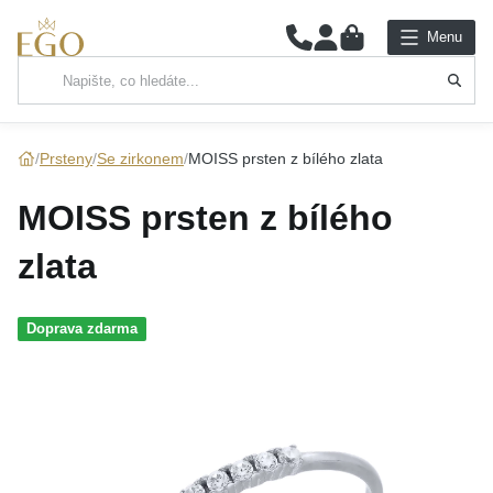
0
Menu
Hlavní kategorie
NÁHRDELNÍKY
Prsteny
Se zirkonem
MOISS prsten z bílého zlata
PŘÍVĚSKY
MOISS prsten z bílého
ŘETÍZKY
zlata
NÁRAMKY
Doprava zdarma
PRSTENY
NÁUŠNICE
SADY