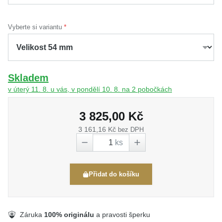
Vyberte si variantu
Skladem
v úterý 11. 8. u vás, v pondělí 10. 8. na 2 pobočkách
3 825,00 Kč
3 161,16 Kč
bez DPH
ks
Přidat do košíku
Záruka
100% originálu
a pravosti šperku