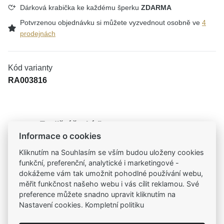
Dárková krabička ke každému šperku
ZDARMA
Potvrzenou objednávku si můžete vyzvednout osobně ve
4
prodejnách
Kód varianty
RA003816
Tradiční česká firma
Informace o cookies
Už od roku 2001 jsme součástí vašich příběhů
Kliknutím na Souhlasím se vším budou uloženy cookies
funkční, preferenční, analytické i marketingové -
Široký výběr produktů
dokážeme vám tak umožnit pohodlné používání webu,
Na našem e-shopu máte výběr z tisíců šperků
měřit funkčnost našeho webu i vás cílit reklamou. Své
preference můžete snadno upravit kliknutím na
Garance vysoké kvality
Nastavení cookies. Kompletní politiku
Certifikáty původu a kvality k vybraným šperkům